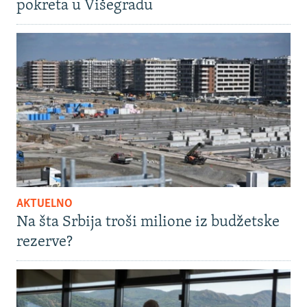
pokreta u Višegradu
AKTUELNO
Na šta Srbija troši milione iz budžetske
rezerve?