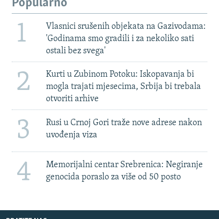
Popularno
1
Vlasnici srušenih objekata na Gazivodama:
'Godinama smo gradili i za nekoliko sati
ostali bez svega'
2
Kurti u Zubinom Potoku: Iskopavanja bi
mogla trajati mjesecima, Srbija bi trebala
otvoriti arhive
3
Rusi u Crnoj Gori traže nove adrese nakon
uvođenja viza
4
Memorijalni centar Srebrenica: Negiranje
genocida poraslo za više od 50 posto