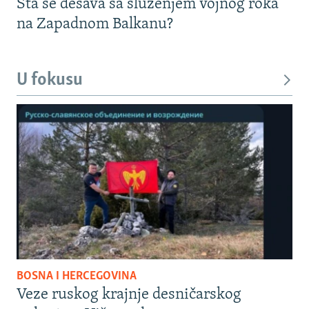
Šta se dešava sa služenjem vojnog roka
na Zapadnom Balkanu?
U fokusu
BOSNA I HERCEGOVINA
Veze ruskog krajnje desničarskog