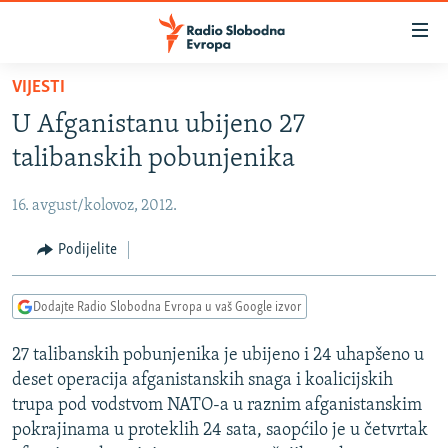
Dostupni
linkovi
Pređite
VIJESTI
na
VIJESTI
U Afganistanu ubijeno 27
glavni
BOSNA I HERCEGOVINA
sadržaj
talibanskih pobunjenika
SRBIJA
Pređite
na
16. avgust/kolovoz, 2012.
KOSOVO
glavnu
CRNA GORA
Podijelite
navigaciju
Pređite
VIZUELNO
na
Dodajte Radio Slobodna Evropa u vaš Google izvor
PODCASTI
VIDEO
pretragu
27 talibanskih pobunjenika je ubijeno i 24 uhapšeno u
RAT U UKRAJINI
FOTOGALERIJE
deset operacija afganistanskih snaga i koalicijskih
KINA NA BALKANU
INFOGRAFIKE
trupa pod vodstvom NATO-a u raznim afganistanskim
pokrajinama u proteklih 24 sata, saopćilo je u četvrtak
RSE PRIČE IZ SVIJETA