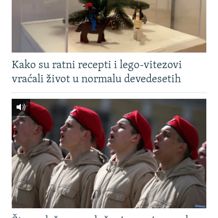
Kako su ratni recepti i lego-vitezovi
vraćali život u normalu devedesetih