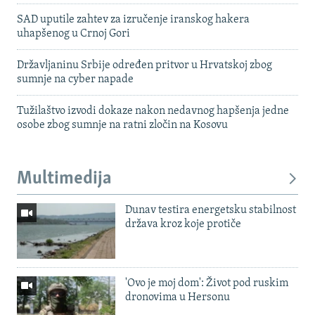
SAD uputile zahtev za izručenje iranskog hakera
uhapšenog u Crnoj Gori
Državljaninu Srbije određen pritvor u Hrvatskoj zbog
sumnje na cyber napade
Tužilaštvo izvodi dokaze nakon nedavnog hapšenja jedne
osobe zbog sumnje na ratni zločin na Kosovu
Multimedija
Dunav testira energetsku stabilnost
država kroz koje protiče
'Ovo je moj dom': Život pod ruskim
dronovima u Hersonu