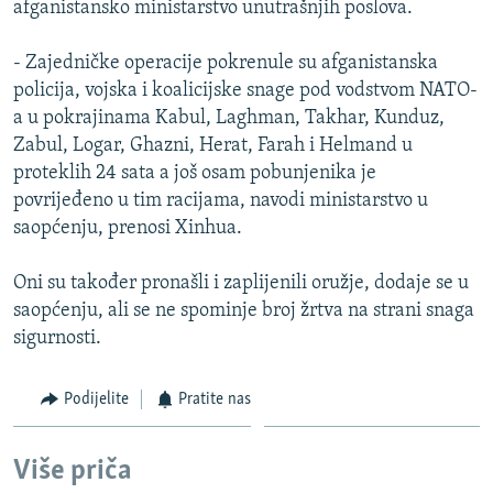
afganistansko ministarstvo unutrašnjih poslova.
ISPRIČAJ MI
DNEVNO@RSE
- Zajedničke operacije pokrenule su afganistanska
policija, vojska i koalicijske snage pod vodstvom NATO-
SPECIJALI RSE
a u pokrajinama Kabul, Laghman, Takhar, Kunduz,
VIŠE OD NASLOVA
Zabul, Logar, Ghazni, Herat, Farah i Helmand u
PRATITE NAS
proteklih 24 sata a još osam pobunjenika je
GENOCID U SREBRENICI
povrijeđeno u tim racijama, navodi ministarstvo u
POPLAVE I KLIZIŠTA U BIH 2024.
saopćenju, prenosi Xinhua.
TV LIBERTY
Sve RFE/RL stranice
Oni su također pronašli i zaplijenili oružje, dodaje se u
POST SCRIPTUM
saopćenju, ali se ne spominje broj žrtva na strani snaga
sigurnosti.
MOJA EVROPA
TRI DECENIJE OD RATA U BIH
Podijelite
Pratite nas
SVE KARTE DEJTONA
NASTANAK I RASPAD JUGOSLAVIJE
Više priča