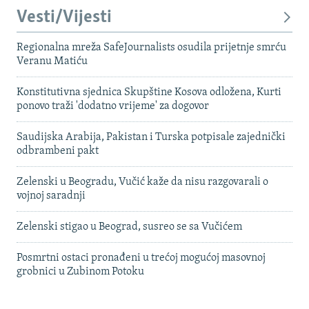
Vesti/Vijesti
Regionalna mreža SafeJournalists osudila prijetnje smrću
Veranu Matiću
Konstitutivna sjednica Skupštine Kosova odložena, Kurti
ponovo traži 'dodatno vrijeme' za dogovor
Saudijska Arabija, Pakistan i Turska potpisale zajednički
odbrambeni pakt
Zelenski u Beogradu, Vučić kaže da nisu razgovarali o
vojnoj saradnji
Zelenski stigao u Beograd, susreo se sa Vučićem
Posmrtni ostaci pronađeni u trećoj mogućoj masovnoj
grobnici u Zubinom Potoku