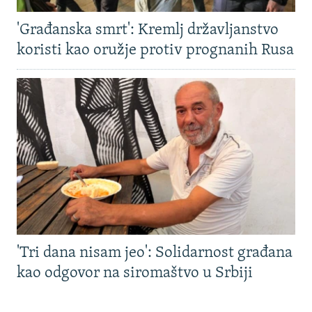
'Građanska smrt': Kremlj državljanstvo
koristi kao oružje protiv prognanih Rusa
'Tri dana nisam jeo': Solidarnost građana
kao odgovor na siromaštvo u Srbiji