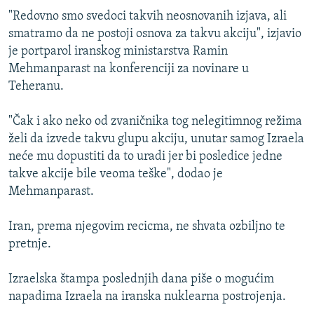
ISPRIČAJ MI
"Redovno smo svedoci takvih neosnovanih izjava, ali
smatramo da ne postoji osnova za takvu akciju", izjavio
DNEVNO@RSE
je portparol iranskog ministarstva Ramin
SPECIJALI RSE
Mehmanparast na konferenciji za novinare u
Teheranu.
VIŠE OD NASLOVA
PRATITE NAS
GENOCID U SREBRENICI
"Čak i ako neko od zvaničnika tog nelegitimnog režima
želi da izvede takvu glupu akciju, unutar samog Izraela
POPLAVE I KLIZIŠTA U BIH 2024.
neće mu dopustiti da to uradi jer bi posledice jedne
TV LIBERTY
Sve RFE/RL stranice
takve akcije bile veoma teške", dodao je
POST SCRIPTUM
Mehmanparast.
MOJA EVROPA
Iran, prema njegovim recicma, ne shvata ozbiljno te
TRI DECENIJE OD RATA U BIH
pretnje.
SVE KARTE DEJTONA
Izraelska štampa poslednjih dana piše o mogućim
NASTANAK I RASPAD JUGOSLAVIJE
napadima Izraela na iranska nuklearna postrojenja.