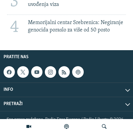
3
uvođenja viza
4
Memorijalni centar Srebrenica: Negiranje
genocida poraslo za više od 50 posto
PRATITE NAS
INFO
PRETRAŽI
Sva prava zadržana. Radio Free Europe / Radio Liberty © 2026
RFE/RL, Inc.