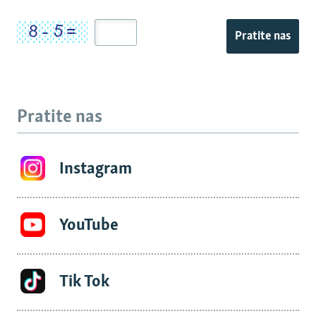
Pratite nas
Pratite nas
Instagram
YouTube
Tik Tok