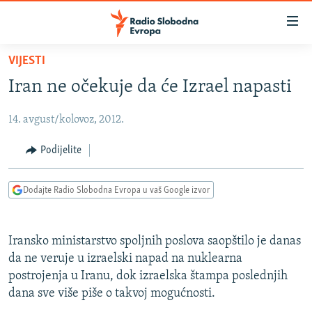
Dostupni
linkovi
Pređite
VIJESTI
na
VIJESTI
Iran ne očekuje da će Izrael napasti
glavni
BOSNA I HERCEGOVINA
sadržaj
14. avgust/kolovoz, 2012.
SRBIJA
Pređite
na
KOSOVO
Podijelite
glavnu
CRNA GORA
navigaciju
Dodajte Radio Slobodna Evropa u vaš Google izvor
Pređite
VIZUELNO
na
PODCASTI
VIDEO
pretragu
Iransko ministarstvo spoljnih poslova saopštilo je danas
RAT U UKRAJINI
FOTOGALERIJE
da ne veruje u izraelski napad na nuklearna
KINA NA BALKANU
postrojenja u Iranu, dok izraelska štampa poslednjih
INFOGRAFIKE
dana sve više piše o takvoj mogućnosti.
RSE PRIČE IZ SVIJETA