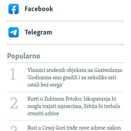
Facebook
Telegram
Popularno
1
Vlasnici srušenih objekata na Gazivodama:
'Godinama smo gradili i za nekoliko sati
ostali bez svega'
2
Kurti u Zubinom Potoku: Iskopavanja bi
mogla trajati mjesecima, Srbija bi trebala
otvoriti arhive
Rusi u Crnoj Gori traže nove adrese nakon