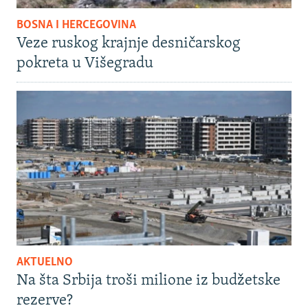
BOSNA I HERCEGOVINA
Veze ruskog krajnje desničarskog
pokreta u Višegradu
AKTUELNO
Na šta Srbija troši milione iz budžetske
rezerve?