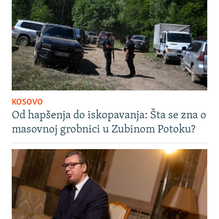
KOSOVO
Od hapšenja do iskopavanja: Šta se zna o
masovnoj grobnici u Zubinom Potoku?