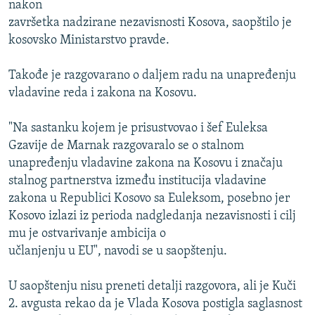
nakon
ISPRIČAJ MI
završetka nadzirane nezavisnosti Kosova, saopštilo je
DNEVNO@RSE
kosovsko Ministarstvo pravde.
SPECIJALI RSE
Takođe je razgovarano o daljem radu na unapređenju
VIŠE OD NASLOVA
vladavine reda i zakona na Kosovu.
PRATITE NAS
GENOCID U SREBRENICI
"Na sastanku kojem je prisustvovao i šef Euleksa
POPLAVE I KLIZIŠTA U BIH 2024.
Gzavije de Marnak razgovaralo se o stalnom
unapređenju vladavine zakona na Kosovu i značaju
TV LIBERTY
Sve RFE/RL stranice
stalnog partnerstva između institucija vladavine
POST SCRIPTUM
zakona u Republici Kosovo sa Euleksom, posebno jer
Kosovo izlazi iz perioda nadgledanja nezavisnosti i cilj
MOJA EVROPA
mu je ostvarivanje ambicija o
TRI DECENIJE OD RATA U BIH
učlanjenju u EU", navodi se u saopštenju.
SVE KARTE DEJTONA
U saopštenju nisu preneti detalji razgovora, ali je Kuči
NASTANAK I RASPAD JUGOSLAVIJE
2. avgusta rekao da je Vlada Kosova postigla saglasnost