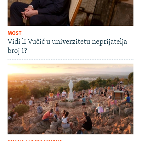
MOST
Vidi li Vučić u univerzitetu neprijatelja
broj 1?