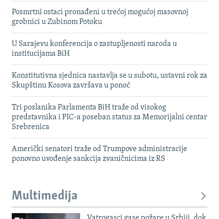
Posmrtni ostaci pronađeni u trećoj mogućoj masovnoj
grobnici u Zubinom Potoku
U Sarajevu konferencija o zastupljenosti naroda u
institucijama BiH
Konstitutivna sjednica nastavlja se u subotu, ustavni rok za
Skupštinu Kosova završava u ponoć
Tri poslanika Parlamenta BiH traže od visokog
predstavnika i PIC-a poseban status za Memorijalni centar
Srebrenica
Američki senatori traže od Trumpove administracije
ponovno uvođenje sankcija zvaničnicima iz RS
Multimedija
Vatrogasci gase požare u Srbiji, dok