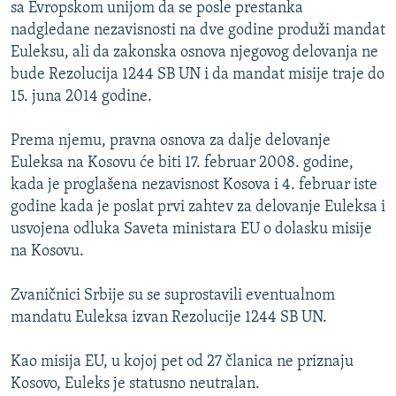
sa Evropskom unijom da se posle prestanka
nadgledane nezavisnosti na dve godine produži mandat
Euleksu, ali da zakonska osnova njegovog delovanja ne
bude Rezolucija 1244 SB UN i da mandat misije traje do
15. juna 2014 godine.
Prema njemu, pravna osnova za dalje delovanje
Euleksa na Kosovu će biti 17. februar 2008. godine,
kada je proglašena nezavisnost Kosova i 4. februar iste
godine kada je poslat prvi zahtev za delovanje Euleksa i
usvojena odluka Saveta ministara EU o dolasku misije
na Kosovu.
Zvaničnici Srbije su se suprostavili eventualnom
mandatu Euleksa izvan Rezolucije 1244 SB UN.
Kao misija EU, u kojoj pet od 27 članica ne priznaju
Kosovo, Euleks je statusno neutralan.