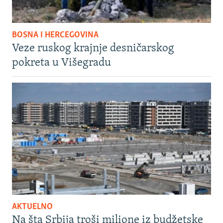
BOSNA I HERCEGOVINA
Veze ruskog krajnje desničarskog
pokreta u Višegradu
AKTUELNO
Na šta Srbija troši milione iz budžetske