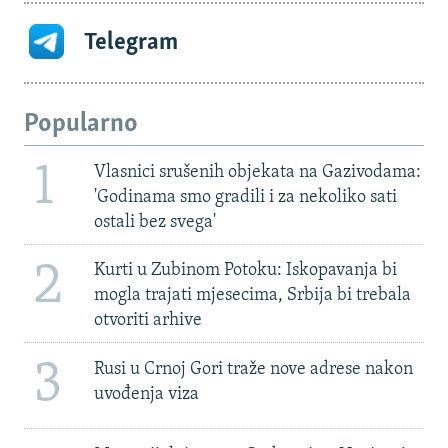
Telegram
Popularno
1
Vlasnici srušenih objekata na Gazivodama:
'Godinama smo gradili i za nekoliko sati
ostali bez svega'
2
Kurti u Zubinom Potoku: Iskopavanja bi
mogla trajati mjesecima, Srbija bi trebala
otvoriti arhive
3
Rusi u Crnoj Gori traže nove adrese nakon
uvođenja viza