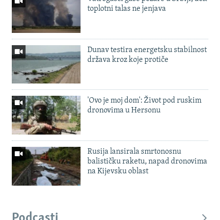
toplotni talas ne jenjava
Dunav testira energetsku stabilnost
država kroz koje protiče
'Ovo je moj dom': Život pod ruskim
dronovima u Hersonu
Rusija lansirala smrtonosnu
balističku raketu, napad dronovima
na Kijevsku oblast
Podcasti