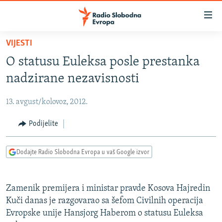
Dostupni
linkovi
Pređite
VIJESTI
na
VIJESTI
O statusu Euleksa posle prestanka
glavni
BOSNA I HERCEGOVINA
sadržaj
nadzirane nezavisnosti
SRBIJA
Pređite
na
13. avgust/kolovoz, 2012.
KOSOVO
glavnu
CRNA GORA
Podijelite
navigaciju
Pređite
VIZUELNO
na
Dodajte Radio Slobodna Evropa u vaš Google izvor
PODCASTI
VIDEO
pretragu
RAT U UKRAJINI
FOTOGALERIJE
Zamenik premijera i ministar pravde Kosova Hajredin
KINA NA BALKANU
INFOGRAFIKE
Kuči danas je razgovarao sa šefom Civilnih operacija
Evropske unije Hansjorg Haberom o statusu Euleksa
RSE PRIČE IZ SVIJETA