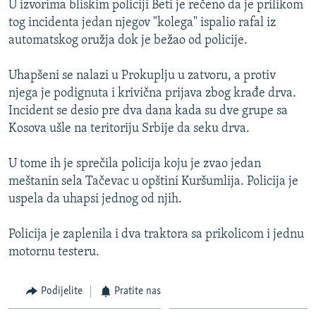
U izvorima bliskim policiji Beti je rečeno da je prilikom
ISPRIČAJ MI
tog incidenta jedan njegov "kolega" ispalio rafal iz
DNEVNO@RSE
automatskog oružja dok je bežao od policije.
SPECIJALI RSE
Uhapšeni se nalazi u Prokuplju u zatvoru, a protiv
VIŠE OD NASLOVA
njega je podignuta i krivična prijava zbog krađe drva.
PRATITE NAS
Incident se desio pre dva dana kada su dve grupe sa
GENOCID U SREBRENICI
Kosova ušle na teritoriju Srbije da seku drva.
POPLAVE I KLIZIŠTA U BIH 2024.
U tome ih je sprečila policija koju je zvao jedan
TV LIBERTY
Sve RFE/RL stranice
meštanin sela Tačevac u opštini Kuršumlija. Policija je
POST SCRIPTUM
uspela da uhapsi jednog od njih.
MOJA EVROPA
Policija je zaplenila i dva traktora sa prikolicom i jednu
TRI DECENIJE OD RATA U BIH
motornu testeru.
SVE KARTE DEJTONA
Podijelite
Pratite nas
NASTANAK I RASPAD JUGOSLAVIJE