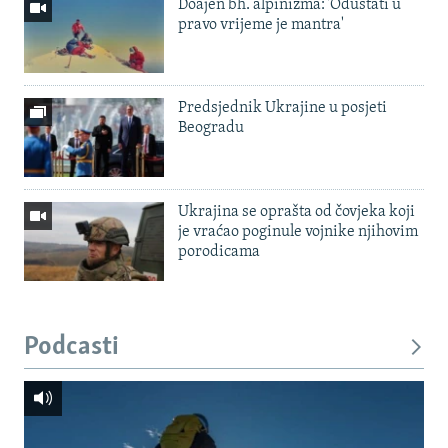
Doajen bh. alpinizma: 'Odustati u
pravo vrijeme je mantra'
Predsjednik Ukrajine u posjeti
Beogradu
Ukrajina se oprašta od čovjeka koji
je vraćao poginule vojnike njihovim
porodicama
Podcasti