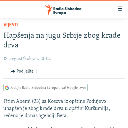
Dostupni
linkovi
Pređite
VIJESTI
na
VIJESTI
Hapšenja na jugu Srbije zbog krađe
glavni
BOSNA I HERCEGOVINA
sadržaj
drva
SRBIJA
Pređite
na
12. avgust/kolovoz, 2012.
KOSOVO
glavnu
CRNA GORA
Podijelite
navigaciju
Pređite
VIZUELNO
na
Dodajte Radio Slobodna Evropa u vaš Google izvor
PODCASTI
VIDEO
pretragu
Fitim Abemi (23) sa Kosova iz opštine Podujevo
RAT U UKRAJINI
FOTOGALERIJE
uhapšen je zbog krađe drva u opštini Kuršumlija,
KINA NA BALKANU
INFOGRAFIKE
rečeno je danas agenciji Beta.
RSE PRIČE IZ SVIJETA