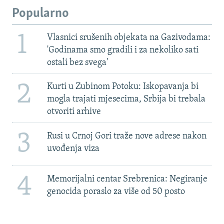
Popularno
1
Vlasnici srušenih objekata na Gazivodama:
'Godinama smo gradili i za nekoliko sati
ostali bez svega'
2
Kurti u Zubinom Potoku: Iskopavanja bi
mogla trajati mjesecima, Srbija bi trebala
otvoriti arhive
3
Rusi u Crnoj Gori traže nove adrese nakon
uvođenja viza
4
Memorijalni centar Srebrenica: Negiranje
genocida poraslo za više od 50 posto