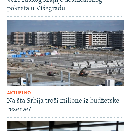
Veze ruskog krajnje desničarskog
pokreta u Višegradu
AKTUELNO
Na šta Srbija troši milione iz budžetske
rezerve?