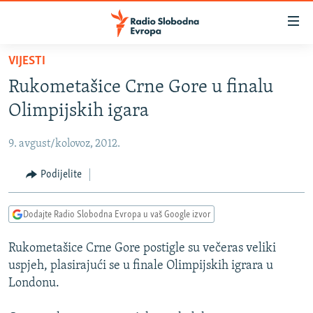
Dostupni
linkovi
Pređite
VIJESTI
na
VIJESTI
Rukometašice Crne Gore u finalu
glavni
BOSNA I HERCEGOVINA
sadržaj
Olimpijskih igara
SRBIJA
Pređite
na
9. avgust/kolovoz, 2012.
KOSOVO
glavnu
CRNA GORA
Podijelite
navigaciju
Pređite
VIZUELNO
na
Dodajte Radio Slobodna Evropa u vaš Google izvor
PODCASTI
VIDEO
pretragu
Rukometašice Crne Gore postigle su večeras veliki
RAT U UKRAJINI
FOTOGALERIJE
uspjeh, plasirajući se u finale Olimpijskih igrara u
KINA NA BALKANU
INFOGRAFIKE
Londonu.
RSE PRIČE IZ SVIJETA