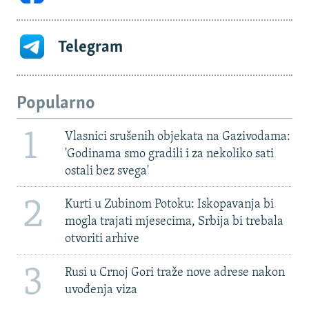
Telegram
Popularno
1
Vlasnici srušenih objekata na Gazivodama:
'Godinama smo gradili i za nekoliko sati
ostali bez svega'
2
Kurti u Zubinom Potoku: Iskopavanja bi
mogla trajati mjesecima, Srbija bi trebala
otvoriti arhive
3
Rusi u Crnoj Gori traže nove adrese nakon
uvođenja viza