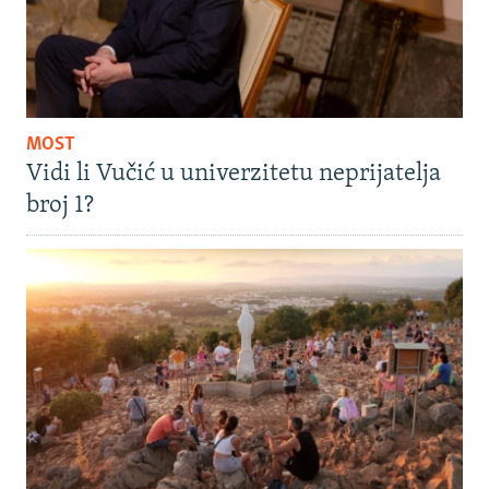
MOST
Vidi li Vučić u univerzitetu neprijatelja
broj 1?