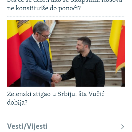
Šta će se desiti ako se Skupština Kosova
ne konstituiše do ponoći?
Zelenski stigao u Srbiju, šta Vučić
dobija?
Vesti/Vijesti