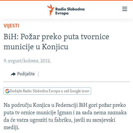
Dostupni
linkovi
Pređite
VIJESTI
na
VIJESTI
BiH: Požar preko puta tvornice
glavni
BOSNA I HERCEGOVINA
sadržaj
municije u Konjicu
SRBIJA
Pređite
na
9. avgust/kolovoz, 2012.
KOSOVO
glavnu
CRNA GORA
Podijelite
navigaciju
Pređite
VIZUELNO
na
Dodajte Radio Slobodna Evropa u vaš Google izvor
PODCASTI
VIDEO
pretragu
Na području Konjica u Federaciji BiH gori požar preko
RAT U UKRAJINI
FOTOGALERIJE
puta tv ornice municije Igman i za sada nema naznaka
KINA NA BALKANU
INFOGRAFIKE
da će vatra ugroziti tu fabriku, javili su sarajevski
mediji.
RSE PRIČE IZ SVIJETA