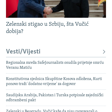
Zelenski stigao u Srbiju, šta Vučić
dobija?
Vesti/Vijesti
Regionalna mreža SafeJournalists osudila prijetnje smrću
Veranu Matiću
Konstitutivna sjednica Skupštine Kosova odložena, Kurti
ponovo traži 'dodatno vrijeme' za dogovor
Saudijska Arabija, Pakistan i Turska potpisale zajednički
odbrambeni pakt
Zelenski u Beogradu, Vučić kaže da nisu razgovarali o