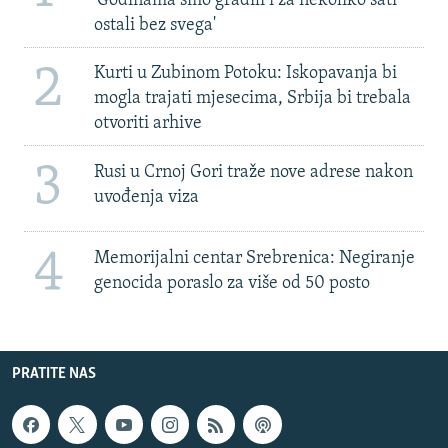
'Godinama smo gradili i za nekoliko sati
ostali bez svega'
2
Kurti u Zubinom Potoku: Iskopavanja bi
mogla trajati mjesecima, Srbija bi trebala
otvoriti arhive
3
Rusi u Crnoj Gori traže nove adrese nakon
uvođenja viza
4
Memorijalni centar Srebrenica: Negiranje
genocida poraslo za više od 50 posto
PRATITE NAS