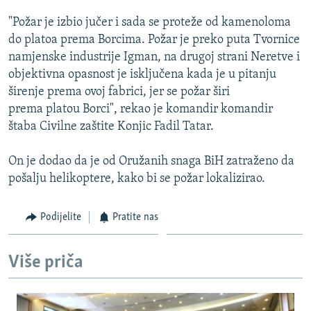
ISPRIČAJ MI
"Požar je izbio jučer i sada se proteže od kamenoloma
DNEVNO@RSE
do platoa prema Borcima. Požar je preko puta Tvornice
namjenske industrije Igman, na drugoj strani Neretve i
SPECIJALI RSE
objektivna opasnost je isključena kada je u pitanju
VIŠE OD NASLOVA
širenje prema ovoj fabrici, jer se požar širi
PRATITE NAS
prema platou Borci", rekao je komandir komandir
GENOCID U SREBRENICI
štaba Civilne zaštite Konjic Fadil Tatar.
POPLAVE I KLIZIŠTA U BIH 2024.
On je dodao da je od Oružanih snaga BiH zatraženo da
TV LIBERTY
Sve RFE/RL stranice
pošalju helikoptere, kako bi se požar lokalizirao.
POST SCRIPTUM
MOJA EVROPA
Podijelite
Pratite nas
TRI DECENIJE OD RATA U BIH
Više priča
SVE KARTE DEJTONA
NASTANAK I RASPAD JUGOSLAVIJE