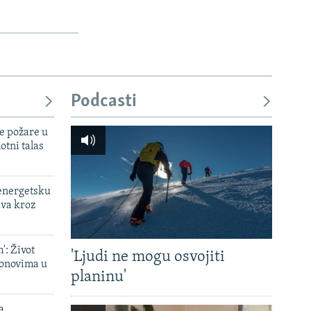
Podcasti
e požare u
otni talas
 energetsku
ava kroz
': Život
'Ljudi ne mogu osvojiti
onovima u
planinu'
a