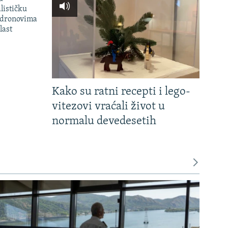
lističku
 dronovima
last
Kako su ratni recepti i lego-
vitezovi vraćali život u
normalu devedesetih