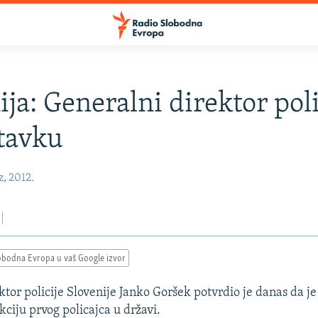
ija: Generalni direktor poli
tavku
z, 2012.
obodna Evropa u vaš Google izvor
ktor policije Slovenije Janko Goršek potvrdio je danas da j
kciju prvog policajca u državi.