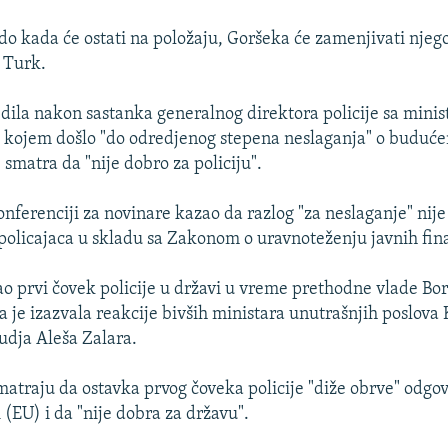
 do kada će ostati na položaju, Goršeka će zamenjivati njeg
 Turk.
edila nakon sastanka generalnog direktora policije sa min
kojem došlo "do odredjenog stepena neslaganja" o buduć
e smatra da "nije dobro za policiju".
nferenciji za novinare kazao da razlog "za neslaganje" nije
policajaca u skladu sa Zakonom o uravnoteženju javnih fina
ao prvi čovek policije u državi u vreme prethodne vlade Bo
a je izazvala reakcije bivših ministara unutrašnjih poslova
sudja Aleša Zalara.
smatraju da ostavka prvog čoveka policije "diže obrve" odgo
 (EU) i da "nije dobra za državu".