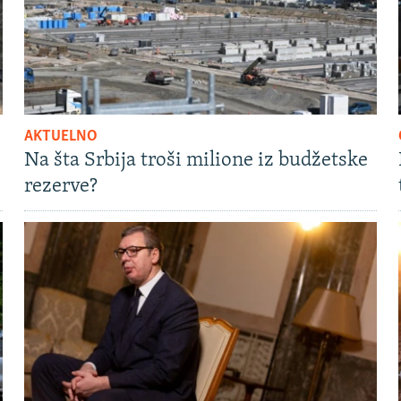
AKTUELNO
Na šta Srbija troši milione iz budžetske
rezerve?