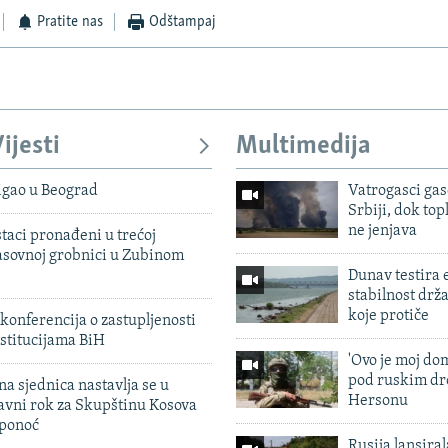
Pratite nas
Odštampaj
ijesti
Multimedija
igao u Beograd
Vatrogasci gas
Srbiji, dok topl
ne jenjava
taci pronađeni u trećoj
sovnoj grobnici u Zubinom
Dunav testira
stabilnost drž
koje protiče
konferencija o zastupljenosti
stitucijama BiH
'Ovo je moj dom
pod ruskim dr
na sjednica nastavlja se u
Hersonu
avni rok za Skupštinu Kosova
 ponoć
Rusija lansiral