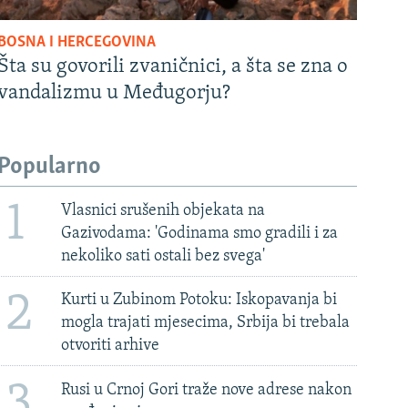
BOSNA I HERCEGOVINA
Šta su govorili zvaničnici, a šta se zna o
vandalizmu u Međugorju?
Popularno
1
Vlasnici srušenih objekata na
Gazivodama: 'Godinama smo gradili i za
nekoliko sati ostali bez svega'
2
Kurti u Zubinom Potoku: Iskopavanja bi
mogla trajati mjesecima, Srbija bi trebala
otvoriti arhive
3
Rusi u Crnoj Gori traže nove adrese nakon