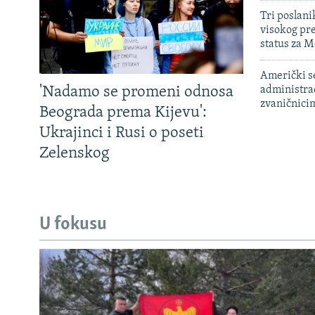
Tri poslani
visokog pr
status za M
Američki s
'Nadamo se promeni odnosa
administra
zvaničnici
Beograda prema Kijevu':
Ukrajinci i Rusi o poseti
Zelenskog
U fokusu