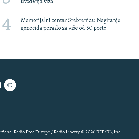
uvođenja viza
4
Memorijalni centar Srebrenica: Negiranje
genocida poraslo za više od 50 posto
ržana. Radio Free Europe / Radio Liberty © 2026 RFE/RL, Inc.