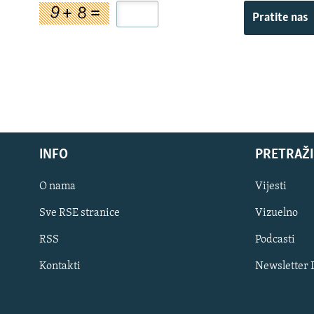
Pratite nas
INFO
PRETRAŽI
O nama
Vijesti
Sve RSE stranice
Vizuelno
PRATITE NAS
RSS
Podcasti
Kontakti
Newsletter
Sve RFE/RL stranice