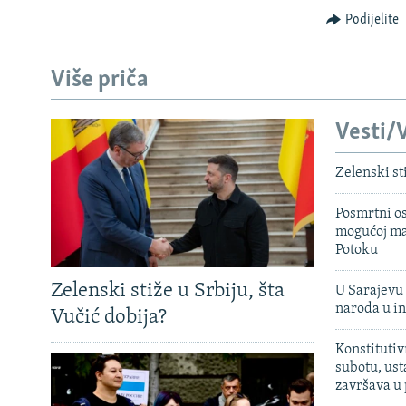
Podijelite
Više priča
Vesti/V
Zelenski st
Posmrtni os
mogućoj ma
Potoku
Zelenski stiže u Srbiju, šta
U Sarajevu 
naroda u in
Vučić dobija?
Konstitutiv
subotu, ust
završava u