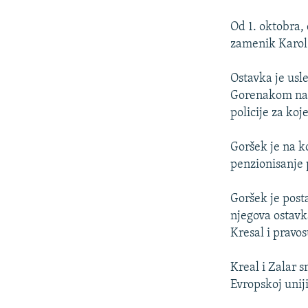
ISPRIČAJ MI
DNEVNO@RSE
Od 1. oktobra,
zamenik Karol
SPECIJALI RSE
VIŠE OD NASLOVA
Ostavka je usl
Gorenakom na 
GENOCID U SREBRENICI
policije za koj
POPLAVE I KLIZIŠTA U BIH 2024.
Goršek je na ko
TV LIBERTY
penzionisanje 
POST SCRIPTUM
Goršek je post
MOJA EVROPA
njegova ostavk
TRI DECENIJE OD RATA U BIH
Kresal i pravo
SVE KARTE DEJTONA
Kreal i Zalar 
NASTANAK I RASPAD JUGOSLAVIJE
Evropskoj uniji