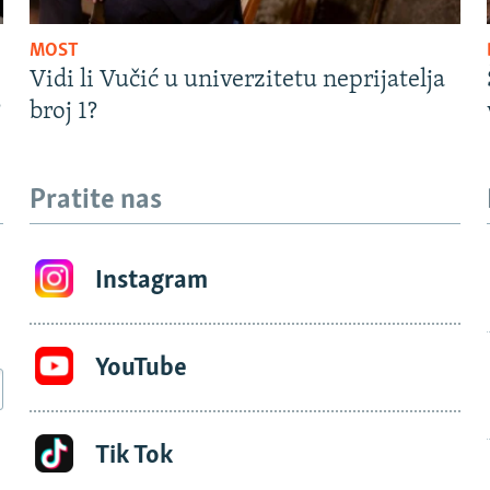
MOST
Vidi li Vučić u univerzitetu neprijatelja
?
broj 1?
Pratite nas
Instagram
YouTube
Tik Tok