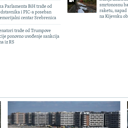
smrtonosnu ba
ka Parlamenta BiH traže od
raketu, napad
edstavnika i PIC-a poseban
na Kijevsku ob
emorijalni centar Srebrenica
enatori traže od Trumpove
cije ponovno uvođenje sankcija
ma iz RS