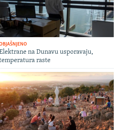
OBJAŠNJENO
Elektrane na Dunavu usporavaju,
temperatura raste