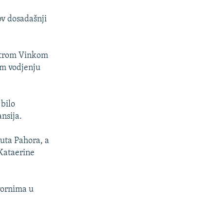
ov dosadašnji
istrom Vinkom
em vodjenju
 bilo
nsija.
ruta Pahora, a
 Kataerine
vornima u