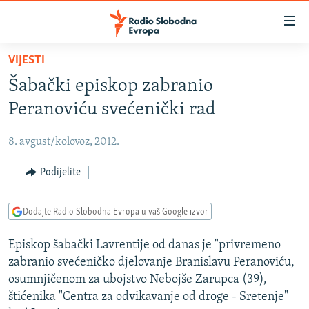
Dostupni
linkovi
Pređite
VIJESTI
na
VIJESTI
Šabački episkop zabranio
glavni
BOSNA I HERCEGOVINA
sadržaj
Peranoviću svećenički rad
SRBIJA
Pređite
na
8. avgust/kolovoz, 2012.
KOSOVO
glavnu
CRNA GORA
Podijelite
navigaciju
Pređite
VIZUELNO
na
Dodajte Radio Slobodna Evropa u vaš Google izvor
PODCASTI
VIDEO
pretragu
Episkop šabački Lavrentije od danas je "privremeno
RAT U UKRAJINI
FOTOGALERIJE
zabranio svećeničko djelovanje Branislavu Peranoviću,
KINA NA BALKANU
INFOGRAFIKE
osumnjičenom za ubojstvo Nebojše Zarupca (39),
štićenika "Centra za odvikavanje od droge - Sretenje"
RSE PRIČE IZ SVIJETA