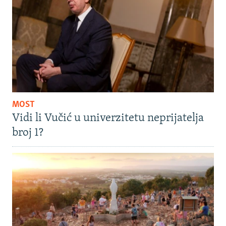
MOST
Vidi li Vučić u univerzitetu neprijatelja
broj 1?