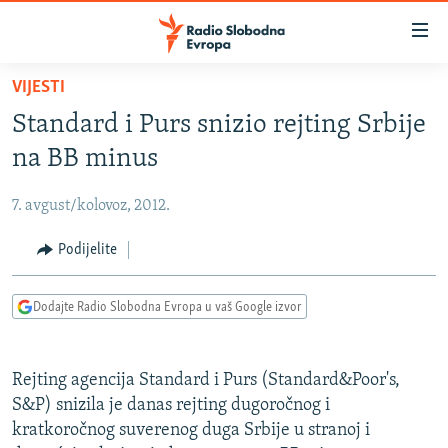
Dostupni
linkovi
Pređite
VIJESTI
na
VIJESTI
Standard i Purs snizio rejting Srbije
glavni
BOSNA I HERCEGOVINA
sadržaj
na BB minus
SRBIJA
Pređite
na
7. avgust/kolovoz, 2012.
KOSOVO
glavnu
CRNA GORA
Podijelite
navigaciju
Pređite
VIZUELNO
na
Dodajte Radio Slobodna Evropa u vaš Google izvor
PODCASTI
VIDEO
pretragu
RAT U UKRAJINI
FOTOGALERIJE
Rejting agencija Standard i Purs (Standard&Poor's,
KINA NA BALKANU
INFOGRAFIKE
S&P) snizila je danas rejting dugoročnog i
kratkoročnog suverenog duga Srbije u stranoj i
RSE PRIČE IZ SVIJETA