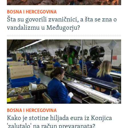
BOSNA I HERCEGOVINA
Šta su govorili zvaničnici, a šta se zna o
vandalizmu u Međugorju?
BOSNA I HERCEGOVINA
Kako je stotine hiljada eura iz Konjica
'zalutalo' na račun prevaranata?