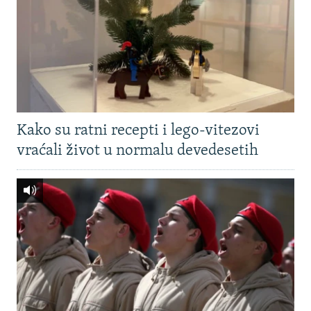
Kako su ratni recepti i lego-vitezovi
vraćali život u normalu devedesetih