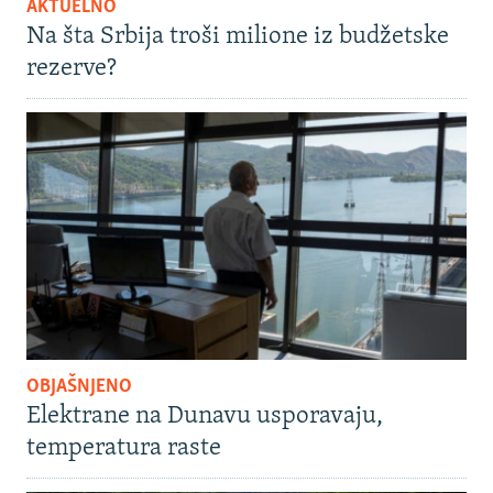
AKTUELNO
Na šta Srbija troši milione iz budžetske
rezerve?
OBJAŠNJENO
Elektrane na Dunavu usporavaju,
temperatura raste