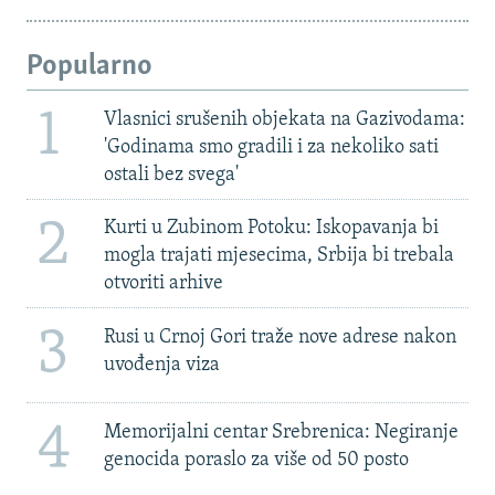
Popularno
1
Vlasnici srušenih objekata na Gazivodama:
'Godinama smo gradili i za nekoliko sati
ostali bez svega'
2
Kurti u Zubinom Potoku: Iskopavanja bi
mogla trajati mjesecima, Srbija bi trebala
otvoriti arhive
3
Rusi u Crnoj Gori traže nove adrese nakon
uvođenja viza
4
Memorijalni centar Srebrenica: Negiranje
genocida poraslo za više od 50 posto