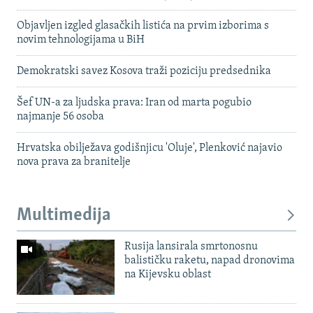
Objavljen izgled glasačkih listića na prvim izborima s
novim tehnologijama u BiH
Demokratski savez Kosova traži poziciju predsednika
Šef UN-a za ljudska prava: Iran od marta pogubio
najmanje 56 osoba
Hrvatska obilježava godišnjicu 'Oluje', Plenković najavio
nova prava za branitelje
Multimedija
Rusija lansirala smrtonosnu
balističku raketu, napad dronovima
na Kijevsku oblast