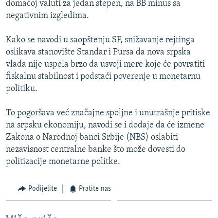
domaćoj valuti za jedan stepen, na BB minus sa
ISPRIČAJ MI
negativnim izgledima.
DNEVNO@RSE
Kako se navodi u saopštenju SP, snižavanje rejtinga
SPECIJALI RSE
oslikava stanovište Standar i Pursa da nova srpska
VIŠE OD NASLOVA
vlada nije uspela brzo da usvoji mere koje će povratiti
PRATITE NAS
fiskalnu stabilnost i podstaći poverenje u monetarnu
GENOCID U SREBRENICI
politiku.
POPLAVE I KLIZIŠTA U BIH 2024.
To pogoršava već značajne spoljne i unutrašnje pritiske
TV LIBERTY
Sve RFE/RL stranice
na srpsku ekonomiju, navodi se i dodaje da će izmene
POST SCRIPTUM
Zakona o Narodnoj banci Srbije (NBS) oslabiti
nezavisnost centralne banke što može dovesti do
MOJA EVROPA
politizacije monetarne politke.
TRI DECENIJE OD RATA U BIH
SVE KARTE DEJTONA
Podijelite
Pratite nas
NASTANAK I RASPAD JUGOSLAVIJE