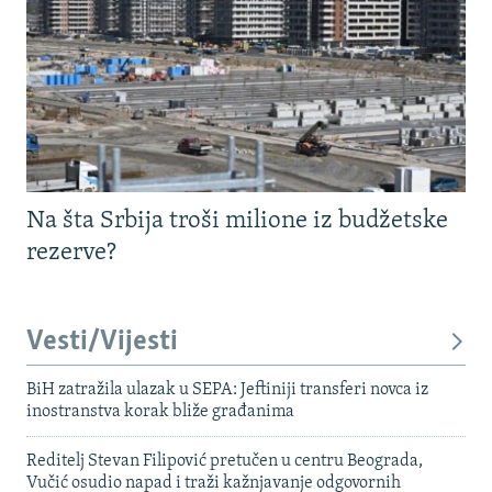
Na šta Srbija troši milione iz budžetske
rezerve?
Vesti/Vijesti
BiH zatražila ulazak u SEPA: Jeftiniji transferi novca iz
inostranstva korak bliže građanima
Reditelj Stevan Filipović pretučen u centru Beograda,
Vučić osudio napad i traži kažnjavanje odgovornih