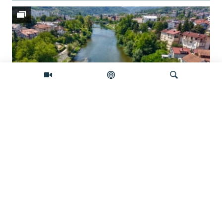
Pretraživač
Vrbas prkosi vrućini
Video
Dunav testira energetsku stabilnost
regiona