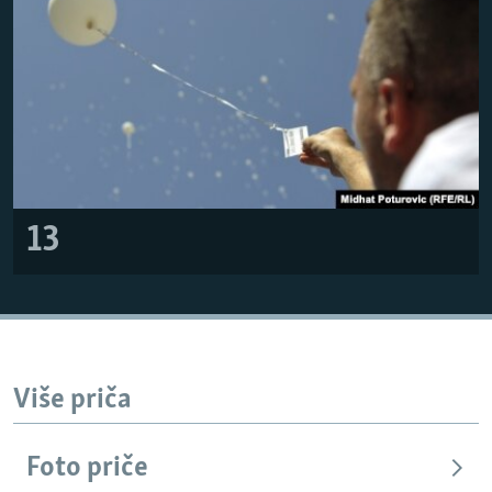
13
Više priča
Foto priče