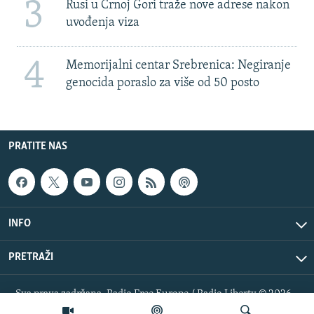
3
Rusi u Crnoj Gori traže nove adrese nakon
uvođenja viza
4
Memorijalni centar Srebrenica: Negiranje
genocida poraslo za više od 50 posto
PRATITE NAS
INFO
PRETRAŽI
Sva prava zadržana. Radio Free Europe / Radio Liberty © 2026
RFE/RL, Inc.