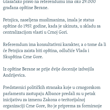
Glasačako pravo na referendumu ima oko 29.000
ISPRIČAJ MI
građana opštine Berane.
DNEVNO@RSE
Petnjica, naseljena muslimanima, imala je status
SPECIJALI RSE
opštine do 1957. godine, kada je ukinuta, u skladu sa
VIŠE OD NASLOVA
centralizacijom vlasti u Crnoj Gori.
PRATITE NAS
GENOCID U SREBRENICI
Referemdum ima konsultativni karakter, a o tome da li
POPLAVE I KLIZIŠTA U BIH 2024.
će Petnjica zaista biti opština, odlučiće Vlada i
Skupština Crne Gore.
TV LIBERTY
Sve RFE/RL stranice
POST SCRIPTUM
Iz opštine Berane se prije dvije decenije izdvojila
Andrijevica.
MOJA EVROPA
TRI DECENIJE OD RATA U BIH
Predstavnici političkih stranaka koje u crnogorskom
SVE KARTE DEJTONA
parlamentu zastupaju Albance predali su u petak
inicijativu za izmenu Zakona o teritorijalnoj
NASTANAK I RASPAD JUGOSLAVIJE
organizaciji Crne Gore, što je priprema za formiranje