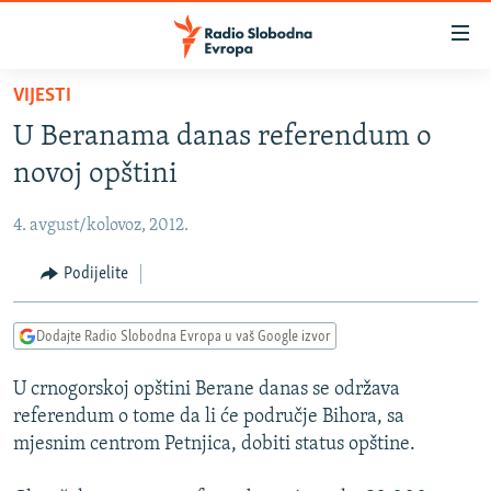
Dostupni
linkovi
Pređite
VIJESTI
na
VIJESTI
U Beranama danas referendum o
glavni
BOSNA I HERCEGOVINA
sadržaj
novoj opštini
SRBIJA
Pređite
na
4. avgust/kolovoz, 2012.
KOSOVO
glavnu
CRNA GORA
Podijelite
navigaciju
Pređite
VIZUELNO
na
Dodajte Radio Slobodna Evropa u vaš Google izvor
PODCASTI
VIDEO
pretragu
U crnogorskoj opštini Berane danas se održava
RAT U UKRAJINI
FOTOGALERIJE
referendum o tome da li će područje Bihora, sa
KINA NA BALKANU
INFOGRAFIKE
mjesnim centrom Petnjica, dobiti status opštine.
RSE PRIČE IZ SVIJETA