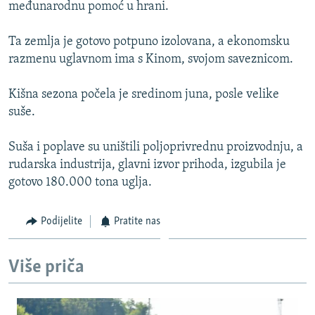
međunarodnu pomoć u hrani.
Ta zemlja je gotovo potpuno izolovana, a ekonomsku
razmenu uglavnom ima s Kinom, svojom saveznicom.
Kišna sezona počela je sredinom juna, posle velike
suše.
Suša i poplave su uništili poljoprivrednu proizvodnju, a
rudarska industrija, glavni izvor prihoda, izgubila je
gotovo 180.000 tona uglja.
Podijelite
Pratite nas
Više priča