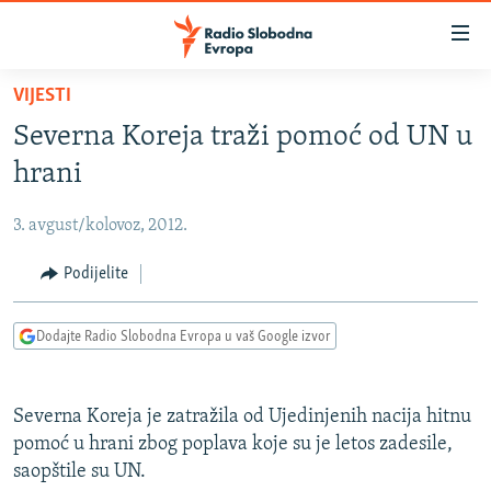
Dostupni
linkovi
Pređite
VIJESTI
na
VIJESTI
Severna Koreja traži pomoć od UN u
glavni
BOSNA I HERCEGOVINA
sadržaj
hrani
SRBIJA
Pređite
na
3. avgust/kolovoz, 2012.
KOSOVO
glavnu
CRNA GORA
Podijelite
navigaciju
Pređite
VIZUELNO
na
Dodajte Radio Slobodna Evropa u vaš Google izvor
PODCASTI
VIDEO
pretragu
RAT U UKRAJINI
FOTOGALERIJE
Severna Koreja je zatražila od Ujedinjenih nacija hitnu
KINA NA BALKANU
INFOGRAFIKE
pomoć u hrani zbog poplava koje su je letos zadesile,
saopštile su UN.
RSE PRIČE IZ SVIJETA