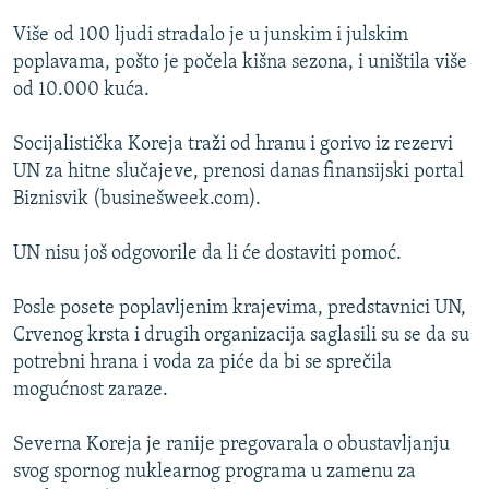
ISPRIČAJ MI
Više od 100 ljudi stradalo je u junskim i julskim
DNEVNO@RSE
poplavama, pošto je počela kišna sezona, i uništila više
od 10.000 kuća.
SPECIJALI RSE
VIŠE OD NASLOVA
Socijalistička Koreja traži od hranu i gorivo iz rezervi
PRATITE NAS
UN za hitne slučajeve, prenosi danas finansijski portal
GENOCID U SREBRENICI
Biznisvik (businešweek.com).
POPLAVE I KLIZIŠTA U BIH 2024.
UN nisu još odgovorile da li će dostaviti pomoć.
TV LIBERTY
Sve RFE/RL stranice
POST SCRIPTUM
Posle posete poplavljenim krajevima, predstavnici UN,
Crvenog krsta i drugih organizacija saglasili su se da su
MOJA EVROPA
potrebni hrana i voda za piće da bi se sprečila
TRI DECENIJE OD RATA U BIH
mogućnost zaraze.
SVE KARTE DEJTONA
Severna Koreja je ranije pregovarala o obustavljanju
NASTANAK I RASPAD JUGOSLAVIJE
svog spornog nuklearnog programa u zamenu za