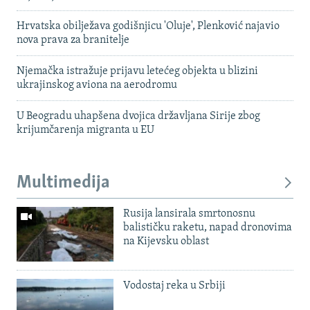
Hrvatska obilježava godišnjicu 'Oluje', Plenković najavio
nova prava za branitelje
Njemačka istražuje prijavu letećeg objekta u blizini
ukrajinskog aviona na aerodromu
U Beogradu uhapšena dvojica državljana Sirije zbog
krijumčarenja migranta u EU
Multimedija
Rusija lansirala smrtonosnu
balističku raketu, napad dronovima
na Kijevsku oblast
Vodostaj reka u Srbiji