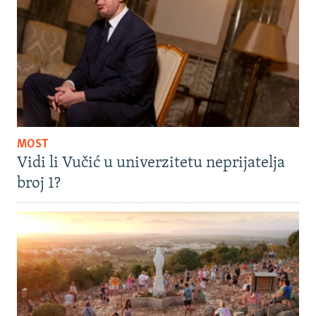
MOST
Vidi li Vučić u univerzitetu neprijatelja
broj 1?