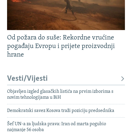
Od požara do suše: Rekordne vrućine
pogađaju Evropu i prijete proizvodnji
hrane
Vesti/Vijesti
Objavljen izgled glasačkih listića na prvim izborima s
novim tehnologijama u BiH
Demokratski savez Kosova traži poziciju predsednika
Šef UN-a za ljudska prava: Iran od marta pogubio
najmanje 56 osoba