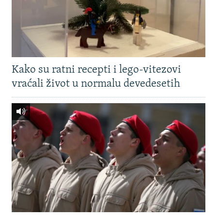
Kako su ratni recepti i lego-vitezovi
vraćali život u normalu devedesetih