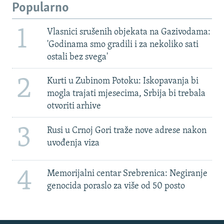
Popularno
1
Vlasnici srušenih objekata na Gazivodama:
'Godinama smo gradili i za nekoliko sati
ostali bez svega'
2
Kurti u Zubinom Potoku: Iskopavanja bi
mogla trajati mjesecima, Srbija bi trebala
otvoriti arhive
3
Rusi u Crnoj Gori traže nove adrese nakon
uvođenja viza
4
Memorijalni centar Srebrenica: Negiranje
genocida poraslo za više od 50 posto