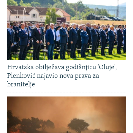
Hrvatska obilježava godišnjicu 'Oluje',
Plenković najavio nova prava za
branitelje