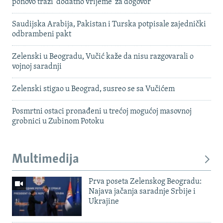
ponovo traži 'dodatno vrijeme' za dogovor
Saudijska Arabija, Pakistan i Turska potpisale zajednički
odbrambeni pakt
Zelenski u Beogradu, Vučić kaže da nisu razgovarali o
vojnoj saradnji
Zelenski stigao u Beograd, susreo se sa Vučićem
Posmrtni ostaci pronađeni u trećoj mogućoj masovnoj
grobnici u Zubinom Potoku
Multimedija
Prva poseta Zelenskog Beogradu:
Najava jačanja saradnje Srbije i
Ukrajine