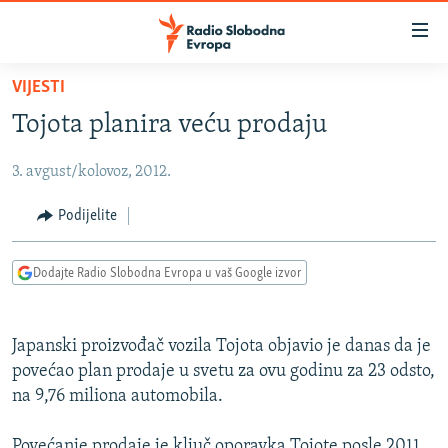
Dostupni
linkovi
Pređite
VIJESTI
na
VIJESTI
Tojota planira veću prodaju
glavni
BOSNA I HERCEGOVINA
sadržaj
3. avgust/kolovoz, 2012.
SRBIJA
Pređite
na
KOSOVO
Podijelite
glavnu
CRNA GORA
navigaciju
Dodajte Radio Slobodna Evropa u vaš Google izvor
Pređite
VIZUELNO
na
PODCASTI
VIDEO
pretragu
Japanski proizvođač vozila Tojota objavio je danas da je
RAT U UKRAJINI
FOTOGALERIJE
povećao plan prodaje u svetu za ovu godinu za 23 odsto,
KINA NA BALKANU
na 9,76 miliona automobila.
INFOGRAFIKE
RSE PRIČE IZ SVIJETA
Povećanje prodaje je ključ oporavka Tojote posle 2011.