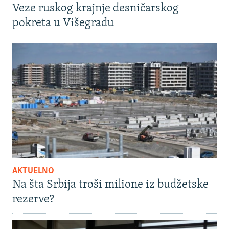
Veze ruskog krajnje desničarskog
pokreta u Višegradu
AKTUELNO
Na šta Srbija troši milione iz budžetske
rezerve?