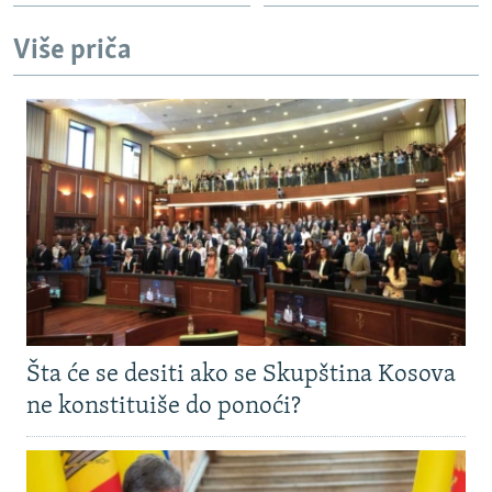
Više priča
Šta će se desiti ako se Skupština Kosova
ne konstituiše do ponoći?