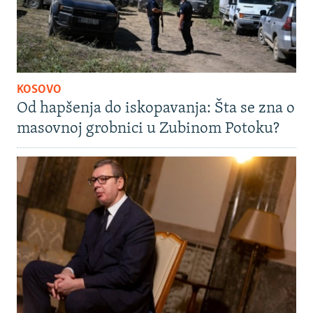
KOSOVO
Od hapšenja do iskopavanja: Šta se zna o
masovnoj grobnici u Zubinom Potoku?