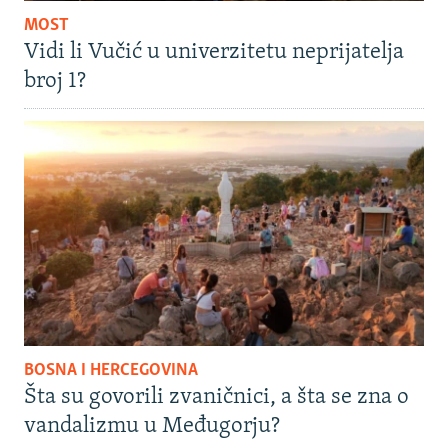
MOST
Vidi li Vučić u univerzitetu neprijatelja
broj 1?
BOSNA I HERCEGOVINA
Šta su govorili zvaničnici, a šta se zna o
vandalizmu u Međugorju?