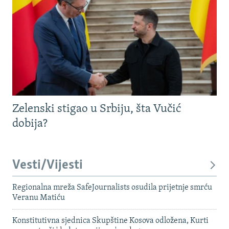
Zelenski stigao u Srbiju, šta Vučić
dobija?
Vesti/Vijesti
Regionalna mreža SafeJournalists osudila prijetnje smrću
Veranu Matiću
Konstitutivna sjednica Skupštine Kosova odložena, Kurti