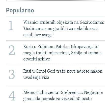
Popularno
1
Vlasnici srušenih objekata na Gazivodama:
'Godinama smo gradili i za nekoliko sati
ostali bez svega'
2
Kurti u Zubinom Potoku: Iskopavanja bi
mogla trajati mjesecima, Srbija bi trebala
otvoriti arhive
3
Rusi u Crnoj Gori traže nove adrese nakon
uvođenja viza
4
Memorijalni centar Srebrenica: Negiranje
genocida poraslo za više od 50 posto