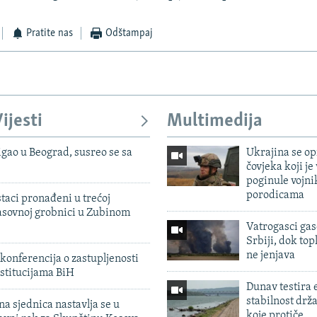
Pratite nas
Odštampaj
ijesti
Multimedija
igao u Beograd, susreo se sa
Ukrajina se op
čovjeka koji je
poginule vojni
porodicama
taci pronađeni u trećoj
sovnoj grobnici u Zubinom
Vatrogasci gas
Srbiji, dok topl
ne jenjava
konferencija o zastupljenosti
stitucijama BiH
Dunav testira
stabilnost drž
na sjednica nastavlja se u
koje protiče