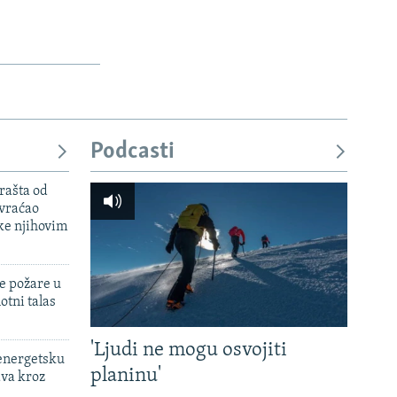
Podcasti
rašta od
 vraćao
ke njihovim
e požare u
otni talas
'Ljudi ne mogu osvojiti
 energetsku
planinu'
ava kroz