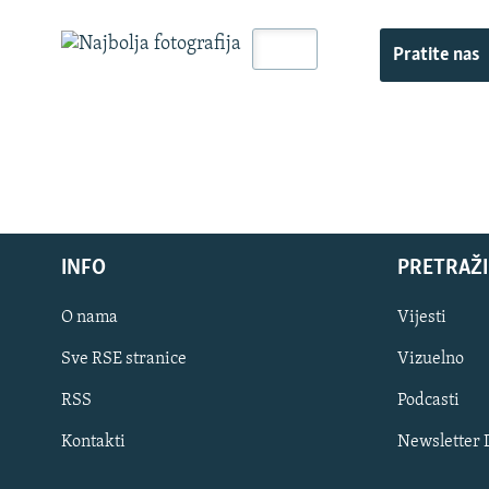
Pratite nas
INFO
PRETRAŽI
O nama
Vijesti
Sve RSE stranice
Vizuelno
PRATITE NAS
RSS
Podcasti
Kontakti
Newsletter
Sve RFE/RL stranice