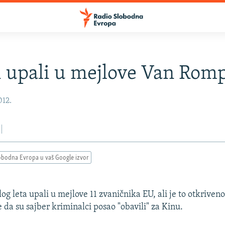
 upali u mejlove Van Rom
012.
obodna Evropa u vaš Google izvor
og leta upali u mejlove 11 zvaničnika EU, ali je to otkriven
 da su sajber kriminalci posao "obavili" za Kinu.