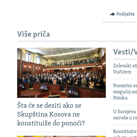
Podijelite
Više priča
Vesti/V
Zelenski st
Vučićem
Posmrtni os
mogućoj ma
Potoku
Šta će se desiti ako se
U Sarajevu 
Skupština Kosova ne
naroda u in
konstituiše do ponoći?
Konstitutiv