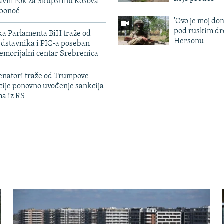
avni rok za Skupštinu Kosova
 ponoć
'Ovo je moj dom
pod ruskim dr
ka Parlamenta BiH traže od
Hersonu
edstavnika i PIC-a poseban
emorijalni centar Srebrenica
enatori traže od Trumpove
cije ponovno uvođenje sankcija
ma iz RS