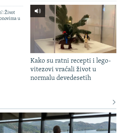
': Život
onovima u
Kako su ratni recepti i lego-
vitezovi vraćali život u
normalu devedesetih