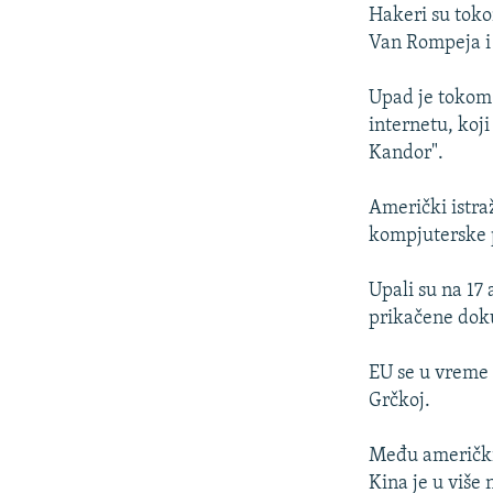
ISPRIČAJ MI
Hakeri su toko
DNEVNO@RSE
Van Rompeja i 
SPECIJALI RSE
Upad je tokom 
VIŠE OD NASLOVA
internetu, koj
Kandor".
GENOCID U SREBRENICI
POPLAVE I KLIZIŠTA U BIH 2024.
Američki istra
kompjuterske 
TV LIBERTY
POST SCRIPTUM
Upali su na 17
prikačene do
MOJA EVROPA
TRI DECENIJE OD RATA U BIH
EU se u vreme 
SVE KARTE DEJTONA
Grčkoj.
NASTANAK I RASPAD JUGOSLAVIJE
Među američkim
Kina je u više