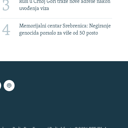
3
Rusi u Crnoj Gori traže nove adrese nakon
uvođenja viza
4
Memorijalni centar Srebrenica: Negiranje
genocida poraslo za više od 50 posto