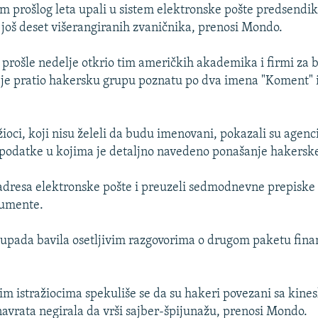
m prošlog leta upali u sistem elektronske pošte predsend
još deset višerangiranih zvaničnika, prenosi Mondo.
prošle nedelje otkrio tim američkih akademika i firmi za 
i je pratio hakersku grupu poznatu po dva imena "Koment" i
žioci, koji nisu želeli da budu imenovani, pokazali su agenc
podatke u kojima je detaljno navedeno ponašanje hakersk
 adresa elektronske pošte i preuzeli sedmodnevne prepiske 
kumente.
upada bavila osetljivim razgovorima o drugom paketu fina
 istražiocima spekuliše se da su hakeri povezani sa kine
 navrata negirala da vrši sajber-špijunažu, prenosi Mondo.