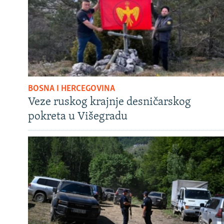
BOSNA I HERCEGOVINA
Veze ruskog krajnje desničarskog
pokreta u Višegradu