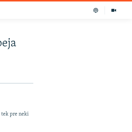
peja
o tek pre neki