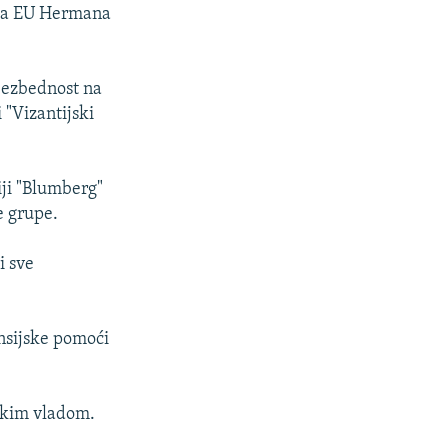
ika EU Hermana
bezbednost na
 "Vizantijski
iji "Blumberg"
e grupe.
i sve
nsijske pomoći
skim vladom.