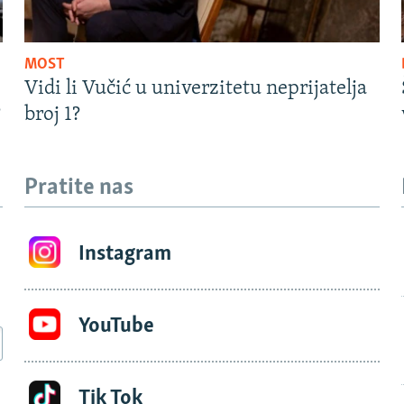
MOST
Vidi li Vučić u univerzitetu neprijatelja
?
broj 1?
Pratite nas
Instagram
YouTube
Tik Tok