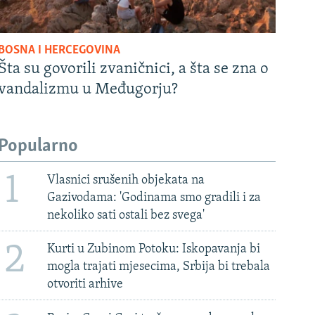
BOSNA I HERCEGOVINA
Šta su govorili zvaničnici, a šta se zna o
vandalizmu u Međugorju?
Popularno
1
Vlasnici srušenih objekata na
Gazivodama: 'Godinama smo gradili i za
nekoliko sati ostali bez svega'
2
Kurti u Zubinom Potoku: Iskopavanja bi
mogla trajati mjesecima, Srbija bi trebala
otvoriti arhive