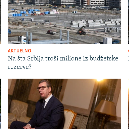
AKTUELNO
Na šta Srbija troši milione iz budžetske
rezerve?