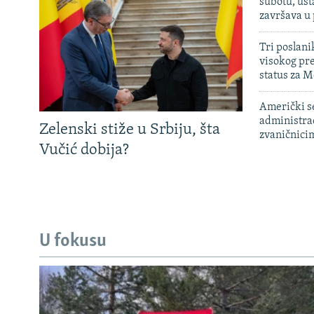
subotu, ust
završava u
Tri poslani
visokog pr
status za M
Američki s
administra
Zelenski stiže u Srbiju, šta
zvaničnici
Vučić dobija?
U fokusu