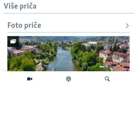
Više priča
Foto priče
Pretraživač
Vrbas prkosi vrućini