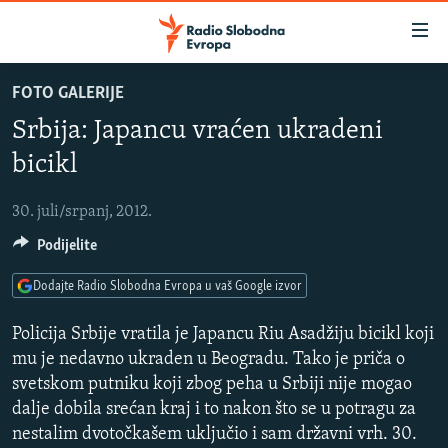
Dostupni
linkovi
Pređite
FOTO GALERIJE
na
VIJESTI
Srbija: Japancu vraćen ukradeni
glavni
BOSNA I HERCEGOVINA
sadržaj
bicikl
SLUŠAJTE
SRBIJA
Pređite
na
30. juli/srpanj, 2012.
KOSOVO
glavnu
YouTube Music
Podijelite
CRNA GORA
navigaciju
Pređite
VIZUELNO
Dodajte Radio Slobodna Evropa u vaš Google izvor
Spotify
na
PODCASTI
VIDEO
pretragu
Policija Srbije vratila je Japancu Riu Asadžiju bicikl koji
RAT U UKRAJINI
mu je nedavno ukraden u Beogradu. Tako je priča o
FOTOGALERIJE
YouTube
svetskom putniku koji zbog peha u Srbiji nije mogao
KINA NA BALKANU
INFOGRAFIKE
dalje dobila srećan kraj i to nakon što se u potragu za
Pratite
RSE PRIČE IZ SVIJETA
nestalim dvotočkašem uključio i sam državni vrh. 30.