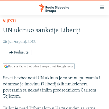
Dostupni
linkovi
Pređite
VIJESTI
na
VIJESTI
UN ukinuo sankcije Liberiji
glavni
BOSNA I HERCEGOVINA
sadržaj
26. juli/srpanj, 2012.
SRBIJA
Pređite
na
KOSOVO
Podijelite
glavnu
CRNA GORA
navigaciju
Dodajte Radio Slobodna Evropa u vaš Google izvor
Pređite
VIZUELNO
na
Savet bezbednosti UN ukinuo je zabranu putovanja i
PODCASTI
VIDEO
pretragu
odmrzao je imovinu 17 liberijskih funkcionera
RAT U UKRAJINI
FOTOGALERIJE
povezanih sa nekadašnjim predsednikom Čarlsom
KINA NA BALKANU
Tejlorom.
INFOGRAFIKE
RSE PRIČE IZ SVIJETA
Tejlor je pred Tribunalom u Hagu osuđen za ratne