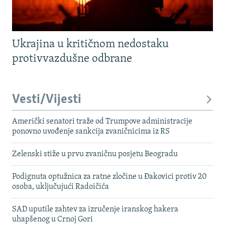
Ukrajina u kritičnom nedostaku
protivvazdušne odbrane
Vesti/Vijesti
Američki senatori traže od Trumpove administracije
ponovno uvođenje sankcija zvaničnicima iz RS
Zelenski stiže u prvu zvaničnu posjetu Beogradu
Podignuta optužnica za ratne zločine u Đakovici protiv 20
osoba, uključujući Radoičića
SAD uputile zahtev za izručenje iranskog hakera
uhapšenog u Crnoj Gori