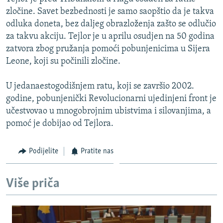
ISPRIČAJ MI
zločine. Savet bezbednosti je samo saopštio da je takva
odluka doneta, bez daljeg obrazloženja zašto se odlučio
DNEVNO@RSE
za takvu akciju. Tejlor je u aprilu osudjen na 50 godina
SPECIJALI RSE
zatvora zbog pružanja pomoći pobunjenicima u Sijera
Leone, koji su počinili zločine.
VIŠE OD NASLOVA
PRATITE NAS
GENOCID U SREBRENICI
U jedanaestogodišnjem ratu, koji se završio 2002.
godine, pobunjenički Revolucionarni ujedinjeni front je
POPLAVE I KLIZIŠTA U BIH 2024.
učestvovao u mnogobrojnim ubistvima i silovanjima, a
TV LIBERTY
Sve RFE/RL stranice
pomoć je dobijao od Tejlora.
POST SCRIPTUM
Podijelite
Pratite nas
MOJA EVROPA
TRI DECENIJE OD RATA U BIH
Više priča
SVE KARTE DEJTONA
NASTANAK I RASPAD JUGOSLAVIJE