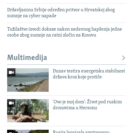
Državljaninu Srbije određen pritvor u Hrvatskoj zbog
sumnje na cyber napade
Tužilaštvo izvodi dokaze nakon nedavnog hapšenja jedne
osobe zbog sumnje na ratni zločin na Kosovu
Multimedija
Dunav testira energetsku stabilnost
država kroz koje protiče
'Ovo je moj dom': Život pod ruskim
dronovima u Hersonu
Rusija lansirala smrtonosnu