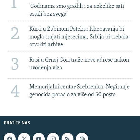
1
'Godinama smo gradili i za nekoliko sati
ostali bez svega'
2
Kurti u Zubinom Potoku: Iskopavanja bi
mogla trajati mjesecima, Srbija bi trebala
otvoriti arhive
3
Rusi u Crnoj Gori traže nove adrese nakon
uvođenja viza
4
Memorijalni centar Srebrenica: Negiranje
genocida poraslo za više od 50 posto
PRATITE NAS