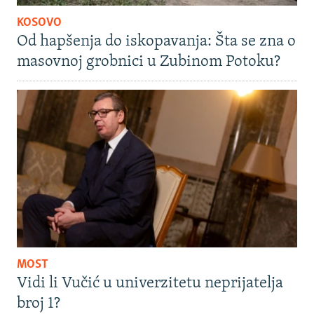
KOSOVO
Od hapšenja do iskopavanja: Šta se zna o
masovnoj grobnici u Zubinom Potoku?
MOST
Vidi li Vučić u univerzitetu neprijatelja
broj 1?