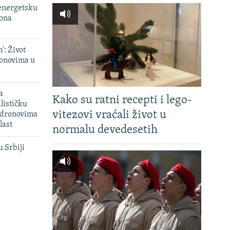
 energetsku
iona
': Život
onovima u
a
Kako su ratni recepti i lego-
lističku
vitezovi vraćali život u
 dronovima
last
normalu devedesetih
u Srbiji