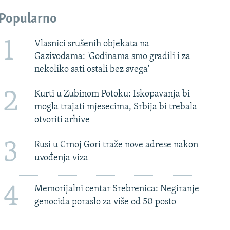
Popularno
1
Vlasnici srušenih objekata na
Gazivodama: 'Godinama smo gradili i za
nekoliko sati ostali bez svega'
2
Kurti u Zubinom Potoku: Iskopavanja bi
mogla trajati mjesecima, Srbija bi trebala
otvoriti arhive
3
Rusi u Crnoj Gori traže nove adrese nakon
uvođenja viza
4
Memorijalni centar Srebrenica: Negiranje
genocida poraslo za više od 50 posto