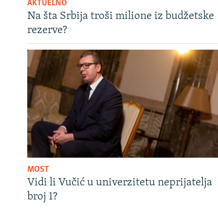
AKTUELNO
Na šta Srbija troši milione iz budžetske
rezerve?
MOST
Vidi li Vučić u univerzitetu neprijatelja
broj 1?