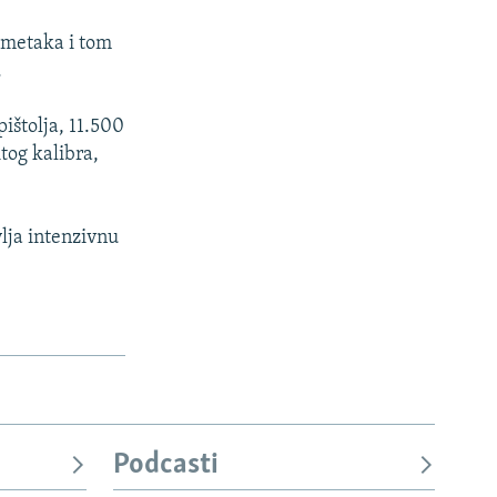
 metaka i tom
.
ištolja, 11.500
tog kalibra,
vlja intenzivnu
Podcasti