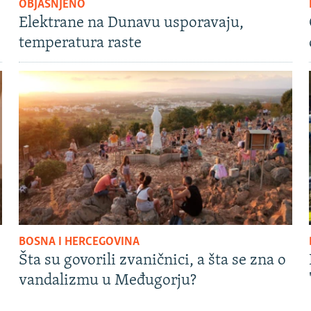
OBJAŠNJENO
Elektrane na Dunavu usporavaju,
temperatura raste
BOSNA I HERCEGOVINA
Šta su govorili zvaničnici, a šta se zna o
vandalizmu u Međugorju?