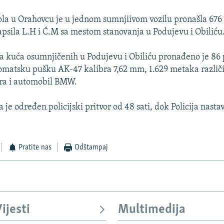
rola u Orahovcu je u jednom sumnjiivom vozilu pronašla 676
apsila L.H i Ć.M sa mestom stanovanja u Podujevu i Obiliću
 kuća osumnjičenih u Podujevu i Obiliću pronađeno je 86 p
matsku pušku AK-47 kalibra 7,62 mm, 1.629 metaka različi
era i automobil BMW.
e određen policijski pritvor od 48 sati, dok Policija nasta
Pratite nas
Odštampaj
ijesti
Multimedija