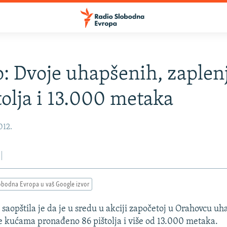
: Dvoje uhapšenih, zaplen
tolja i 13.000 metaka
012.
obodna Evropa u vaš Google izvor
 saopštila je da je u sredu u akciji započetoj u Orahovcu uh
je kućama pronađeno 86 pištolja i više od 13.000 metaka.