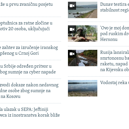
iže u prvu zvaničnu posjetu
Dunav testira
stabilnost reg
ptužnica za ratne zločine u
'Ovo je moj dom
otiv 20 osoba, uključujući
pod ruskim dr
Hersonu
 zahtev za izručenje iranskog
Rusija lansiral
pšenog u Crnoj Gori
smrtonosnu ba
raketu, napad
u Srbije određen pritvor u
na Kijevsku ob
zbog sumnje na cyber napade
Vodostaj reka 
 izvodi dokaze nakon nedavnog
edne osobe zbog sumnje na
n na Kosovu
a ulazak u SEPA: Jeftiniji
ovca iz inostranstva korak bliže