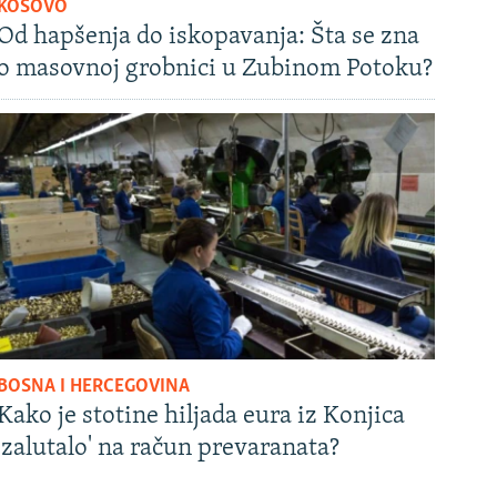
KOSOVO
Od hapšenja do iskopavanja: Šta se zna
o masovnoj grobnici u Zubinom Potoku?
BOSNA I HERCEGOVINA
Kako je stotine hiljada eura iz Konjica
'zalutalo' na račun prevaranata?