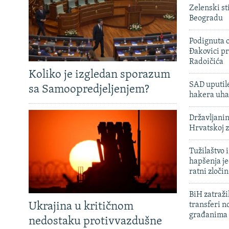
Zelenski st
Beogradu
Podignuta o
Đakovici pr
Radoičića
Koliko je izgledan sporazum
SAD uputile
sa Samoopredjeljenjem?
hakera uha
Državljanin
Hrvatskoj 
Tužilaštvo
hapšenja j
ratni zloči
BiH zatražil
Ukrajina u kritičnom
transferi n
građanima
nedostaku protivvazdušne