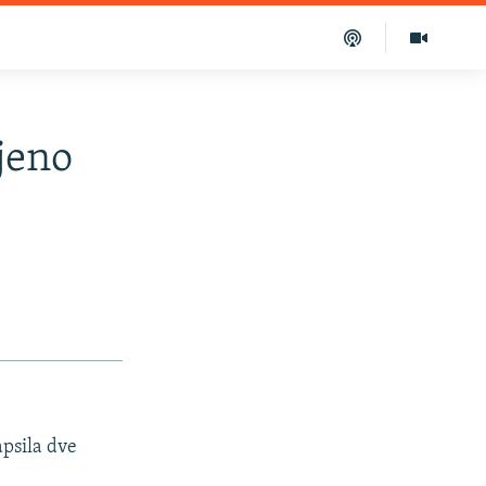
jeno
apsila dve