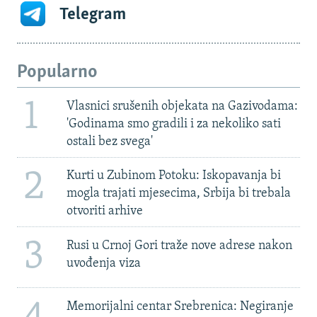
Telegram
Popularno
1
Vlasnici srušenih objekata na Gazivodama:
'Godinama smo gradili i za nekoliko sati
ostali bez svega'
2
Kurti u Zubinom Potoku: Iskopavanja bi
mogla trajati mjesecima, Srbija bi trebala
otvoriti arhive
3
Rusi u Crnoj Gori traže nove adrese nakon
uvođenja viza
Memorijalni centar Srebrenica: Negiranje