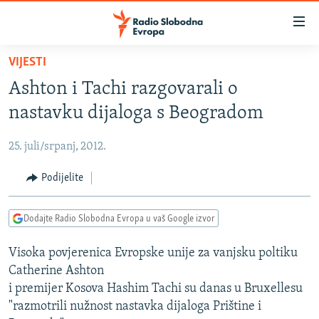
Dostupni
linkovi
Pređite
VIJESTI
na
VIJESTI
Ashton i Tachi razgovarali o
glavni
BOSNA I HERCEGOVINA
sadržaj
nastavku dijaloga s Beogradom
SRBIJA
Pređite
na
25. juli/srpanj, 2012.
KOSOVO
glavnu
CRNA GORA
Podijelite
navigaciju
Pređite
VIZUELNO
na
Dodajte Radio Slobodna Evropa u vaš Google izvor
PODCASTI
VIDEO
pretragu
Visoka povjerenica Evropske unije za vanjsku poltiku
RAT U UKRAJINI
FOTOGALERIJE
Catherine Ashton
KINA NA BALKANU
INFOGRAFIKE
i premijer Kosova Hashim Tachi su danas u Bruxellesu
"razmotrili nužnost nastavka dijaloga Prištine i
RSE PRIČE IZ SVIJETA