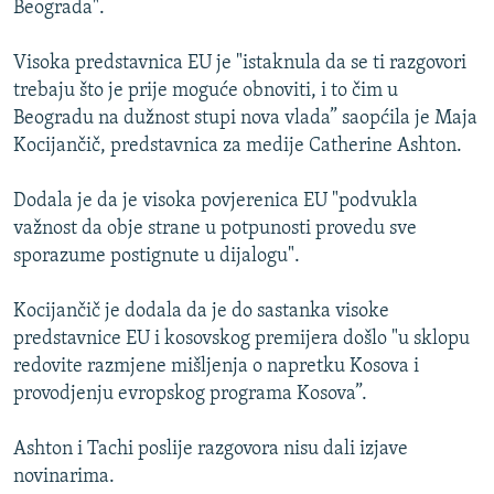
Beograda".
ISPRIČAJ MI
DNEVNO@RSE
Visoka predstavnica EU je "istaknula da se ti razgovori
trebaju što je prije moguće obnoviti, i to čim u
SPECIJALI RSE
Beogradu na dužnost stupi nova vlada” saopćila je Maja
VIŠE OD NASLOVA
Kocijančič, predstavnica za medije Catherine Ashton.
PRATITE NAS
GENOCID U SREBRENICI
Dodala je da je visoka povjerenica EU "podvukla
POPLAVE I KLIZIŠTA U BIH 2024.
važnost da obje strane u potpunosti provedu sve
sporazume postignute u dijalogu".
TV LIBERTY
Sve RFE/RL stranice
POST SCRIPTUM
Kocijančič je dodala da je do sastanka visoke
predstavnice EU i kosovskog premijera došlo "u sklopu
MOJA EVROPA
redovite razmjene mišljenja o napretku Kosova i
TRI DECENIJE OD RATA U BIH
provodjenju evropskog programa Kosova”.
SVE KARTE DEJTONA
Ashton i Tachi poslije razgovora nisu dali izjave
NASTANAK I RASPAD JUGOSLAVIJE
novinarima.