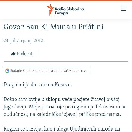
Dostupni
linkovi
Pređite
Govor Ban Ki Muna u Prištini
na
VIJESTI
glavni
24. juli/srpanj, 2012.
BOSNA I HERCEGOVINA
sadržaj
SRBIJA
Pređite
Podijelite
na
KOSOVO
glavnu
Dodajte Radio Slobodna Evropa u vaš Google izvor
CRNA GORA
navigaciju
Pređite
VIZUELNO
Drago mi je da sam na Kosovu.
na
PODCASTI
VIDEO
pretragu
Došao sam ovdje u sklopu veće posjete čitavoj bivšoj
RAT U UKRAJINI
FOTOGALERIJE
Jugoslaviji. Moje putovanje po regionu je fokusirano na
budućnost, na zajedničke izjave i prilike pred nama.
KINA NA BALKANU
INFOGRAFIKE
RSE PRIČE IZ SVIJETA
Region se razvija, kao i uloga Ujedinjenih naroda na