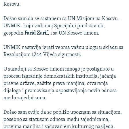
Kosovu.
ISPRIČAJ MI
DNEVNO@RSE
Došao sam da se sastanem sa UN Misijom na Kosovu –
UNMIK- koju vodi moj Specijalni predstavnik,
SPECIJALI RSE
gospodin
Farid Zarif
, i sa UN Kosovo timom.
VIŠE OD NASLOVA
PRATITE NAS
GENOCID U SREBRENICI
UNMIK nastavlja igrati veoma važnu ulogu u skladu sa
Rezolucijom 1244 Vijeća sigurnosti.
POPLAVE I KLIZIŠTA U BIH 2024.
TV LIBERTY
Sve RFE/RL stranice
U suradnji sa Kosovo timom mnogo je postignuto u
procesu izgradnje demokratskih institucija, jačanja
POST SCRIPTUM
pravne države, zaštite prava manjina, otvaranja
MOJA EVROPA
dijaloga i promovisanja uspostavljanja novih odnosa
među zajednicama.
TRI DECENIJE OD RATA U BIH
SVE KARTE DEJTONA
Došao sam ovdje da se pobliže upoznam sa situacijom,
posebno sa statusom odnosa među zajednicama,
NASTANAK I RASPAD JUGOSLAVIJE
pravima manjina i sačuvanjem kulturnog nasljeđa.