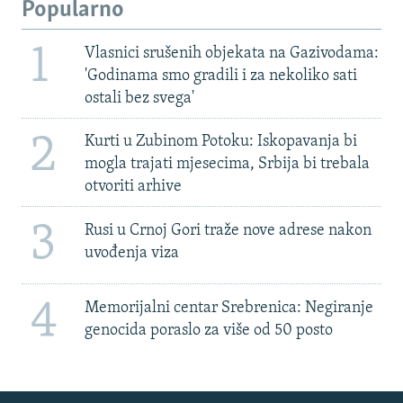
Popularno
1
Vlasnici srušenih objekata na Gazivodama:
'Godinama smo gradili i za nekoliko sati
ostali bez svega'
2
Kurti u Zubinom Potoku: Iskopavanja bi
mogla trajati mjesecima, Srbija bi trebala
otvoriti arhive
3
Rusi u Crnoj Gori traže nove adrese nakon
uvođenja viza
4
Memorijalni centar Srebrenica: Negiranje
genocida poraslo za više od 50 posto