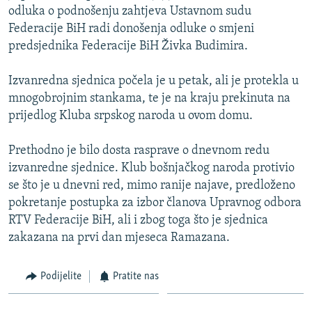
odluka o podnošenju zahtjeva Ustavnom sudu
ISPRIČAJ MI
Federacije BiH radi donošenja odluke o smjeni
DNEVNO@RSE
predsjednika Federacije BiH Živka Budimira.
SPECIJALI RSE
Izvanredna sjednica počela je u petak, ali je protekla u
VIŠE OD NASLOVA
mnogobrojnim stankama, te je na kraju prekinuta na
PRATITE NAS
GENOCID U SREBRENICI
prijedlog Kluba srpskog naroda u ovom domu.
POPLAVE I KLIZIŠTA U BIH 2024.
Prethodno je bilo dosta rasprave o dnevnom redu
TV LIBERTY
Sve RFE/RL stranice
izvanredne sjednice. Klub bošnjačkog naroda protivio
se što je u dnevni red, mimo ranije najave, predloženo
POST SCRIPTUM
pokretanje postupka za izbor članova Upravnog odbora
MOJA EVROPA
RTV Federacije BiH, ali i zbog toga što je sjednica
zakazana na prvi dan mjeseca Ramazana.
TRI DECENIJE OD RATA U BIH
SVE KARTE DEJTONA
Podijelite
Pratite nas
NASTANAK I RASPAD JUGOSLAVIJE