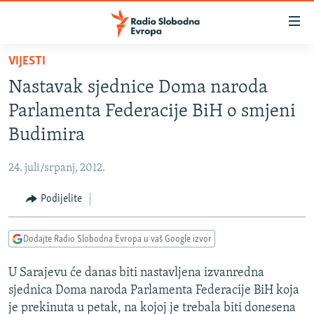
Dostupni
linkovi
Pređite
VIJESTI
na
VIJESTI
Nastavak sjednice Doma naroda
glavni
BOSNA I HERCEGOVINA
sadržaj
Parlamenta Federacije BiH o smjeni
SRBIJA
Pređite
Budimira
na
KOSOVO
glavnu
24. juli/srpanj, 2012.
CRNA GORA
navigaciju
Pređite
Podijelite
VIZUELNO
na
PODCASTI
VIDEO
pretragu
Dodajte Radio Slobodna Evropa u vaš Google izvor
RAT U UKRAJINI
FOTOGALERIJE
U Sarajevu će danas biti nastavljena izvanredna
KINA NA BALKANU
INFOGRAFIKE
sjednica Doma naroda Parlamenta Federacije BiH koja
RSE PRIČE IZ SVIJETA
je prekinuta u petak, na kojoj je trebala biti donesena