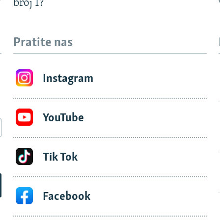
?
broj 1?
Pratite nas
Instagram
YouTube
Tik Tok
Facebook