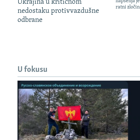
Ukrajina u kritičnom
hapšenja j
ratni zloči
nedostaku protivvazdušne
odbrane
U fokusu