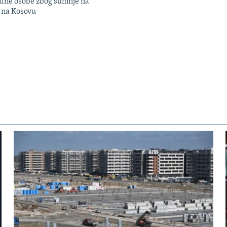
edne osobe zbog sumnje na
n na Kosovu