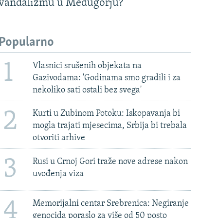
vandalizmu u Međugorju?
Popularno
1
Vlasnici srušenih objekata na
Gazivodama: 'Godinama smo gradili i za
nekoliko sati ostali bez svega'
2
Kurti u Zubinom Potoku: Iskopavanja bi
mogla trajati mjesecima, Srbija bi trebala
otvoriti arhive
3
Rusi u Crnoj Gori traže nove adrese nakon
uvođenja viza
4
Memorijalni centar Srebrenica: Negiranje
genocida poraslo za više od 50 posto