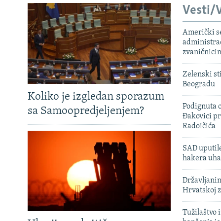
Vesti/V
Američki s
administra
zvaničnici
Zelenski st
Beogradu
Koliko je izgledan sporazum
Podignuta o
sa Samoopredjeljenjem?
Đakovici pr
Radoičića
SAD uputile
hakera uha
Državljanin
Hrvatskoj 
Tužilaštvo