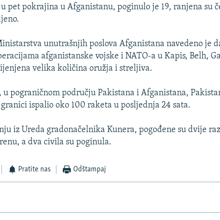
 pet pokrajina u Afganistanu, poginulo je 19, ranjena su če
ljeno.
inistarstva unutrašnjih poslova Afganistana navedeno je da
eracijama afganistanske vojske i NATO-a u Kapis, Belh, 
jenjena velika količina oružja i streljiva.
, u pograničnom području Pakistana i Afganistana, Pakista
granici ispalio oko 100 raketa u posljednja 24 sata.
ju iz Ureda gradonačelnika Kunera, pogođene su dvije raz
renu, a dva civila su poginula.
Pratite nas
Odštampaj