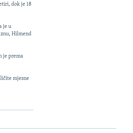
tiri, dok je 18
 je u
Gaznu, Hilmend
n je prema
ličite mjesne