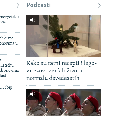
Podcasti
 energetsku
iona
': Život
onovima u
a
Kako su ratni recepti i lego-
lističku
vitezovi vraćali život u
 dronovima
last
normalu devedesetih
u Srbiji