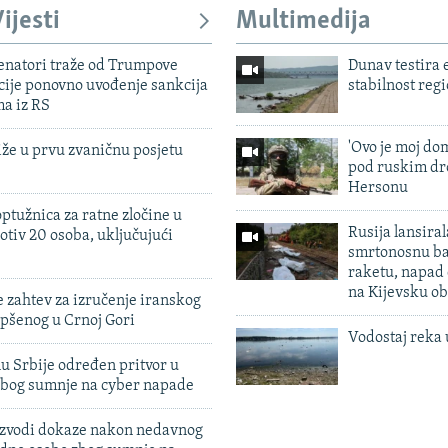
ijesti
Multimedija
enatori traže od Trumpove
Dunav testira
cije ponovno uvođenje sankcija
stabilnost reg
ma iz RS
'Ovo je moj dom
iže u prvu zvaničnu posjetu
pod ruskim dr
Hersonu
ptužnica za ratne zločine u
Rusija lansiral
otiv 20 osoba, uključujući
smrtonosnu ba
raketu, napad
na Kijevsku ob
 zahtev za izručenje iranskog
pšenog u Crnoj Gori
Vodostaj reka 
u Srbije određen pritvor u
zbog sumnje na cyber napade
 izvodi dokaze nakon nedavnog