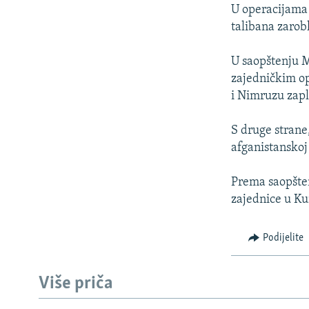
ISPRIČAJ MI
U operacijama u
DNEVNO@RSE
talibana zarob
SPECIJALI RSE
U saopštenju M
VIŠE OD NASLOVA
zajedničkim op
i Nimruzu zapli
GENOCID U SREBRENICI
POPLAVE I KLIZIŠTA U BIH 2024.
S druge strane
afganistanskoj 
TV LIBERTY
POST SCRIPTUM
Prema saopšten
zajednice u Ku
MOJA EVROPA
TRI DECENIJE OD RATA U BIH
Podijelite
SVE KARTE DEJTONA
NASTANAK I RASPAD JUGOSLAVIJE
Više priča