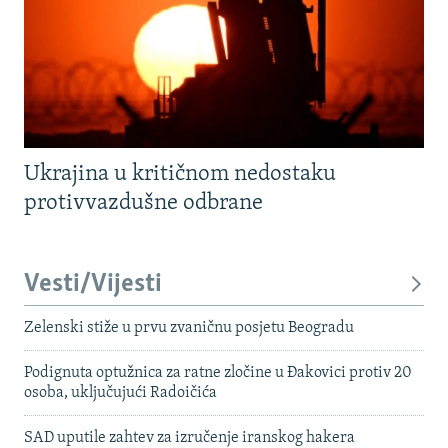
Ukrajina u kritičnom nedostaku
protivvazdušne odbrane
Vesti/Vijesti
Zelenski stiže u prvu zvaničnu posjetu Beogradu
Podignuta optužnica za ratne zločine u Đakovici protiv 20
osoba, uključujući Radoičića
SAD uputile zahtev za izručenje iranskog hakera