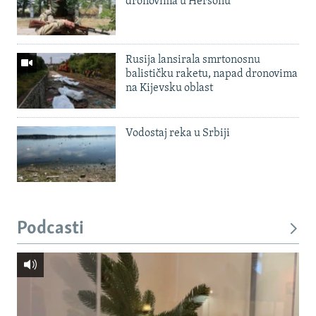
dronovima u Hersonu
Rusija lansirala smrtonosnu
balističku raketu, napad dronovima
na Kijevsku oblast
Vodostaj reka u Srbiji
Podcasti