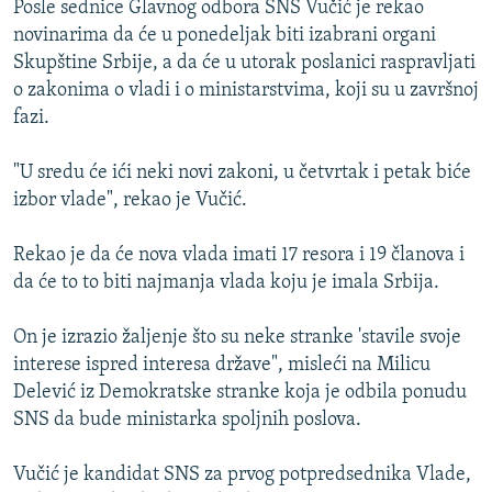
Posle sednice Glavnog odbora SNS Vučić je rekao
ISPRIČAJ MI
novinarima da će u ponedeljak biti izabrani organi
DNEVNO@RSE
Skupštine Srbije, a da će u utorak poslanici raspravljati
o zakonima o vladi i o ministarstvima, koji su u završnoj
SPECIJALI RSE
fazi.
VIŠE OD NASLOVA
PRATITE NAS
"U sredu će ići neki novi zakoni, u četvrtak i petak biće
GENOCID U SREBRENICI
izbor vlade", rekao je Vučić.
POPLAVE I KLIZIŠTA U BIH 2024.
Rekao je da će nova vlada imati 17 resora i 19 članova i
TV LIBERTY
Sve RFE/RL stranice
da će to to biti najmanja vlada koju je imala Srbija.
POST SCRIPTUM
On je izrazio žaljenje što su neke stranke 'stavile svoje
MOJA EVROPA
interese ispred interesa države", misleći na Milicu
TRI DECENIJE OD RATA U BIH
Delević iz Demokratske stranke koja je odbila ponudu
SVE KARTE DEJTONA
SNS da bude ministarka spoljnih poslova.
NASTANAK I RASPAD JUGOSLAVIJE
Vučić je kandidat SNS za prvog potpredsednika Vlade,