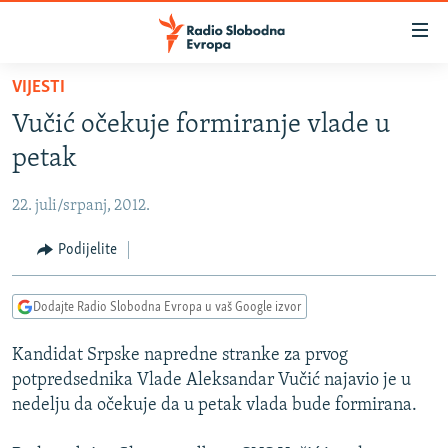
Dostupni
linkovi
Pređite
VIJESTI
na
VIJESTI
Vučić očekuje formiranje vlade u
glavni
BOSNA I HERCEGOVINA
sadržaj
petak
SRBIJA
Pređite
na
22. juli/srpanj, 2012.
KOSOVO
glavnu
CRNA GORA
Podijelite
navigaciju
Pređite
VIZUELNO
na
Dodajte Radio Slobodna Evropa u vaš Google izvor
PODCASTI
VIDEO
pretragu
Kandidat Srpske napredne stranke za prvog
RAT U UKRAJINI
FOTOGALERIJE
potpredsednika Vlade Aleksandar Vučić najavio je u
KINA NA BALKANU
INFOGRAFIKE
nedelju da očekuje da u petak vlada bude formirana.
RSE PRIČE IZ SVIJETA