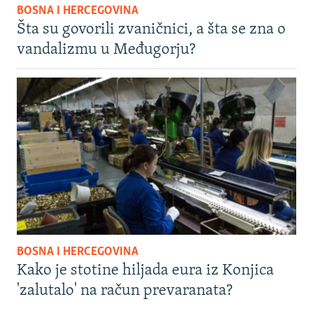
BOSNA I HERCEGOVINA
Šta su govorili zvaničnici, a šta se zna o
vandalizmu u Međugorju?
BOSNA I HERCEGOVINA
Kako je stotine hiljada eura iz Konjica
'zalutalo' na račun prevaranata?