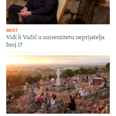
MOST
Vidi li Vučić u univerzitetu neprijatelja
broj 1?