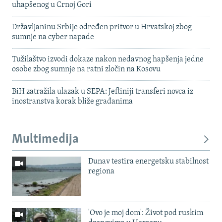
uhapšenog u Crnoj Gori
Državljaninu Srbije određen pritvor u Hrvatskoj zbog
sumnje na cyber napade
Tužilaštvo izvodi dokaze nakon nedavnog hapšenja jedne
osobe zbog sumnje na ratni zločin na Kosovu
BiH zatražila ulazak u SEPA: Jeftiniji transferi novca iz
inostranstva korak bliže građanima
Multimedija
Dunav testira energetsku stabilnost
regiona
'Ovo je moj dom': Život pod ruskim