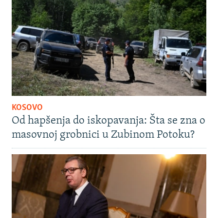
KOSOVO
Od hapšenja do iskopavanja: Šta se zna o
masovnoj grobnici u Zubinom Potoku?