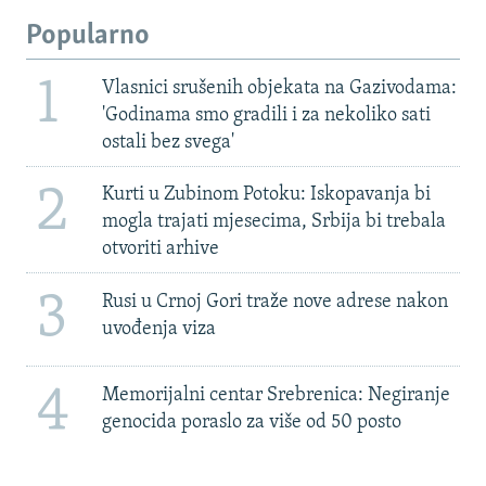
Popularno
1
Vlasnici srušenih objekata na Gazivodama:
'Godinama smo gradili i za nekoliko sati
ostali bez svega'
2
Kurti u Zubinom Potoku: Iskopavanja bi
mogla trajati mjesecima, Srbija bi trebala
otvoriti arhive
3
Rusi u Crnoj Gori traže nove adrese nakon
uvođenja viza
4
Memorijalni centar Srebrenica: Negiranje
genocida poraslo za više od 50 posto