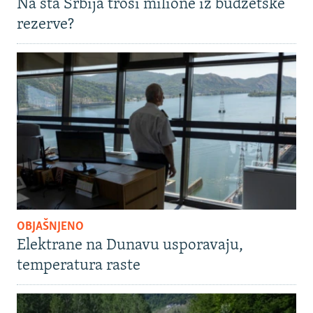
Na šta Srbija troši milione iz budžetske
rezerve?
OBJAŠNJENO
Elektrane na Dunavu usporavaju,
temperatura raste