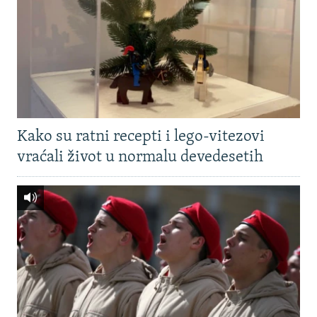
Kako su ratni recepti i lego-vitezovi
vraćali život u normalu devedesetih