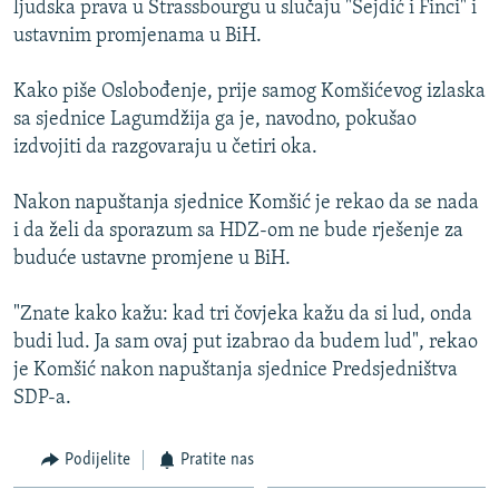
ljudska prava u Strassbourgu u slučaju "Sejdić i Finci" i
ISPRIČAJ MI
ustavnim promjenama u BiH.
DNEVNO@RSE
Kako piše Oslobođenje, prije samog Komšićevog izlaska
SPECIJALI RSE
sa sjednice Lagumdžija ga je, navodno, pokušao
VIŠE OD NASLOVA
izdvojiti da razgovaraju u četiri oka.
PRATITE NAS
GENOCID U SREBRENICI
Nakon napuštanja sjednice Komšić je rekao da se nada
POPLAVE I KLIZIŠTA U BIH 2024.
i da želi da sporazum sa HDZ-om ne bude rješenje za
buduće ustavne promjene u BiH.
TV LIBERTY
Sve RFE/RL stranice
POST SCRIPTUM
"Znate kako kažu: kad tri čovjeka kažu da si lud, onda
budi lud. Ja sam ovaj put izabrao da budem lud", rekao
MOJA EVROPA
je Komšić nakon napuštanja sjednice Predsjedništva
TRI DECENIJE OD RATA U BIH
SDP-a.
SVE KARTE DEJTONA
Podijelite
Pratite nas
NASTANAK I RASPAD JUGOSLAVIJE