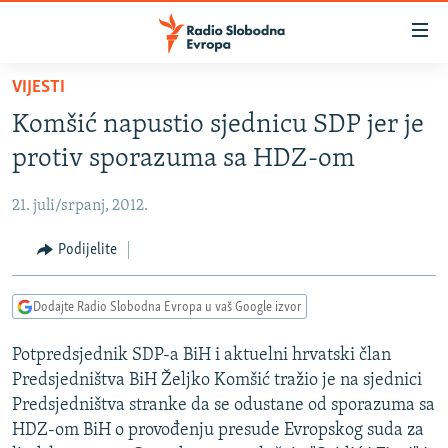
Dostupni
linkovi
Pređite
VIJESTI
na
VIJESTI
Komšić napustio sjednicu SDP jer je
glavni
BOSNA I HERCEGOVINA
sadržaj
protiv sporazuma sa HDZ-om
SRBIJA
Pređite
na
21. juli/srpanj, 2012.
KOSOVO
glavnu
CRNA GORA
Podijelite
navigaciju
Pređite
VIZUELNO
na
Dodajte Radio Slobodna Evropa u vaš Google izvor
PODCASTI
VIDEO
pretragu
Potpredsjednik SDP-a BiH i aktuelni hrvatski član
RAT U UKRAJINI
FOTOGALERIJE
Predsjedništva BiH Željko Komšić tražio je na sjednici
KINA NA BALKANU
INFOGRAFIKE
Predsjedništva stranke da se odustane od sporazuma sa
HDZ-om BiH o provođenju presude Evropskog suda za
RSE PRIČE IZ SVIJETA