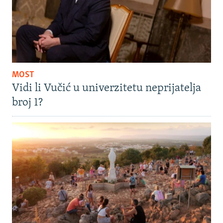
MOST
Vidi li Vučić u univerzitetu neprijatelja
broj 1?