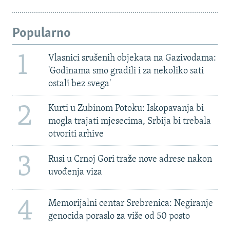
Popularno
1
Vlasnici srušenih objekata na Gazivodama:
'Godinama smo gradili i za nekoliko sati
ostali bez svega'
2
Kurti u Zubinom Potoku: Iskopavanja bi
mogla trajati mjesecima, Srbija bi trebala
otvoriti arhive
3
Rusi u Crnoj Gori traže nove adrese nakon
uvođenja viza
4
Memorijalni centar Srebrenica: Negiranje
genocida poraslo za više od 50 posto