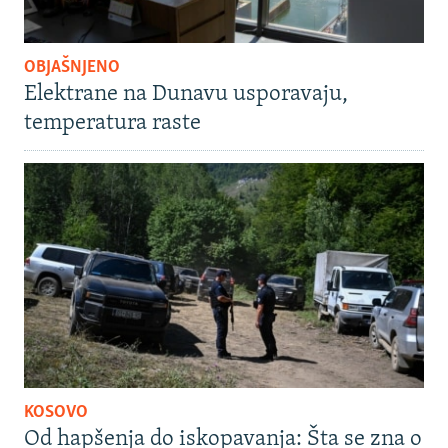
OBJAŠNJENO
Elektrane na Dunavu usporavaju,
temperatura raste
KOSOVO
Od hapšenja do iskopavanja: Šta se zna o