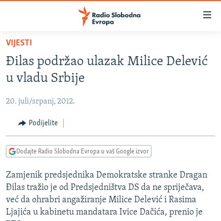
Dostupni
linkovi
Pređite
VIJESTI
na
VIJESTI
Đilas podržao ulazak Milice Delević
glavni
BOSNA I HERCEGOVINA
sadržaj
u vladu Srbije
SRBIJA
Pređite
na
20. juli/srpanj, 2012.
KOSOVO
glavnu
CRNA GORA
Podijelite
navigaciju
Pređite
VIZUELNO
na
Dodajte Radio Slobodna Evropa u vaš Google izvor
PODCASTI
VIDEO
pretragu
Zamjenik predsjednika Demokratske stranke Dragan
RAT U UKRAJINI
FOTOGALERIJE
Đilas tražio je od Predsjedništva DS da ne spriječava,
KINA NA BALKANU
INFOGRAFIKE
već da ohrabri angažiranje Milice Delević i Rasima
Ljajića u kabinetu mandatara Ivice Dačića, prenio je
RSE PRIČE IZ SVIJETA