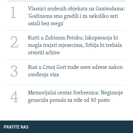
1
Vlasnici srušenih objekata na Gazivodama:
'Godinama smo gradili i za nekoliko sati
ostali bez svega'
2
Kurti u Zubinom Potoku: Iskopavanja bi
mogla trajati mjesecima, Srbija bi trebala
otvoriti arhive
3
Rusi u Crnoj Gori traže nove adrese nakon
uvođenja viza
4
Memorijalni centar Srebrenica: Negiranje
genocida poraslo za više od 50 posto
PRATITE NAS