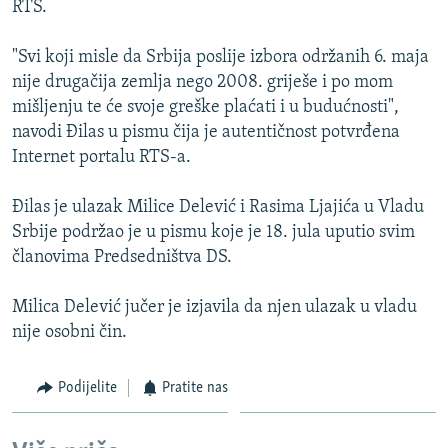
RTS.
ISPRIČAJ MI
DNEVNO@RSE
"Svi koji misle da Srbija poslije izbora održanih 6. maja
nije drugačija zemlja nego 2008. griješe i po mom
SPECIJALI RSE
mišljenju te će svoje greške plaćati i u budućnosti",
VIŠE OD NASLOVA
navodi Đilas u pismu čija je autentičnost potvrđena
PRATITE NAS
Internet portalu RTS-a.
GENOCID U SREBRENICI
POPLAVE I KLIZIŠTA U BIH 2024.
Đilas je ulazak Milice Delević i Rasima Ljajića u Vladu
Srbije podržao je u pismu koje je 18. jula uputio svim
TV LIBERTY
Sve RFE/RL stranice
članovima Predsedništva DS.
POST SCRIPTUM
Milica Delević jučer je izjavila da njen ulazak u vladu
MOJA EVROPA
nije osobni čin.
TRI DECENIJE OD RATA U BIH
SVE KARTE DEJTONA
Podijelite
Pratite nas
NASTANAK I RASPAD JUGOSLAVIJE