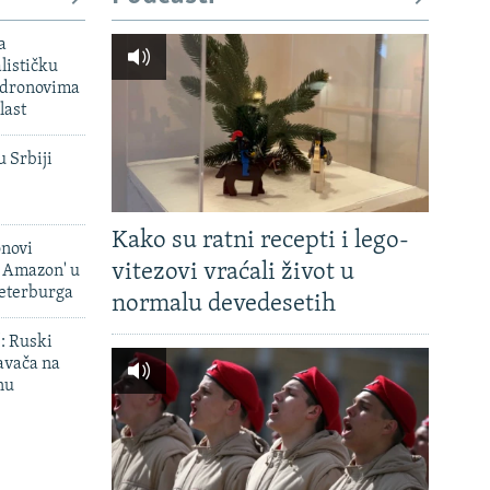
a
lističku
 dronovima
last
u Srbiji
Kako su ratni recepti i lego-
onovi
vitezovi vraćali život u
i Amazon' u
Peterburga
normalu devedesetih
': Ruski
avača na
nu