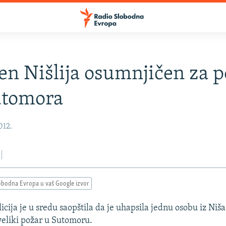
n Nišlija osumnjičen za p
utomora
012.
obodna Evropa u vaš Google izvor
icija je u sredu saopštila da je uhapsila jednu osobu iz Ni
 veliki požar u Sutomoru.