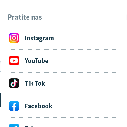
Pratite nas
Instagram
YouTube
Tik Tok
Facebook