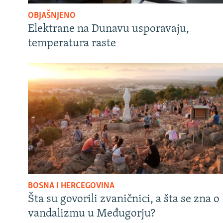
OBJAŠNJENO
Elektrane na Dunavu usporavaju,
temperatura raste
BOSNA I HERCEGOVINA
Šta su govorili zvaničnici, a šta se zna o
vandalizmu u Međugorju?