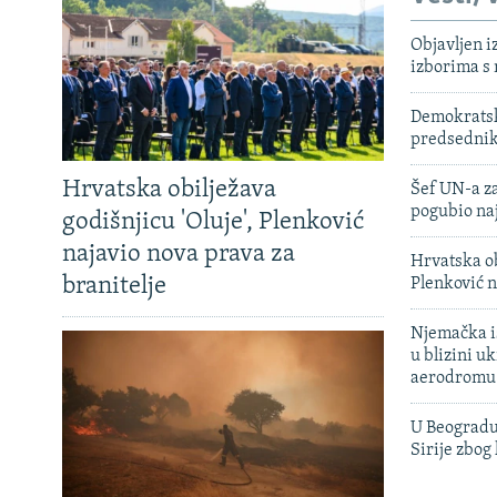
Objavljen i
izborima s
Demokratski
predsedni
Hrvatska obilježava
Šef UN-a za
pogubio na
godišnjicu 'Oluje', Plenković
najavio nova prava za
Hrvatska ob
branitelje
Plenković n
Njemačka is
u blizini u
aerodromu
U Beogradu
Sirije zbog