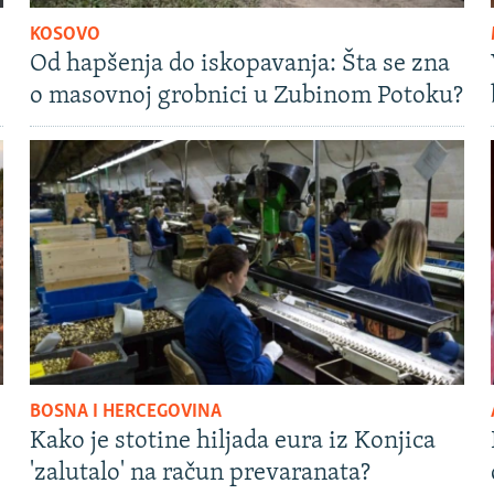
KOSOVO
Od hapšenja do iskopavanja: Šta se zna
o masovnoj grobnici u Zubinom Potoku?
BOSNA I HERCEGOVINA
Kako je stotine hiljada eura iz Konjica
'zalutalo' na račun prevaranata?