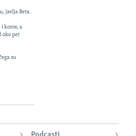
, javlja Beta.
i korov, a
d oko pet
 čega su
Podcasti