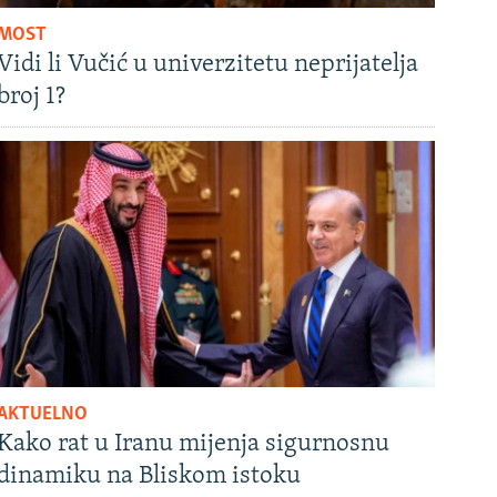
MOST
Vidi li Vučić u univerzitetu neprijatelja
broj 1?
AKTUELNO
Kako rat u Iranu mijenja sigurnosnu
dinamiku na Bliskom istoku