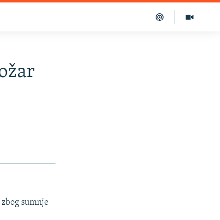
ožar
ša zbog sumnje