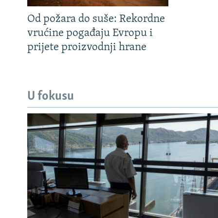
Od požara do suše: Rekordne
vrućine pogađaju Evropu i
prijete proizvodnji hrane
U fokusu