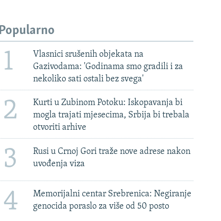
Popularno
1
Vlasnici srušenih objekata na
Gazivodama: 'Godinama smo gradili i za
nekoliko sati ostali bez svega'
2
Kurti u Zubinom Potoku: Iskopavanja bi
mogla trajati mjesecima, Srbija bi trebala
otvoriti arhive
3
Rusi u Crnoj Gori traže nove adrese nakon
uvođenja viza
4
Memorijalni centar Srebrenica: Negiranje
genocida poraslo za više od 50 posto