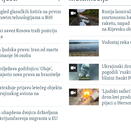
zgled glasačkih listića na prvim
Rusija lansiral
 novim tehnologijama u BiH
smrtonosnu ba
raketu, napad
na Kijevsku ob
 savez Kosova traži poziciju
ka
Vodostaj reka 
 ljudska prava: Iran od marta
jmanje 56 osoba
Ukrajinski dr
ilježava godišnjicu 'Oluje',
pogodili 'rusk
ajavio nova prava za branitelje
blizini Sankt 
tražuje prijavu letećeg objekta
'Ljudski safari
krajinskog aviona na
dron lovi prod
pijaci u Herso
 uhapšena dvojica državljana
 krijumčarenja migranta u EU