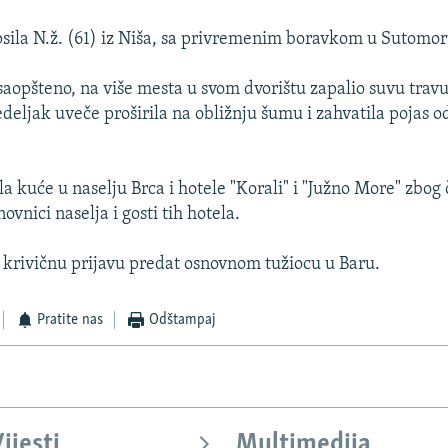
apsila N.ž. (61) iz Niša, sa privremenim boravkom u Sutomoru
saopšteno, na više mesta u svom dvorištu zapalio suvu travu 
edeljak uveče proširila na obližnju šumu i zahvatila pojas o
la kuće u naselju Brca i hotele "Korali" i "Južno More" zbog
ovnici naselja i gosti tih hotela.
 krivičnu prijavu predat osnovnom tužiocu u Baru.
Pratite nas
Odštampaj
ijesti
Multimedija