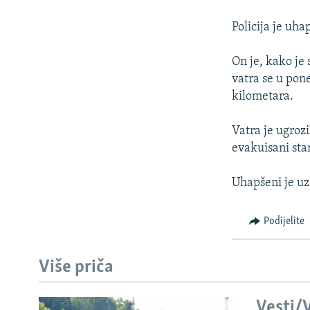
ISPRIČAJ MI
DNEVNO@RSE
Policija je uh
SPECIJALI RSE
On je, kako je 
VIŠE OD NASLOVA
vatra se u pon
kilometara.
GENOCID U SREBRENICI
POPLAVE I KLIZIŠTA U BIH 2024.
Vatra je ugrozi
evakuisani stan
TV LIBERTY
POST SCRIPTUM
Uhapšeni je uz
MOJA EVROPA
Podijelite
TRI DECENIJE OD RATA U BIH
SVE KARTE DEJTONA
Više priča
NASTANAK I RASPAD JUGOSLAVIJE
Vesti/V