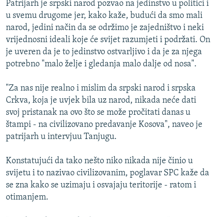
Patrijarh je srpski narod pozvao na jedinstvo u politici i
ISPRIČAJ MI
u svemu drugome jer, kako kaže, budući da smo mali
DNEVNO@RSE
narod, jedini način da se održimo je zajedništvo i neki
vrijednosni ideali koje će svijet razumjeti i podržati. On
SPECIJALI RSE
je uveren da je to jedinstvo ostvarljivo i da je za njega
VIŠE OD NASLOVA
potrebno "malo želje i gledanja malo dalje od nosa".
PRATITE NAS
GENOCID U SREBRENICI
"Za nas nije realno i mislim da srpski narod i srpska
POPLAVE I KLIZIŠTA U BIH 2024.
Crkva, koja je uvjek bila uz narod, nikada neće dati
svoj pristanak na ovo što se može pročitati danas u
TV LIBERTY
Sve RFE/RL stranice
štampi - na civilizovano predavanje Kosova", naveo je
POST SCRIPTUM
patrijarh u intervjuu Tanjugu.
MOJA EVROPA
Konstatujući da tako nešto niko nikada nije činio u
TRI DECENIJE OD RATA U BIH
svijetu i to nazivao civilizovanim, poglavar SPC kaže da
SVE KARTE DEJTONA
se zna kako se uzimaju i osvajaju teritorije - ratom i
otimanjem.
NASTANAK I RASPAD JUGOSLAVIJE