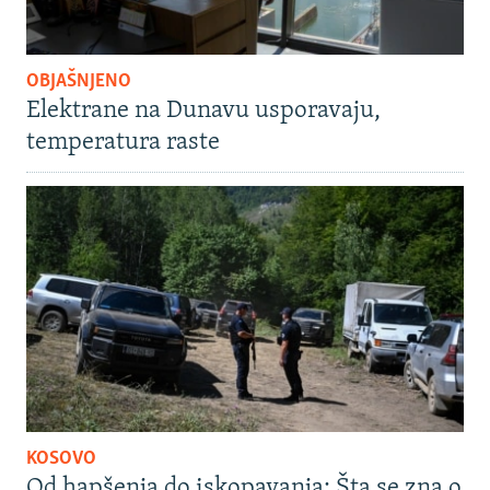
OBJAŠNJENO
Elektrane na Dunavu usporavaju,
temperatura raste
KOSOVO
Od hapšenja do iskopavanja: Šta se zna o