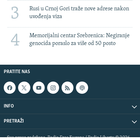
3
Rusi u Crnoj Gori traže nove adrese nakon
uvođenja viza
4
Memorijalni centar Srebrenica: Negiranje
genocida poraslo za više od 50 posto
PRATITE NAS
INFO
PRETRAŽI
Sva prava zadržana. Radio Free Europe / Radio Liberty © 2026