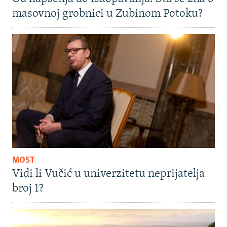
masovnoj grobnici u Zubinom Potoku?
MOST
Vidi li Vučić u univerzitetu neprijatelja
broj 1?