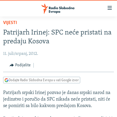
Dostupni
linkovi
Pređite
VIJESTI
na
VIJESTI
Patrijarh Irinej: SPC neće pristati na
glavni
BOSNA I HERCEGOVINA
sadržaj
predaju Kosova
SRBIJA
Pređite
na
11. juli/srpanj, 2012.
KOSOVO
glavnu
CRNA GORA
Podijelite
navigaciju
Pređite
VIZUELNO
na
Dodajte Radio Slobodna Evropa u vaš Google izvor
PODCASTI
VIDEO
pretragu
Patrijarh srpski Irinej pozvao je danas srpski narod na
RAT U UKRAJINI
FOTOGALERIJE
jedinstvo i poručio da SPC nikada neće pristati, niti će
KINA NA BALKANU
INFOGRAFIKE
se pomiriti sa bilo kakvom predajom Kosova.
RSE PRIČE IZ SVIJETA