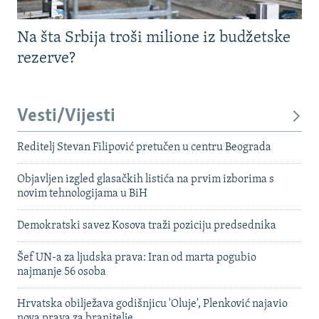
Na šta Srbija troši milione iz budžetske
rezerve?
Vesti/Vijesti
Reditelj Stevan Filipović pretučen u centru Beograda
Objavljen izgled glasačkih listića na prvim izborima s
novim tehnologijama u BiH
Demokratski savez Kosova traži poziciju predsednika
Šef UN-a za ljudska prava: Iran od marta pogubio
najmanje 56 osoba
Hrvatska obilježava godišnjicu 'Oluje', Plenković najavio
nova prava za branitelje