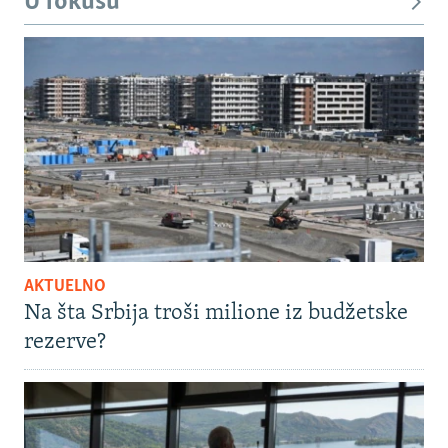
U fokusu
AKTUELNO
Na šta Srbija troši milione iz budžetske
rezerve?