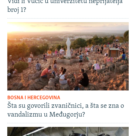
Vidi li Vučić u univerzitetu neprijatelja
broj 1?
BOSNA I HERCEGOVINA
Šta su govorili zvaničnici, a šta se zna o
vandalizmu u Međugorju?