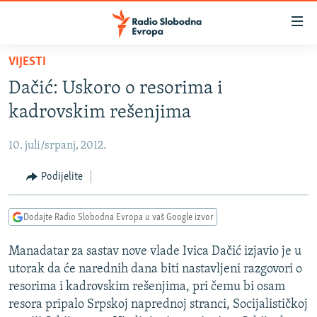
Dostupni
linkovi
Pređite
VIJESTI
na
VIJESTI
Dačić: Uskoro o resorima i
glavni
BOSNA I HERCEGOVINA
sadržaj
kadrovskim rešenjima
SRBIJA
Pređite
na
10. juli/srpanj, 2012.
KOSOVO
glavnu
CRNA GORA
Podijelite
navigaciju
Pređite
VIZUELNO
na
Dodajte Radio Slobodna Evropa u vaš Google izvor
PODCASTI
VIDEO
pretragu
Manadatar za sastav nove vlade Ivica Dačić izjavio je u
RAT U UKRAJINI
FOTOGALERIJE
utorak da će narednih dana biti nastavljeni razgovori o
KINA NA BALKANU
INFOGRAFIKE
resorima i kadrovskim rešenjima, pri čemu bi osam
resora pripalo Srpskoj naprednoj stranci, Socijalističkoj
RSE PRIČE IZ SVIJETA