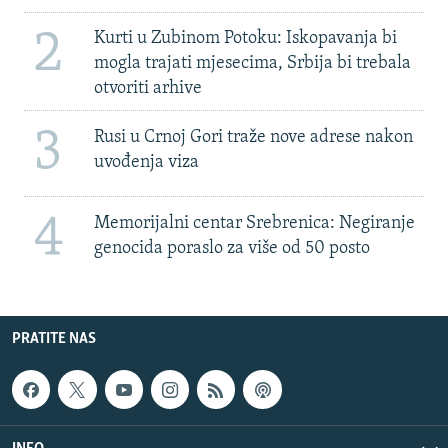
2
Kurti u Zubinom Potoku: Iskopavanja bi
mogla trajati mjesecima, Srbija bi trebala
otvoriti arhive
3
Rusi u Crnoj Gori traže nove adrese nakon
uvođenja viza
4
Memorijalni centar Srebrenica: Negiranje
genocida poraslo za više od 50 posto
PRATITE NAS