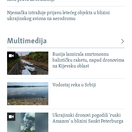
Njemačka istražuje prijavu letećeg objekta u blizini
ukrajinskog aviona na aerodromu
Multimedija
Rusija lansirala smrtonosnu
balističku raketu, napad dronovima
na Kijevsku oblast
Vodostaj reka u Srbiji
Ukrajinski dronovi pogodili 'ruski
Amazon' u blizini Sankt Peterburga