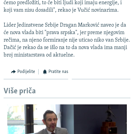
ćemo predložiti, to će biti ljudi koji imaju energije, i
koji vam nisu dosadili", rekao je Vučić novinarima.
Lider Jedinstvene Srbije Dragan Marković naveo je da
će nova vlada biti "prava srpska", jer preme njegovim
rečima, na njeno formiranje nije uticao niko van Srbije.
Dačić je rekao da se išlo na to da nova vlada ima manji
broj ministarstava od aktuelne.
Podijelite
Pratite nas
Više priča