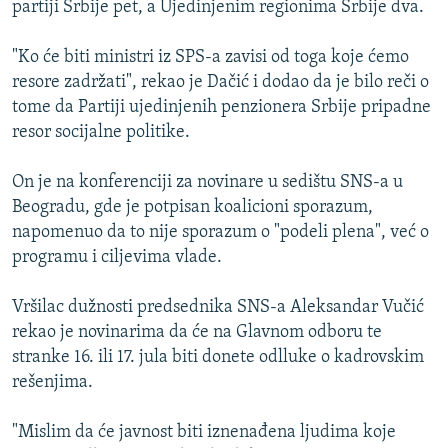
partiji Srbije pet, a Ujedinjenim regionima Srbije dva.
ISPRIČAJ MI
DNEVNO@RSE
"Ko će biti ministri iz SPS-a zavisi od toga koje ćemo
resore zadržati", rekao je Dačić i dodao da je bilo reči o
SPECIJALI RSE
tome da Partiji ujedinjenih penzionera Srbije pripadne
VIŠE OD NASLOVA
resor socijalne politike.
PRATITE NAS
GENOCID U SREBRENICI
On je na konferenciji za novinare u sedištu SNS-a u
POPLAVE I KLIZIŠTA U BIH 2024.
Beogradu, gde je potpisan koalicioni sporazum,
napomenuo da to nije sporazum o "podeli plena", već o
TV LIBERTY
Sve RFE/RL stranice
programu i ciljevima vlade.
POST SCRIPTUM
Vršilac dužnosti predsednika SNS-a Aleksandar Vučić
MOJA EVROPA
rekao je novinarima da će na Glavnom odboru te
TRI DECENIJE OD RATA U BIH
stranke 16. ili 17. jula biti donete odlluke o kadrovskim
SVE KARTE DEJTONA
rešenjima.
NASTANAK I RASPAD JUGOSLAVIJE
"Mislim da će javnost biti iznenađena ljudima koje