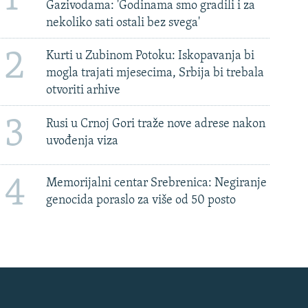
Gazivodama: 'Godinama smo gradili i za
nekoliko sati ostali bez svega'
2
Kurti u Zubinom Potoku: Iskopavanja bi
mogla trajati mjesecima, Srbija bi trebala
otvoriti arhive
3
Rusi u Crnoj Gori traže nove adrese nakon
uvođenja viza
4
Memorijalni centar Srebrenica: Negiranje
genocida poraslo za više od 50 posto