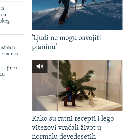
mci
 na
uskog
'Ljudi ne mogu osvojiti
planinu'
ustati u
je mantra'
krajine u
adu
Kako su ratni recepti i lego-
vitezovi vraćali život u
normalu devedesetih