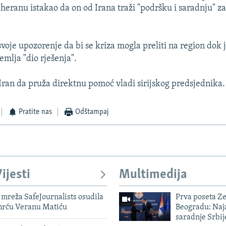
heranu istakao da on od Irana traži "podršku i saradnju" za
svoje upozorenje da bi se kriza mogla preliti na region dok 
emlja "dio rješenja".
ran da pruža direktnu pomoć vladi sirijskog predsjednika.
Pratite nas
Odštampaj
ijesti
Multimedija
mreža SafeJournalists osudila
Prva poseta Z
smrću Veranu Matiću
Beogradu: Naja
saradnje Srbij