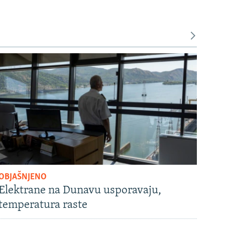
OBJAŠNJENO
Elektrane na Dunavu usporavaju,
temperatura raste