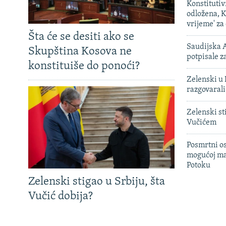
Konstituti
odložena, K
vrijeme' za
Šta će se desiti ako se
Saudijska A
Skupština Kosova ne
potpisale 
konstituiše do ponoći?
Zelenski u 
razgovarali
Zelenski st
Vučićem
Posmrtni os
mogućoj ma
Potoku
Zelenski stigao u Srbiju, šta
Vučić dobija?