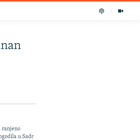
Anan
a ranjeno
 dogodila u Sadr