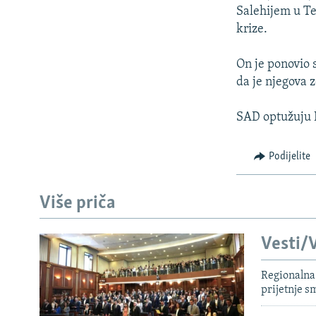
Salehijem u Te
krize.
On je ponovio 
da je njegova z
SAD optužuju I
Podijelite
Više priča
Vesti/V
Regionalna 
prijetnje 