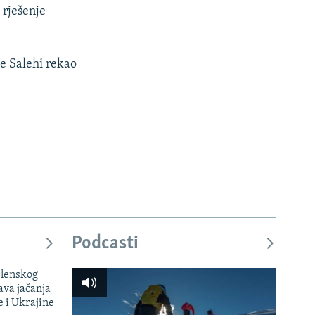
 rješenje
je Salehi rekao
Podcasti
elenskog
va jačanja
e i Ukrajine