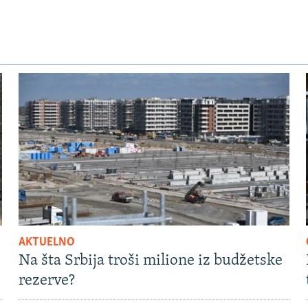
AKTUELNO
Na šta Srbija troši milione iz budžetske
rezerve?