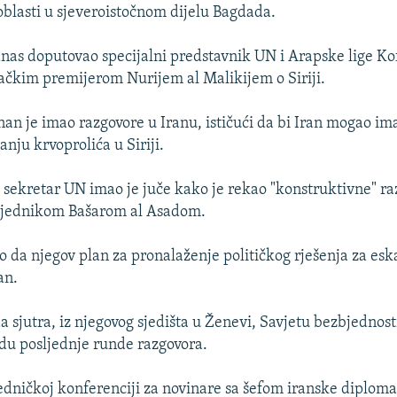
j oblasti u sjeveroistočnom dijelu Bagdada.
nas doputovao specijalni predstavnik UN i Arapske lige Ko
račkim premijerom Nurijem al Malikijem o Siriji.
nan je imao razgovore u Iranu, ističući da bi Iran mogao ima
nju krvoprolića u Siriji.
i sekretar UN imao je juče kako je rekao "konstruktivne" ra
dsjednikom Bašarom al Asadom.
 da njegov plan za pronalaženje političkog rješenja za eska
an.
da sjutra, iz njegovog sjedišta u Ženevi, Savjetu bezbjedno
hodu posljednje runde razgovora.
edničkoj konferenciji za novinare sa šefom iranske diploma