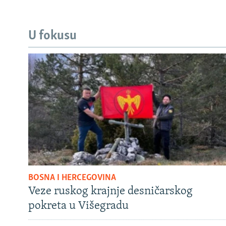
U fokusu
BOSNA I HERCEGOVINA
Veze ruskog krajnje desničarskog
pokreta u Višegradu