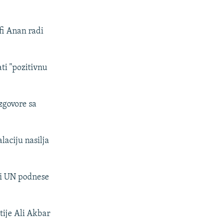
fi Anan radi
ti "pozitivnu
zgovore sa
laciju nasilja
sti UN podnese
tije Ali Akbar