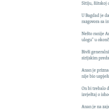
ISPRIČAJ MI
Sitiju, šiitsko
DNEVNO@RSE
U Bagdad je da
SPECIJALI RSE
razgovora sa i
VIŠE OD NASLOVA
Nešto ranije A
GENOCID U SREBRENICI
ulogu" u okonča
POPLAVE I KLIZIŠTA U BIH 2024.
Bivši generaln
TV LIBERTY
sirijskim pre
POST SCRIPTUM
Anan je priznao
MOJA EVROPA
nije bio uspješ
TRI DECENIJE OD RATA U BIH
SVE KARTE DEJTONA
On bi trebalo 
izvještaj o is
NASTANAK I RASPAD JUGOSLAVIJE
Anan je na zaj