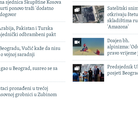
vna sjednica Skupštine Kosova
urti ponovo traži 'dodatno
Satelitski sni
 dogovor
otkrivaju štetu
skladištima r
'Amazona'
rabija, Pakistan i Turska
zajednički odbrambeni pakt
Doajen bh.
alpinizma: 'Od
Beogradu, Vučić kaže da nisu
pravo vrijeme 
 o vojnoj saradnji
Predsjednik U
igao u Beograd, susreo se sa
posjeti Beogr
taci pronađeni u trećoj
sovnoj grobnici u Zubinom