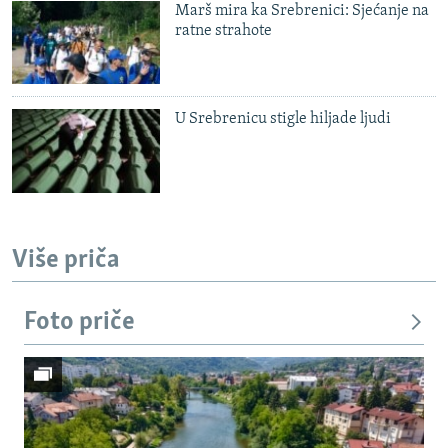
Marš mira ka Srebrenici: Sjećanje na
ratne strahote
U Srebrenicu stigle hiljade ljudi
Više priča
Foto priče