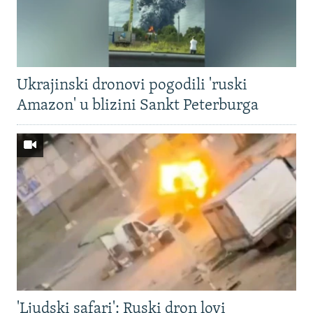
Ukrajinski dronovi pogodili 'ruski
Amazon' u blizini Sankt Peterburga
'Ljudski safari': Ruski dron lovi