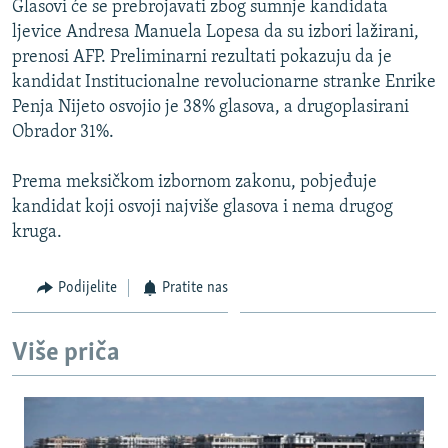
Glasovi će se prebrojavati zbog sumnje kandidata
ISPRIČAJ MI
ljevice Andresa Manuela Lopesa da su izbori lažirani,
DNEVNO@RSE
prenosi AFP. Preliminarni rezultati pokazuju da je
kandidat Institucionalne revolucionarne stranke Enrike
SPECIJALI RSE
Penja Nijeto osvojio je 38% glasova, a drugoplasirani
VIŠE OD NASLOVA
Obrador 31%.
PRATITE NAS
GENOCID U SREBRENICI
Prema meksičkom izbornom zakonu, pobjeđuje
POPLAVE I KLIZIŠTA U BIH 2024.
kandidat koji osvoji najviše glasova i nema drugog
kruga.
TV LIBERTY
Sve RFE/RL stranice
POST SCRIPTUM
Podijelite
Pratite nas
MOJA EVROPA
TRI DECENIJE OD RATA U BIH
Više priča
SVE KARTE DEJTONA
NASTANAK I RASPAD JUGOSLAVIJE