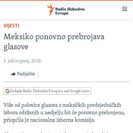
Dostupni
linkovi
Pređite
VIJESTI
na
VIJESTI
Meksiko ponovno prebrojava
glavni
BOSNA I HERCEGOVINA
sadržaj
glasove
SRBIJA
Pređite
na
5. juli/srpanj, 2012.
KOSOVO
glavnu
CRNA GORA
Podijelite
navigaciju
Pređite
VIZUELNO
na
Dodajte Radio Slobodna Evropa u vaš Google izvor
PODCASTI
VIDEO
pretragu
Više od polovice glasova s meksičkih predsjedničkih
RAT U UKRAJINI
FOTOGALERIJE
izbora održanih u nedjelju bit će ponovno prebrojeno,
KINA NA BALKANU
INFOGRAFIKE
priopćila je nacionalna izborna komisija.
RSE PRIČE IZ SVIJETA