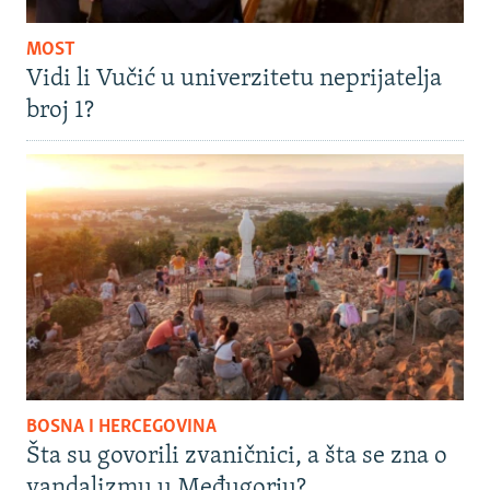
MOST
Vidi li Vučić u univerzitetu neprijatelja
broj 1?
BOSNA I HERCEGOVINA
Šta su govorili zvaničnici, a šta se zna o
vandalizmu u Međugorju?