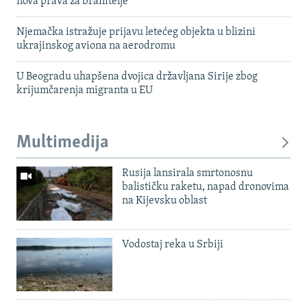
nova prava za branitelje
Njemačka istražuje prijavu letećeg objekta u blizini
ukrajinskog aviona na aerodromu
U Beogradu uhapšena dvojica državljana Sirije zbog
krijumčarenja migranta u EU
Multimedija
Rusija lansirala smrtonosnu
balističku raketu, napad dronovima
na Kijevsku oblast
Vodostaj reka u Srbiji