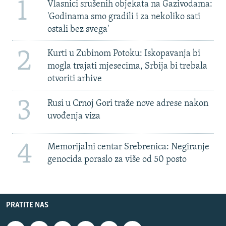
1
Vlasnici srušenih objekata na Gazivodama:
'Godinama smo gradili i za nekoliko sati
ostali bez svega'
2
Kurti u Zubinom Potoku: Iskopavanja bi
mogla trajati mjesecima, Srbija bi trebala
otvoriti arhive
3
Rusi u Crnoj Gori traže nove adrese nakon
uvođenja viza
4
Memorijalni centar Srebrenica: Negiranje
genocida poraslo za više od 50 posto
PRATITE NAS