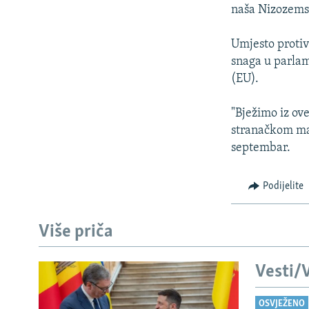
ISPRIČAJ MI
naša Nizozems
DNEVNO@RSE
Umjesto protiv
SPECIJALI RSE
snaga u parlam
VIŠE OD NASLOVA
(EU).
GENOCID U SREBRENICI
"Bježimo iz ov
POPLAVE I KLIZIŠTA U BIH 2024.
stranačkom man
septembar.
TV LIBERTY
POST SCRIPTUM
Podijelite
MOJA EVROPA
TRI DECENIJE OD RATA U BIH
Više priča
SVE KARTE DEJTONA
Vesti/V
NASTANAK I RASPAD JUGOSLAVIJE
OSVJEŽENO