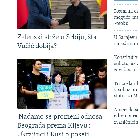
Posmrtni os
mogućoj ma
Potoku
Zelenski stiže u Srbiju, šta
U Sarajevu 
naroda u in
Vučić dobija?
Konstitutiv
subotu, ust
završava u
Tri poslani
visokog pr
status za M
Američki s
'Nadamo se promeni odnosa
administra
zvaničnici
Beograda prema Kijevu':
Ukrajinci i Rusi o poseti