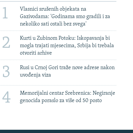
1
Vlasnici srušenih objekata na
Gazivodama: 'Godinama smo gradili i za
nekoliko sati ostali bez svega'
2
Kurti u Zubinom Potoku: Iskopavanja bi
mogla trajati mjesecima, Srbija bi trebala
otvoriti arhive
3
Rusi u Crnoj Gori traže nove adrese nakon
uvođenja viza
4
Memorijalni centar Srebrenica: Negiranje
genocida poraslo za više od 50 posto