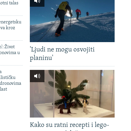
otni talas
 energetsku
ava kroz
': Život
'Ljudi ne mogu osvojiti
onovima u
planinu'
a
lističku
 dronovima
last
Kako su ratni recepti i lego-