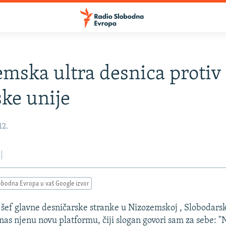
mska ultra desnica protiv
ke unije
12.
obodna Evropa u vaš Google izvor
 šef glavne desničarske stranke u Nizozemskoj , Slobodarsk
as njenu novu platformu, čiji slogan govori sam za sebe: "N