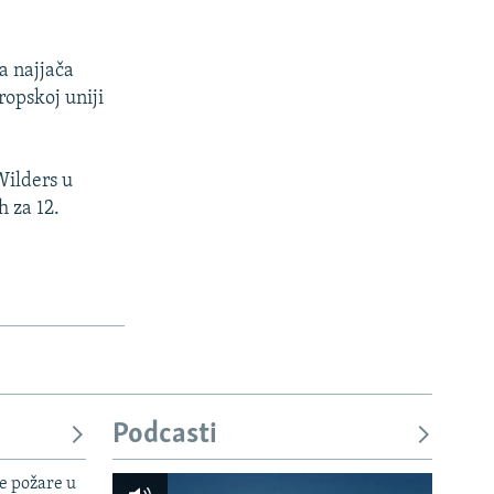
a najjača
ropskoj uniji
Wilders u
h za 12.
Podcasti
e požare u