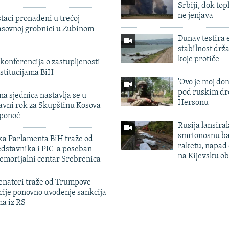
Srbiji, dok topl
ne jenjava
taci pronađeni u trećoj
sovnoj grobnici u Zubinom
Dunav testira
stabilnost drž
koje protiče
konferencija o zastupljenosti
stitucijama BiH
'Ovo je moj dom
pod ruskim dr
na sjednica nastavlja se u
Hersonu
avni rok za Skupštinu Kosova
 ponoć
Rusija lansiral
smrtonosnu ba
ka Parlamenta BiH traže od
raketu, napad
edstavnika i PIC-a poseban
na Kijevsku ob
emorijalni centar Srebrenica
enatori traže od Trumpove
cije ponovno uvođenje sankcija
ma iz RS