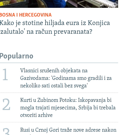
BOSNA I HERCEGOVINA
Kako je stotine hiljada eura iz Konjica
'zalutalo' na račun prevaranata?
Popularno
1
Vlasnici srušenih objekata na
Gazivodama: 'Godinama smo gradili i za
nekoliko sati ostali bez svega'
2
Kurti u Zubinom Potoku: Iskopavanja bi
mogla trajati mjesecima, Srbija bi trebala
otvoriti arhive
Rusi u Crnoj Gori traže nove adrese nakon