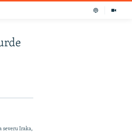
urde
a severu Iraka,