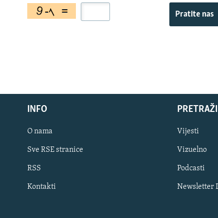
Pratite nas
INFO
PRETRAŽI
O nama
Vijesti
Sve RSE stranice
Vizuelno
PRATITE NAS
RSS
Podcasti
Kontakti
Newsletter
Sve RFE/RL stranice