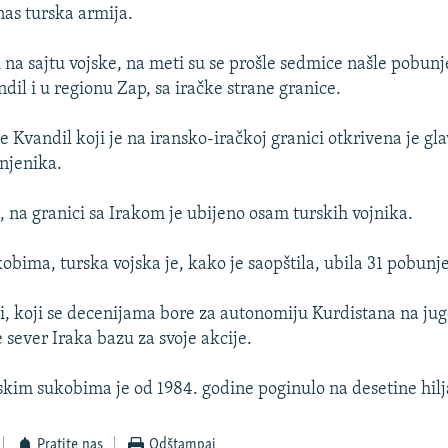
nas turska armija.
 na sajtu vojske, na meti su se prošle sedmice našle pobunj
dil i u regionu Zap, sa iračke strane granice.
e Kvandil koji je na iransko-iračkoj granici otkrivena je gl
njenika.
 na granici sa Irakom je ubijeno osam turskih vojnika.
obima, turska vojska je, kako je saopštila, ubila 31 pobunj
, koji se decenijama bore za autonomiju Kurdistana na jug
 sever Iraka bazu za svoje akcije.
kim sukobima je od 1984. godine poginulo na desetine hilja
Pratite nas
Odštampaj