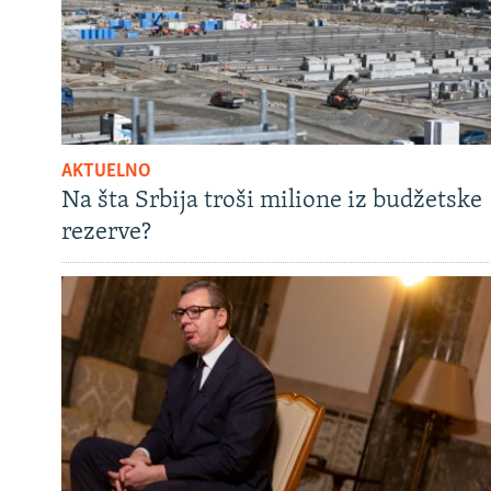
AKTUELNO
Na šta Srbija troši milione iz budžetske
rezerve?