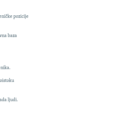
eničke pozicije
avna baza
enika.
oistoku
da ljudi.