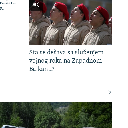
avača na
nu
Šta se dešava sa služenjem
vojnog roka na Zapadnom
Balkanu?