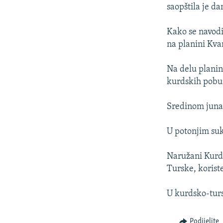
ISPRIČAJ MI
saopštila je da
DNEVNO@RSE
Kako se navodi
SPECIJALI RSE
na planini Kvan
VIŠE OD NASLOVA
Na delu planin
GENOCID U SREBRENICI
kurdskih pobu
POPLAVE I KLIZIŠTA U BIH 2024.
Sredinom juna,
TV LIBERTY
POST SCRIPTUM
U potonjim suk
MOJA EVROPA
Naružani Kurdi
TRI DECENIJE OD RATA U BIH
Turske, koriste
SVE KARTE DEJTONA
U kurdsko-turs
NASTANAK I RASPAD JUGOSLAVIJE
Podijelite