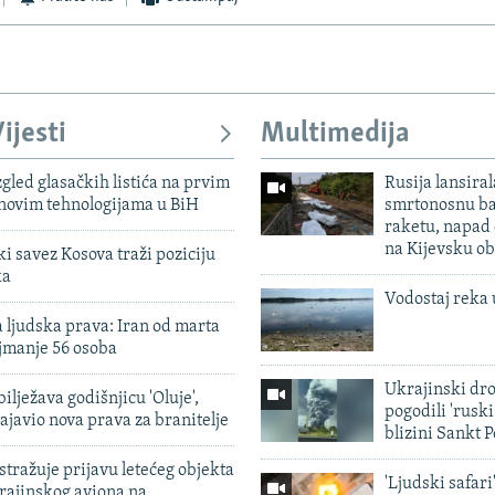
ijesti
Multimedija
zgled glasačkih listića na prvim
Rusija lansiral
 novim tehnologijama u BiH
smrtonosnu ba
raketu, napad
na Kijevsku ob
 savez Kosova traži poziciju
ka
Vodostaj reka 
 ljudska prava: Iran od marta
jmanje 56 osoba
Ukrajinski dr
ilježava godišnjicu 'Oluje',
pogodili 'rusk
ajavio nova prava za branitelje
blizini Sankt 
tražuje prijavu letećeg objekta
'Ljudski safari
krajinskog aviona na