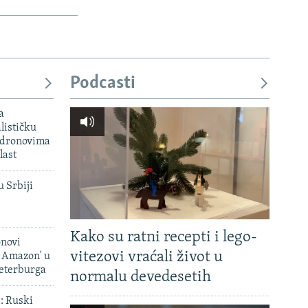
Podcasti
a
lističku
 dronovima
last
u Srbiji
Kako su ratni recepti i lego-
onovi
vitezovi vraćali život u
i Amazon' u
Peterburga
normalu devedesetih
': Ruski