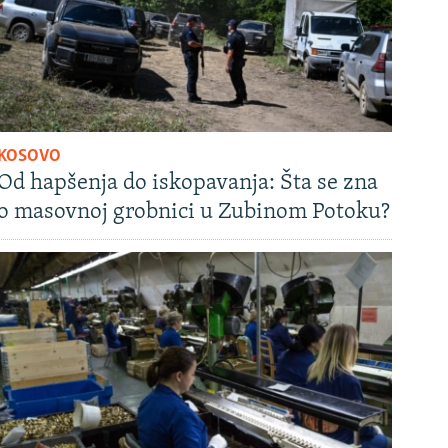
KOSOVO
Od hapšenja do iskopavanja: Šta se zna
o masovnoj grobnici u Zubinom Potoku?