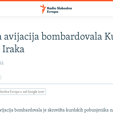
 avijacija bombardovala K
 Iraka
12.
obodna Evropa u vaš Google izvor
vijacija bombardovala je skrovišta kurdskih pobunjenika n