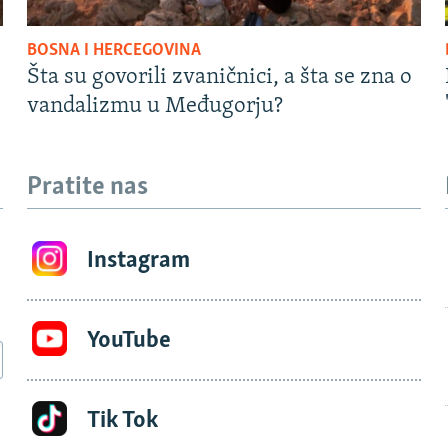
BOSNA I HERCEGOVINA
Šta su govorili zvaničnici, a šta se zna o
vandalizmu u Međugorju?
Pratite nas
Instagram
YouTube
Tik Tok