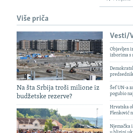
Više priča
Vesti/V
Objavljen i
izborima s
Demokratski
predsedni
Na šta Srbija troši milione iz
Šef UN-a za
pogubio na
budžetske rezerve?
Hrvatska ob
Plenković n
Njemačka is
u blizini u