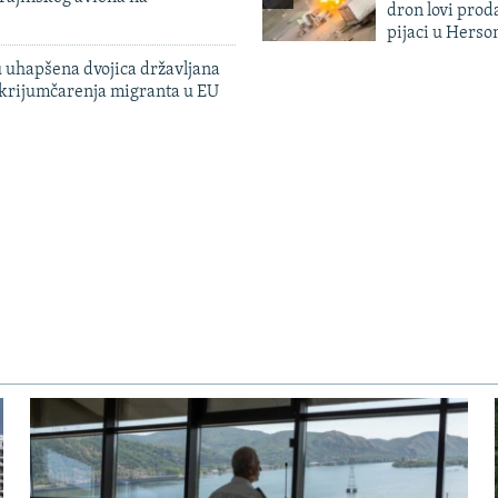
dron lovi prod
pijaci u Herso
 uhapšena dvojica državljana
 krijumčarenja migranta u EU