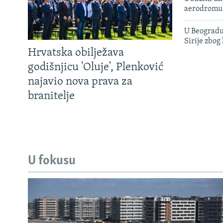
aerodromu
U Beogradu
Sirije zbog
Hrvatska obilježava
godišnjicu 'Oluje', Plenković
najavio nova prava za
branitelje
U fokusu