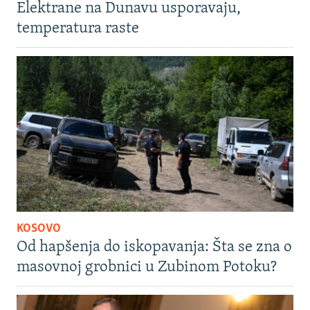
Elektrane na Dunavu usporavaju,
temperatura raste
KOSOVO
Od hapšenja do iskopavanja: Šta se zna o
masovnoj grobnici u Zubinom Potoku?