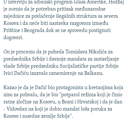
U interviju za albanski program Glasa Amerike, Hodžaj
ISPRIČAJ MI
je ocenio da je potreban pritisak međunarodne
DNEVNO@RSE
zajednice za povlačenje ilegalnih struktura sa severa
Kosova i da neće biti nastavka razgovora između
SPECIJALI RSE
Prištine i Beograda dok se ne sprovedu postignuti
VIŠE OD NASLOVA
dogovori.
PRATITE NAS
GENOCID U SREBRENICI
On je procenio da je pobeda Tomislava Nikolića za
POPLAVE I KLIZIŠTA U BIH 2024.
predsednika Srbije i davanje mandata za sastavljanje
vlade Srbije predsedniku Socijalističke partije Srbije
TV LIBERTY
Sve RFE/RL stranice
Ivici Dačiću izazvalo uznemirenje na Balkanu.
POST SCRIPTUM
Kazao je da je Dačić bio protagonista u kretanjima koja
MOJA EVROPA
nisu za pohvalu, da je bio "potparol režima koji je činio
TRI DECENIJE OD RATA U BIH
ratne zločine na Kosovu, u Bosni i Hrvatskoj i da je dan
SVE KARTE DEJTONA
- Vidovdan na koji je dobio mandat loša poruka za
Kosovo i susedne zemlje Srbije".
NASTANAK I RASPAD JUGOSLAVIJE