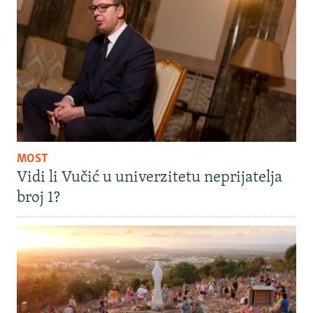
MOST
Vidi li Vučić u univerzitetu neprijatelja
broj 1?