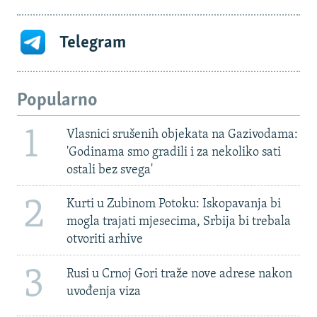
Telegram
Popularno
1
Vlasnici srušenih objekata na Gazivodama:
'Godinama smo gradili i za nekoliko sati
ostali bez svega'
2
Kurti u Zubinom Potoku: Iskopavanja bi
mogla trajati mjesecima, Srbija bi trebala
otvoriti arhive
3
Rusi u Crnoj Gori traže nove adrese nakon
uvođenja viza