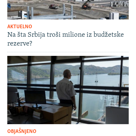
AKTUELNO
Na šta Srbija troši milione iz budžetske
rezerve?
OBJAŠNJENO