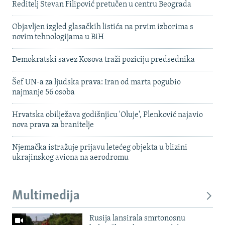
Reditelj Stevan Filipović pretučen u centru Beograda
Objavljen izgled glasačkih listića na prvim izborima s
novim tehnologijama u BiH
Demokratski savez Kosova traži poziciju predsednika
Šef UN-a za ljudska prava: Iran od marta pogubio
najmanje 56 osoba
Hrvatska obilježava godišnjicu 'Oluje', Plenković najavio
nova prava za branitelje
Njemačka istražuje prijavu letećeg objekta u blizini
ukrajinskog aviona na aerodromu
Multimedija
Rusija lansirala smrtonosnu