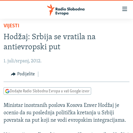
Dostupni
linkovi
Pređite
VIJESTI
na
VIJESTI
Hodžaj: Srbija se vratila na
glavni
BOSNA I HERCEGOVINA
sadržaj
antievropski put
SRBIJA
Pređite
na
1. juli/srpanj, 2012.
KOSOVO
glavnu
CRNA GORA
Podijelite
navigaciju
Pređite
VIZUELNO
na
Dodajte Radio Slobodna Evropa u vaš Google izvor
PODCASTI
VIDEO
pretragu
Ministar inostranih poslova Kosova Enver Hodžaj je
RAT U UKRAJINI
FOTOGALERIJE
ocenio da su poslednja politička kretanja u Srbiji
KINA NA BALKANU
INFOGRAFIKE
povratak na put koji ne vodi evropskim integracijama.
RSE PRIČE IZ SVIJETA