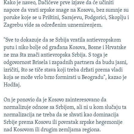
Kako je naveo, Dačićeve prve izjave da će učiniti
napore da vrati srpske snage na Kosovu, bez sumnje su
poruke koje se u Prištini, Sarajevu, Podgorici, Skoplju i
Zagrebu vide sa određenim uznemirenjem.
"Sve to dokazuje da se Srbija vratila antievropskom
putu i niko bolje od građana Kosova, Bosne i Hrvatske
ne zna šta znači antievropska Srbija. S toga je
odgovornost Brisela i zapadnih partnera da budu jasni,
izričiti, što se tiče stava koji treba držati prema vladi
koja se može vrlo brzo formirati u Beogradu", kazao je
Hodžaj.
On je ponovio da je Kosovo zainteresovano da
normalizuje odnose sa Srbijom, ali ni u kom slučaju ta
normalizacija ne treba da se shvati kao dominacija
Srbije prema Kosovu ili povratak srpske hegemonije
nad Kosovom ili drugim zemljama regiona.