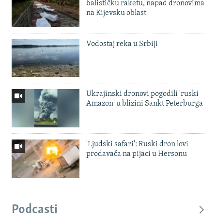
balističku raketu, napad dronovima
na Kijevsku oblast
Vodostaj reka u Srbiji
Ukrajinski dronovi pogodili 'ruski
Amazon' u blizini Sankt Peterburga
'Ljudski safari': Ruski dron lovi
prodavača na pijaci u Hersonu
Podcasti