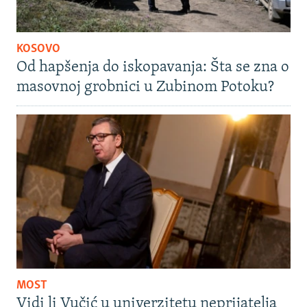
KOSOVO
Od hapšenja do iskopavanja: Šta se zna o
masovnoj grobnici u Zubinom Potoku?
MOST
Vidi li Vučić u univerzitetu neprijatelja