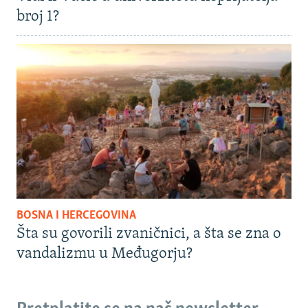
broj 1?
BOSNA I HERCEGOVINA
Šta su govorili zvaničnici, a šta se zna o
vandalizmu u Međugorju?