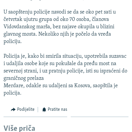
ISPRIČAJ MI
U saopštenju policije navodi se da se oko pet sati u
DNEVNO@RSE
četvrtak ujutru grupa od oko 70 osoba, članova
SPECIJALI RSE
Vidovdanskog marša, bez najave okupila u blizini
glavnog mosta. Nekoliko njih je počelo da vređa
VIŠE OD NASLOVA
policiju.
PRATITE NAS
GENOCID U SREBRENICI
Policija je, kako bi smirila situaciju, upotrebila suzavac
POPLAVE I KLIZIŠTA U BIH 2024.
i udaljila osobe koje su pokušale da pređu most na
TV LIBERTY
Sve RFE/RL stranice
severnoj strani, i uz pratnju policije, isti su ispraćeni do
graničnog prelaza
POST SCRIPTUM
Merdare, odakle su udaljeni sa Kosova, saopštila je
MOJA EVROPA
policija.
TRI DECENIJE OD RATA U BIH
Podijelite
Pratite nas
SVE KARTE DEJTONA
NASTANAK I RASPAD JUGOSLAVIJE
Više priča