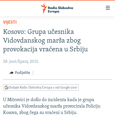
Dostupni
linkovi
Pređite
VIJESTI
na
VIJESTI
Kosovo: Grupa učesnika
glavni
BOSNA I HERCEGOVINA
sadržaj
Vidovdanskog marša zbog
SRBIJA
Pređite
provokacija vraćena u Srbiju
na
KOSOVO
glavnu
28. juni/lipanj, 2012.
CRNA GORA
navigaciju
Pređite
Podijelite
VIZUELNO
na
PODCASTI
VIDEO
pretragu
Dodajte Radio Slobodna Evropa u vaš Google izvor
RAT U UKRAJINI
FOTOGALERIJE
U Mitrovici je došlo do incidenta kada je grupa
KINA NA BALKANU
INFOGRAFIKE
učesnika Vidovdanskog marša provocirala Policiju
RSE PRIČE IZ SVIJETA
Kosova, zbog čega su vraćeni u Srbiju.