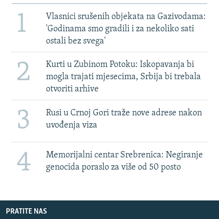
1
Vlasnici srušenih objekata na Gazivodama:
'Godinama smo gradili i za nekoliko sati
ostali bez svega'
2
Kurti u Zubinom Potoku: Iskopavanja bi
mogla trajati mjesecima, Srbija bi trebala
otvoriti arhive
3
Rusi u Crnoj Gori traže nove adrese nakon
uvođenja viza
4
Memorijalni centar Srebrenica: Negiranje
genocida poraslo za više od 50 posto
PRATITE NAS