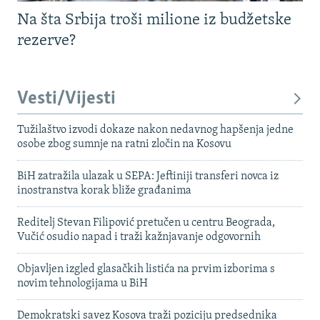
Na šta Srbija troši milione iz budžetske
rezerve?
Vesti/Vijesti
Tužilaštvo izvodi dokaze nakon nedavnog hapšenja jedne
osobe zbog sumnje na ratni zločin na Kosovu
BiH zatražila ulazak u SEPA: Jeftiniji transferi novca iz
inostranstva korak bliže građanima
Reditelj Stevan Filipović pretučen u centru Beograda,
Vučić osudio napad i traži kažnjavanje odgovornih
Objavljen izgled glasačkih listića na prvim izborima s
novim tehnologijama u BiH
Demokratski savez Kosova traži poziciju predsednika