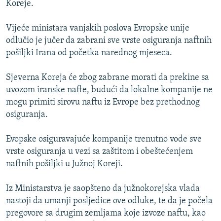
Koreje.
ISPRIČAJ MI
DNEVNO@RSE
Vijeće ministara vanjskih poslova Evropske unije
odlučio je jučer da zabrani sve vrste osiguranja naftnih
SPECIJALI RSE
pošiljki Irana od početka narednog mjeseca.
VIŠE OD NASLOVA
PRATITE NAS
Sjeverna Koreja će zbog zabrane morati da prekine sa
GENOCID U SREBRENICI
uvozom iranske nafte, budući da lokalne kompanije ne
POPLAVE I KLIZIŠTA U BIH 2024.
mogu primiti sirovu naftu iz Evrope bez prethodnog
osiguranja.
TV LIBERTY
Sve RFE/RL stranice
POST SCRIPTUM
Evopske osiguravajuće kompanije trenutno vode sve
vrste osiguranja u vezi sa zaštitom i obeštećenjem
MOJA EVROPA
naftnih pošiljki u Južnoj Koreji.
TRI DECENIJE OD RATA U BIH
SVE KARTE DEJTONA
Iz Ministarstva je saopšteno da južnokorejska vlada
nastoji da umanji posljedice ove odluke, te da je počela
NASTANAK I RASPAD JUGOSLAVIJE
pregovore sa drugim zemljama koje izvoze naftu, kao