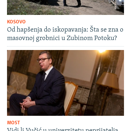
KOSOVO
Od hapšenja do iskopavanja: Šta se zna o
masovnoj grobnici u Zubinom Potoku?
MOST
Vidi li Vučić u univerzitetu neprijatelja