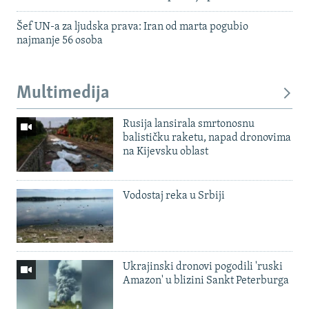
Šef UN-a za ljudska prava: Iran od marta pogubio
najmanje 56 osoba
Multimedija
Rusija lansirala smrtonosnu
balističku raketu, napad dronovima
na Kijevsku oblast
Vodostaj reka u Srbiji
Ukrajinski dronovi pogodili 'ruski
Amazon' u blizini Sankt Peterburga