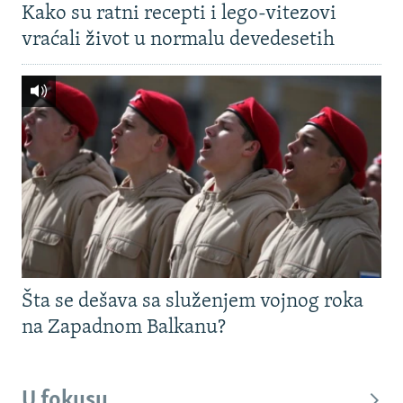
Kako su ratni recepti i lego-vitezovi
vraćali život u normalu devedesetih
Šta se dešava sa služenjem vojnog roka
na Zapadnom Balkanu?
U fokusu