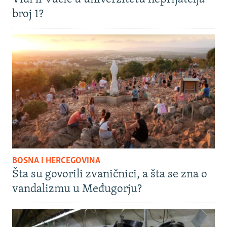
broj 1?
BOSNA I HERCEGOVINA
Šta su govorili zvaničnici, a šta se zna o
vandalizmu u Međugorju?