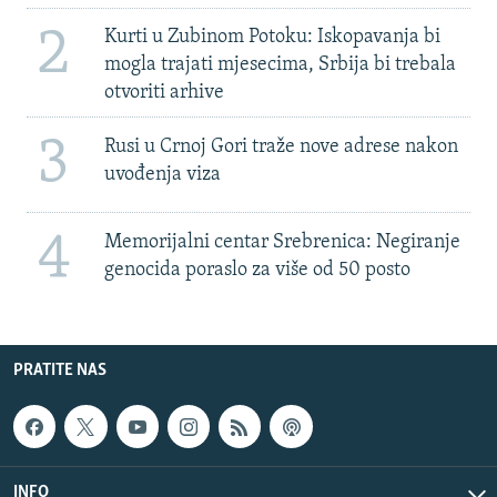
2
Kurti u Zubinom Potoku: Iskopavanja bi
mogla trajati mjesecima, Srbija bi trebala
otvoriti arhive
3
Rusi u Crnoj Gori traže nove adrese nakon
uvođenja viza
4
Memorijalni centar Srebrenica: Negiranje
genocida poraslo za više od 50 posto
PRATITE NAS
INFO