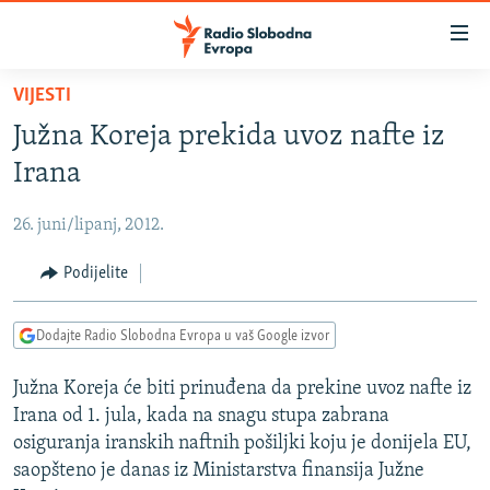
Dostupni
linkovi
Pređite
VIJESTI
na
VIJESTI
Južna Koreja prekida uvoz nafte iz
glavni
BOSNA I HERCEGOVINA
sadržaj
Irana
SRBIJA
Pređite
na
26. juni/lipanj, 2012.
KOSOVO
glavnu
CRNA GORA
Podijelite
navigaciju
Pređite
VIZUELNO
na
Dodajte Radio Slobodna Evropa u vaš Google izvor
PODCASTI
VIDEO
pretragu
Južna Koreja će biti prinuđena da prekine uvoz nafte iz
RAT U UKRAJINI
FOTOGALERIJE
Irana od 1. jula, kada na snagu stupa zabrana
KINA NA BALKANU
INFOGRAFIKE
osiguranja iranskih naftnih pošiljki koju je donijela EU,
saopšteno je danas iz Ministarstva finansija Južne
RSE PRIČE IZ SVIJETA