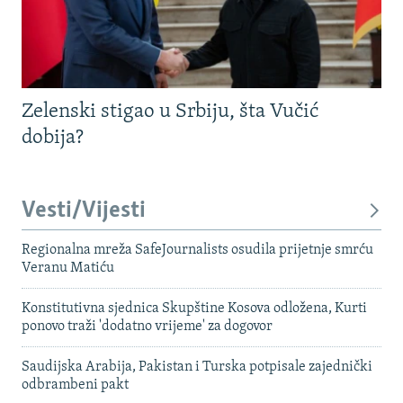
Zelenski stigao u Srbiju, šta Vučić
dobija?
Vesti/Vijesti
Regionalna mreža SafeJournalists osudila prijetnje smrću
Veranu Matiću
Konstitutivna sjednica Skupštine Kosova odložena, Kurti
ponovo traži 'dodatno vrijeme' za dogovor
Saudijska Arabija, Pakistan i Turska potpisale zajednički
odbrambeni pakt