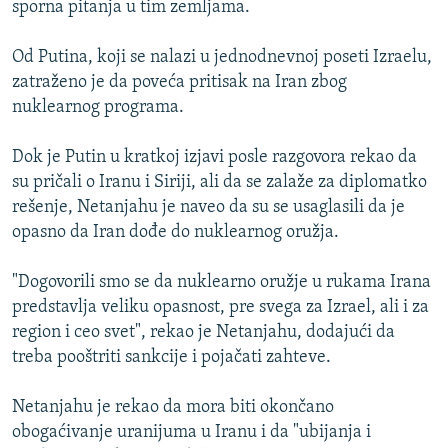
sporna pitanja u tim zemljama.
ISPRIČAJ MI
DNEVNO@RSE
Od Putina, koji se nalazi u jednodnevnoj poseti Izraelu,
zatraženo je da poveća pritisak na Iran zbog
SPECIJALI RSE
nuklearnog programa.
VIŠE OD NASLOVA
PRATITE NAS
Dok je Putin u kratkoj izjavi posle razgovora rekao da
GENOCID U SREBRENICI
su pričali o Iranu i Siriji, ali da se zalaže za diplomatko
POPLAVE I KLIZIŠTA U BIH 2024.
rešenje, Netanjahu je naveo da su se usaglasili da je
opasno da Iran dođe do nuklearnog oružja.
TV LIBERTY
Sve RFE/RL stranice
POST SCRIPTUM
"Dogovorili smo se da nuklearno oružje u rukama Irana
predstavlja veliku opasnost, pre svega za Izrael, ali i za
MOJA EVROPA
region i ceo svet", rekao je Netanjahu, dodajući da
TRI DECENIJE OD RATA U BIH
treba pooštriti sankcije i pojačati zahteve.
SVE KARTE DEJTONA
Netanjahu je rekao da mora biti okončano
NASTANAK I RASPAD JUGOSLAVIJE
obogaćivanje uranijuma u Iranu i da "ubijanja i