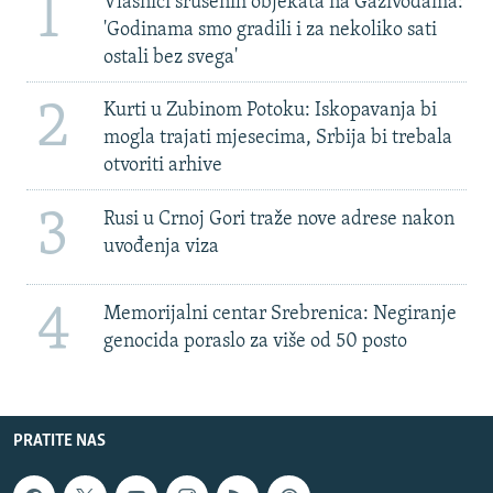
1
Vlasnici srušenih objekata na Gazivodama:
'Godinama smo gradili i za nekoliko sati
ostali bez svega'
2
Kurti u Zubinom Potoku: Iskopavanja bi
mogla trajati mjesecima, Srbija bi trebala
otvoriti arhive
3
Rusi u Crnoj Gori traže nove adrese nakon
uvođenja viza
4
Memorijalni centar Srebrenica: Negiranje
genocida poraslo za više od 50 posto
PRATITE NAS