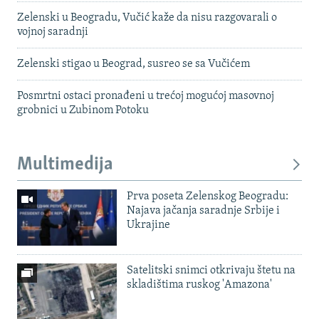
Zelenski u Beogradu, Vučić kaže da nisu razgovarali o
vojnoj saradnji
Zelenski stigao u Beograd, susreo se sa Vučićem
Posmrtni ostaci pronađeni u trećoj mogućoj masovnoj
grobnici u Zubinom Potoku
Multimedija
Prva poseta Zelenskog Beogradu:
Najava jačanja saradnje Srbije i
Ukrajine
Satelitski snimci otkrivaju štetu na
skladištima ruskog 'Amazona'