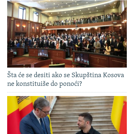
Šta će se desiti ako se Skupština Kosova
ne konstituiše do ponoći?