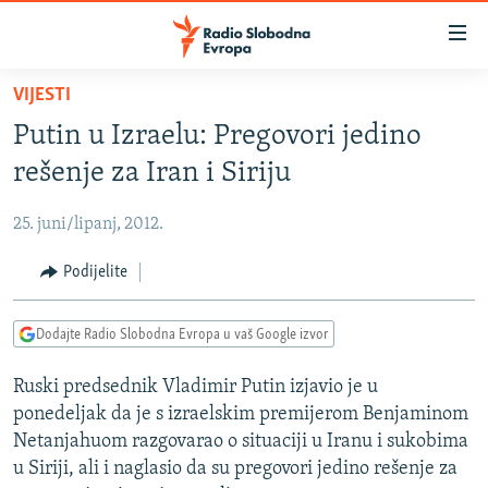
Dostupni
linkovi
Pređite
VIJESTI
na
VIJESTI
Putin u Izraelu: Pregovori jedino
glavni
BOSNA I HERCEGOVINA
sadržaj
rešenje za Iran i Siriju
SRBIJA
Pređite
na
25. juni/lipanj, 2012.
KOSOVO
glavnu
CRNA GORA
Podijelite
navigaciju
Pređite
VIZUELNO
na
Dodajte Radio Slobodna Evropa u vaš Google izvor
PODCASTI
VIDEO
pretragu
Ruski predsednik Vladimir Putin izjavio je u
RAT U UKRAJINI
FOTOGALERIJE
ponedeljak da je s izraelskim premijerom Benjaminom
KINA NA BALKANU
INFOGRAFIKE
Netanjahuom razgovarao o situaciji u Iranu i sukobima
u Siriji, ali i naglasio da su pregovori jedino rešenje za
RSE PRIČE IZ SVIJETA