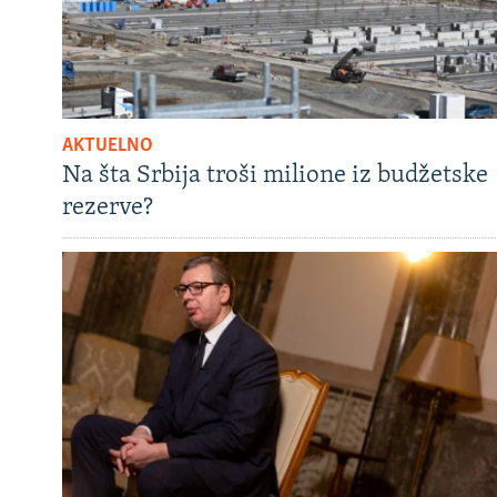
AKTUELNO
Na šta Srbija troši milione iz budžetske
rezerve?