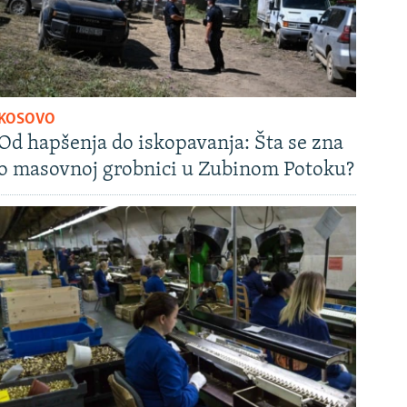
KOSOVO
Od hapšenja do iskopavanja: Šta se zna
o masovnoj grobnici u Zubinom Potoku?