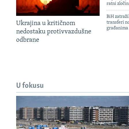
ratni zloči
BiH zatražil
Ukrajina u kritičnom
transferi n
građanima
nedostaku protivvazdušne
odbrane
U fokusu