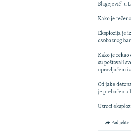
ISPRIČAJ MI
Blagojević" u 
DNEVNO@RSE
Kako je rečeno
SPECIJALI RSE
VIŠE OD NASLOVA
Eksplozija je 
dvobaznog baru
GENOCID U SREBRENICI
POPLAVE I KLIZIŠTA U BIH 2024.
Kako je rekao 
su poštovali s
TV LIBERTY
upravljačem iz
POST SCRIPTUM
Od jake detona
MOJA EVROPA
je prebačen u 
TRI DECENIJE OD RATA U BIH
SVE KARTE DEJTONA
Uzroci eksplozi
NASTANAK I RASPAD JUGOSLAVIJE
Podijelite