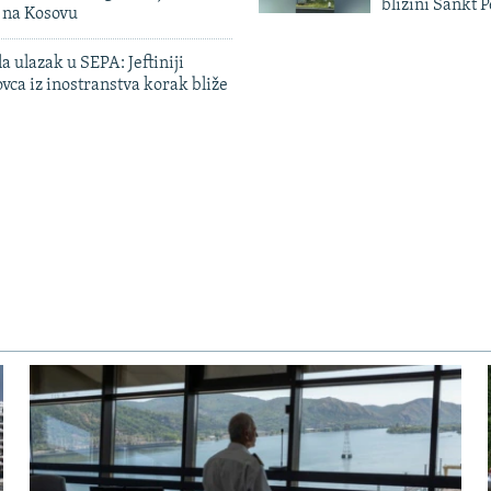
blizini Sankt 
n na Kosovu
a ulazak u SEPA: Jeftiniji
ovca iz inostranstva korak bliže