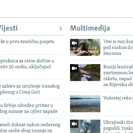
ijesti
Multimedija
iže u prvu zvaničnu posjetu
'Ovo je moj dom
pod ruskim dr
Hersonu
ptužnica za ratne zločine u
otiv 20 osoba, uključujući
Rusija lansiral
smrtonosnu ba
raketu, napad
na Kijevsku ob
 zahtev za izručenje iranskog
pšenog u Crnoj Gori
Vodostaj reka 
u Srbije određen pritvor u
zbog sumnje na cyber napade
Ukrajinski dr
 izvodi dokaze nakon nedavnog
pogodili 'rusk
edne osobe zbog sumnje na