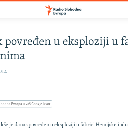
 povređen u eksploziji u f
anima
2012.
obodna Evropa u vaš Google izvor
akše je danas povređen u eksploziji u fabrici Hemijske indu