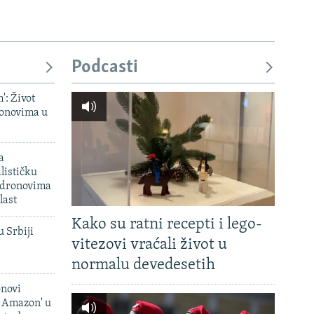
Podcasti
': Život
onovima u
a
lističku
 dronovima
last
Kako su ratni recepti i lego-
u Srbiji
vitezovi vraćali život u
normalu devedesetih
onovi
i Amazon' u