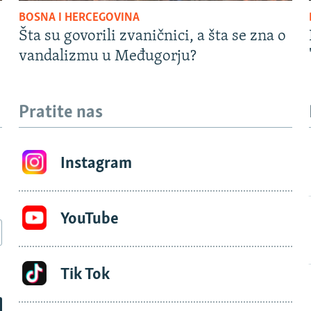
BOSNA I HERCEGOVINA
Šta su govorili zvaničnici, a šta se zna o
vandalizmu u Međugorju?
Pratite nas
Instagram
YouTube
Tik Tok