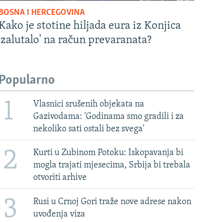
BOSNA I HERCEGOVINA
Kako je stotine hiljada eura iz Konjica
'zalutalo' na račun prevaranata?
Popularno
1
Vlasnici srušenih objekata na
Gazivodama: 'Godinama smo gradili i za
nekoliko sati ostali bez svega'
2
Kurti u Zubinom Potoku: Iskopavanja bi
mogla trajati mjesecima, Srbija bi trebala
otvoriti arhive
3
Rusi u Crnoj Gori traže nove adrese nakon
uvođenja viza