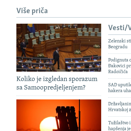
Više priča
Vesti/V
Zelenski st
Beogradu
Podignuta o
Đakovici pr
Radoičića
Koliko je izgledan sporazum
SAD uputile
sa Samoopredjeljenjem?
hakera uha
Državljanin
Hrvatskoj 
Tužilaštvo
hapšenja j