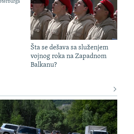
Peterburga
Šta se dešava sa služenjem
vojnog roka na Zapadnom
Balkanu?