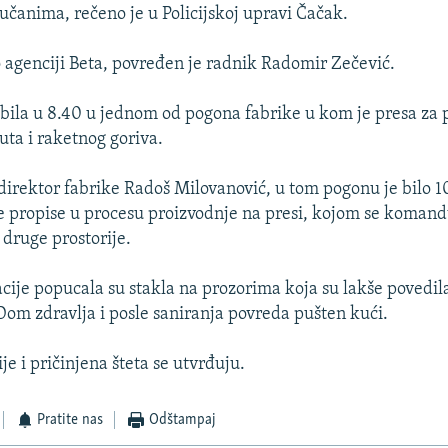
Lučanima, rečeno je u Policijskoj upravi Čačak.
 agenciji Beta, povređen je radnik Radomir Zečević.
izbila u 8.40 u jednom od pogona fabrike u kom je presa za
ta i raketnog goriva.
direktor fabrike Radoš Milovanović, u tom pogonu je bilo 1
ve propise u procesu proizvodnje na presi, kojom se komand
 druge prostorije.
cije popucala su stakla na prozorima koja su lakše povedil
Dom zdravlja i posle saniranja povreda pušten kući.
je i pričinjena šteta se utvrđuju.
Pratite nas
Odštampaj