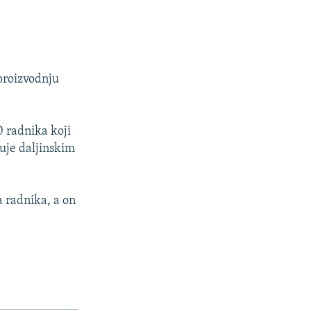
 proizvodnju
0 radnika koji
uje daljinskim
a radnika, a on