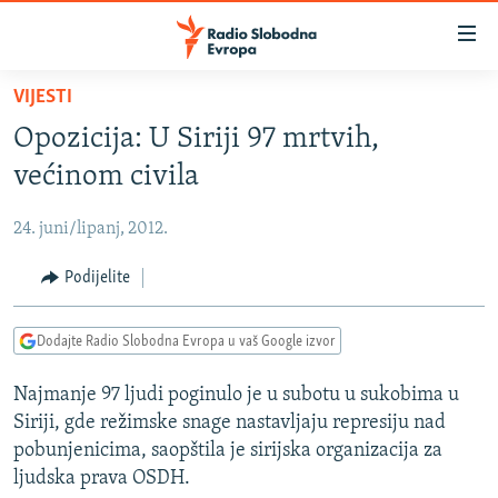
Dostupni
linkovi
Pređite
VIJESTI
na
VIJESTI
Opozicija: U Siriji 97 mrtvih,
glavni
BOSNA I HERCEGOVINA
sadržaj
većinom civila
SRBIJA
Pređite
na
24. juni/lipanj, 2012.
KOSOVO
glavnu
CRNA GORA
Podijelite
navigaciju
Pređite
VIZUELNO
na
Dodajte Radio Slobodna Evropa u vaš Google izvor
PODCASTI
VIDEO
pretragu
Najmanje 97 ljudi poginulo je u subotu u sukobima u
RAT U UKRAJINI
FOTOGALERIJE
Siriji, gde režimske snage nastavljaju represiju nad
KINA NA BALKANU
INFOGRAFIKE
pobunjenicima, saopštila je sirijska organizacija za
ljudska prava OSDH.
RSE PRIČE IZ SVIJETA