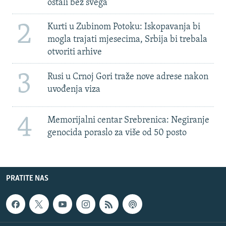
ostali bez svega'
2
Kurti u Zubinom Potoku: Iskopavanja bi
mogla trajati mjesecima, Srbija bi trebala
otvoriti arhive
3
Rusi u Crnoj Gori traže nove adrese nakon
uvođenja viza
4
Memorijalni centar Srebrenica: Negiranje
genocida poraslo za više od 50 posto
PRATITE NAS