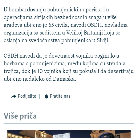
ISPRIČAJ MI
U bombardovanju pobunjeničkih uporišta i u
DNEVNO@RSE
operacijama sirijskih bezbednosnih snaga u više
gradova ubijeno je 65 civila, navodi OSDH, nevladina
SPECIJALI RSE
organizacija sa sedištem u Velikoj Britaniji koja se
VIŠE OD NASLOVA
oslanja na svedočanstva pobunjenika u Siriji.
PRATITE NAS
GENOCID U SREBRENICI
OSDH navodi da je devetnaest vojnika poginulo u
POPLAVE I KLIZIŠTA U BIH 2024.
borbama s pobunjenicima, među kojima su stradala
trojica, dok je 10 vojnika koji su pokušali da dezertiraju
TV LIBERTY
Sve RFE/RL stranice
ubijeno nedaleko od Damaska.
POST SCRIPTUM
MOJA EVROPA
Podijelite
Pratite nas
TRI DECENIJE OD RATA U BIH
Više priča
SVE KARTE DEJTONA
NASTANAK I RASPAD JUGOSLAVIJE