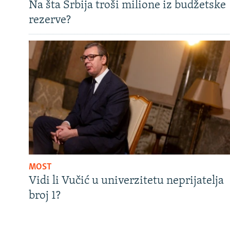
Na šta Srbija troši milione iz budžetske
rezerve?
MOST
Vidi li Vučić u univerzitetu neprijatelja
broj 1?