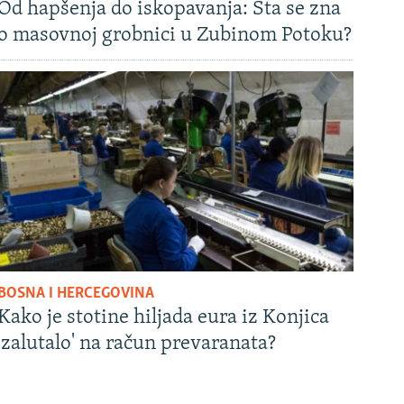
Od hapšenja do iskopavanja: Šta se zna
o masovnoj grobnici u Zubinom Potoku?
BOSNA I HERCEGOVINA
Kako je stotine hiljada eura iz Konjica
'zalutalo' na račun prevaranata?