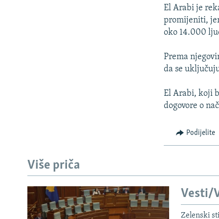
ISPRIČAJ MI
El Arabi je re
DNEVNO@RSE
promijeniti, j
oko 14.000 lju
SPECIJALI RSE
VIŠE OD NASLOVA
Prema njegovim
da se uključuj
GENOCID U SREBRENICI
POPLAVE I KLIZIŠTA U BIH 2024.
El Arabi, koji 
dogovore o nači
TV LIBERTY
POST SCRIPTUM
Podijelite
MOJA EVROPA
TRI DECENIJE OD RATA U BIH
Više priča
SVE KARTE DEJTONA
Vesti/V
NASTANAK I RASPAD JUGOSLAVIJE
Zelenski st