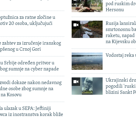
pod ruskim dr
Hersonu
ptužnica za ratne zločine u
otiv 20 osoba, uključujući
Rusija lansiral
smrtonosnu ba
raketu, napad
na Kijevsku ob
 zahtev za izručenje iranskog
pšenog u Crnoj Gori
Vodostaj reka 
u Srbije određen pritvor u
zbog sumnje na cyber napade
Ukrajinski dr
 izvodi dokaze nakon nedavnog
pogodili 'rusk
edne osobe zbog sumnje na
blizini Sankt 
n na Kosovu
a ulazak u SEPA: Jeftiniji
ovca iz inostranstva korak bliže