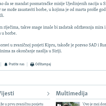
kao da se mandat posmatračke misije Ujedinjenih nacija u S
er ne može zaustaviti borbe, u kojima je od marta prošle go
di.
 riječima, takve snage imale bi zadatak održavanja mira i 
u u borbe.
boravi u zvaničnoj posjeti Kipru, takođe je pozvao SAD i Rus
nima za okončanje nasilja u Siriji.
Pratite nas
Odštampaj
ijesti
Multimedija
iže u prvu zvaničnu posjetu
'Ovo je moj dom