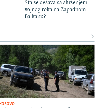
Šta se dešava sa služenjem
vojnog roka na Zapadnom
Balkanu?
KOSOVO