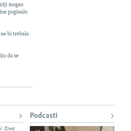
iriji mogao
dine poginulo
ne bi trebalo
iju da se
Podcasti
': Život