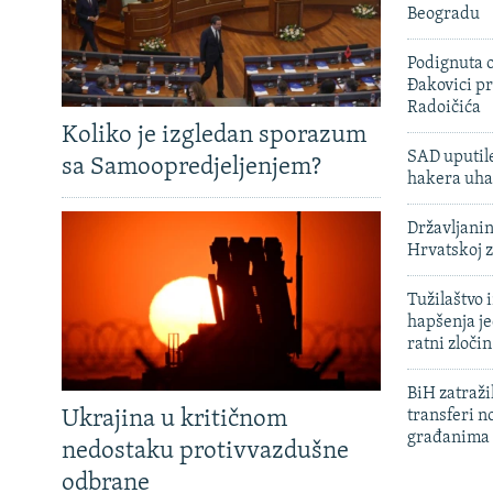
Beogradu
Podignuta o
Đakovici pr
Radoičića
Koliko je izgledan sporazum
SAD uputile
sa Samoopredjeljenjem?
hakera uha
Državljanin
Hrvatskoj 
Tužilaštvo
hapšenja j
ratni zloči
BiH zatražil
Ukrajina u kritičnom
transferi n
građanima
nedostaku protivvazdušne
odbrane