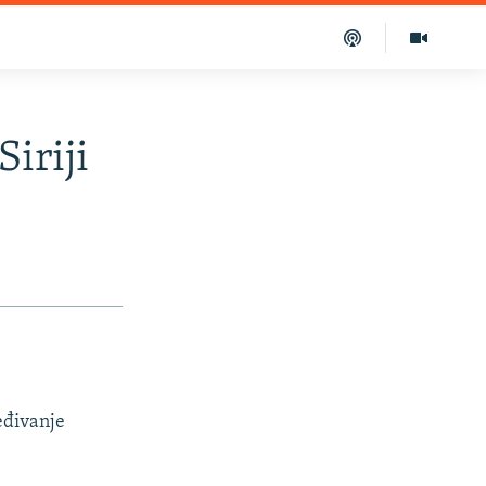
iriji
eđivanje