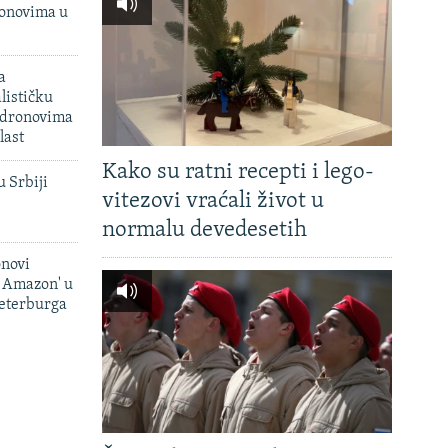
onovima u
a
lističku
 dronovima
last
Kako su ratni recepti i lego-
u Srbiji
vitezovi vraćali život u
normalu devedesetih
onovi
i Amazon' u
Peterburga