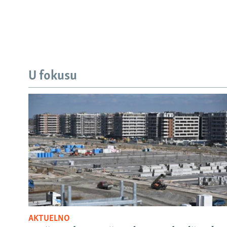
U fokusu
AKTUELNO