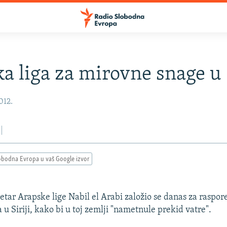
a liga za mirovne snage u S
2012.
obodna Evropa u vaš Google izvor
etar Arapske lige Nabil el Arabi založio se danas za raspor
u Siriji, kako bi u toj zemlji "nametnule prekid vatre".