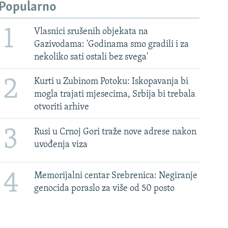
Popularno
1
Vlasnici srušenih objekata na
Gazivodama: 'Godinama smo gradili i za
nekoliko sati ostali bez svega'
2
Kurti u Zubinom Potoku: Iskopavanja bi
mogla trajati mjesecima, Srbija bi trebala
otvoriti arhive
3
Rusi u Crnoj Gori traže nove adrese nakon
uvođenja viza
4
Memorijalni centar Srebrenica: Negiranje
genocida poraslo za više od 50 posto