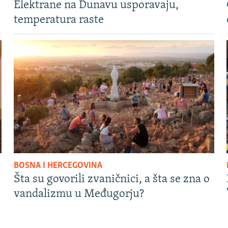
Elektrane na Dunavu usporavaju,
temperatura raste
BOSNA I HERCEGOVINA
Šta su govorili zvaničnici, a šta se zna o
vandalizmu u Međugorju?