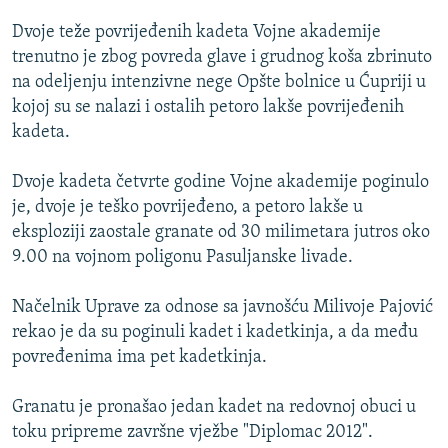
ISPRIČAJ MI
Dvoje teže povrijeđenih kadeta Vojne akademije
DNEVNO@RSE
trenutno je zbog povreda glave i grudnog koša zbrinuto
na odeljenju intenzivne nege Opšte bolnice u Ćupriji u
SPECIJALI RSE
kojoj su se nalazi i ostalih petoro lakše povrijeđenih
VIŠE OD NASLOVA
kadeta.
PRATITE NAS
GENOCID U SREBRENICI
Dvoje kadeta četvrte godine Vojne akademije poginulo
POPLAVE I KLIZIŠTA U BIH 2024.
je, dvoje je teško povrijeđeno, a petoro lakše u
eksploziji zaostale granate od 30 milimetara jutros oko
TV LIBERTY
Sve RFE/RL stranice
9.00 na vojnom poligonu Pasuljanske livade.
POST SCRIPTUM
Načelnik Uprave za odnose sa javnošću Milivoje Pajović
MOJA EVROPA
rekao je da su poginuli kadet i kadetkinja, a da među
TRI DECENIJE OD RATA U BIH
povređenima ima pet kadetkinja.
SVE KARTE DEJTONA
Granatu je pronašao jedan kadet na redovnoj obuci u
NASTANAK I RASPAD JUGOSLAVIJE
toku pripreme završne vježbe "Diplomac 2012".