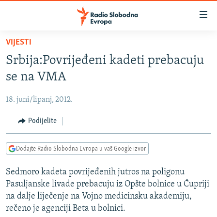
Dostupni
linkovi
Pređite
VIJESTI
na
VIJESTI
Srbija:Povrijeđeni kadeti prebacuju
glavni
BOSNA I HERCEGOVINA
sadržaj
se na VMA
SRBIJA
Pređite
na
18. juni/lipanj, 2012.
KOSOVO
glavnu
CRNA GORA
Podijelite
navigaciju
Pređite
VIZUELNO
na
Dodajte Radio Slobodna Evropa u vaš Google izvor
PODCASTI
VIDEO
pretragu
Sedmoro kadeta povrijeđenih jutros na poligonu
RAT U UKRAJINI
FOTOGALERIJE
Pasuljanske livade prebacuju iz Opšte bolnice u Ćupriji
KINA NA BALKANU
INFOGRAFIKE
na dalje liječenje na Vojno medicinsku akademiju,
rečeno je agenciji Beta u bolnici.
RSE PRIČE IZ SVIJETA