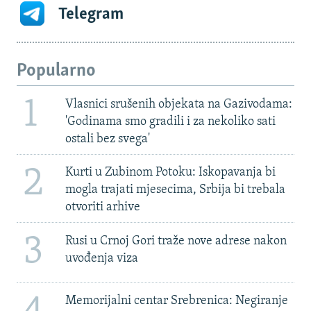
Telegram
Popularno
1
Vlasnici srušenih objekata na Gazivodama:
'Godinama smo gradili i za nekoliko sati
ostali bez svega'
2
Kurti u Zubinom Potoku: Iskopavanja bi
mogla trajati mjesecima, Srbija bi trebala
otvoriti arhive
3
Rusi u Crnoj Gori traže nove adrese nakon
uvođenja viza
Memorijalni centar Srebrenica: Negiranje