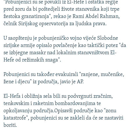
"Pobunjenici su se povukli iz El-Hefe i ostatka regije
ISPRIČAJ MI
pred zoru da bi poštedjeli živote stanovnika koji trpe
DNEVNO@RSE
žestoka granatiranja", rekao je Rami Abdel Rahman,
čelnik Sirijskog opservatorija za ljudska prava.
SPECIJALI RSE
VIŠE OD NASLOVA
U saopštenju je pobunjeničko vojno vijeće Slobodne
PRATITE NAS
sirijske armije opisalo povlačenje kao taktički potez "da
GENOCID U SREBRENICI
se izbjegne masakr nad lokalnim stanovništvom El-
POPLAVE I KLIZIŠTA U BIH 2024.
Hefe od režimskih snaga".
TV LIBERTY
Sve RFE/RL stranice
Pobunjenici su također evakuirali "ranjene, mučenike,
POST SCRIPTUM
žene i djecu" iz područja, javio je AP.
MOJA EVROPA
El-Hefa i obližnja sela bili su podvrgnuti zračnim,
TRI DECENIJE OD RATA U BIH
tenkovskim i raketnim bombardovanjima te
SVE KARTE DEJTONA
opkoljavanju područja.Opisavši područje kao "zonu
katastrofe", pobunjenici su se zakleli da će se nastaviti
NASTANAK I RASPAD JUGOSLAVIJE
boriti.