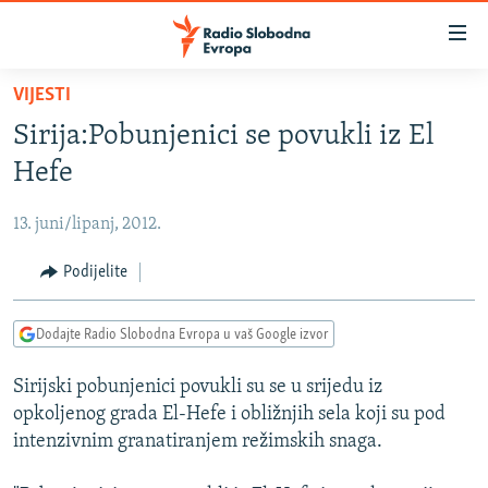
Dostupni
linkovi
Pređite
VIJESTI
na
VIJESTI
Sirija:Pobunjenici se povukli iz El
glavni
BOSNA I HERCEGOVINA
sadržaj
Hefe
SRBIJA
Pređite
na
13. juni/lipanj, 2012.
KOSOVO
glavnu
CRNA GORA
Podijelite
navigaciju
Pređite
VIZUELNO
na
Dodajte Radio Slobodna Evropa u vaš Google izvor
PODCASTI
VIDEO
pretragu
Sirijski pobunjenici povukli su se u srijedu iz
RAT U UKRAJINI
FOTOGALERIJE
opkoljenog grada El-Hefe i obližnjih sela koji su pod
KINA NA BALKANU
INFOGRAFIKE
intenzivnim granatiranjem režimskih snaga.
RSE PRIČE IZ SVIJETA