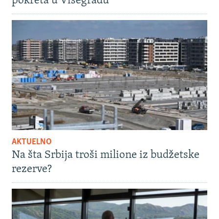
pokreta u Višegradu
AKTUELNO
Na šta Srbija troši milione iz budžetske
rezerve?