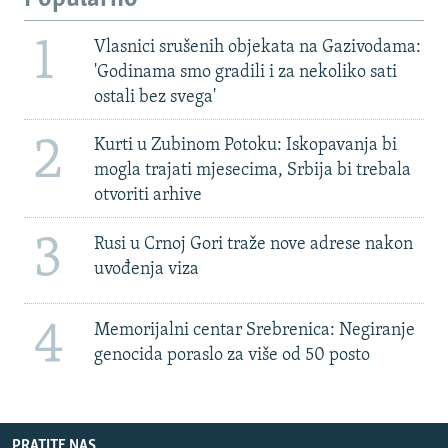
1
Vlasnici srušenih objekata na Gazivodama:
'Godinama smo gradili i za nekoliko sati
ostali bez svega'
2
Kurti u Zubinom Potoku: Iskopavanja bi
mogla trajati mjesecima, Srbija bi trebala
otvoriti arhive
3
Rusi u Crnoj Gori traže nove adrese nakon
uvođenja viza
4
Memorijalni centar Srebrenica: Negiranje
genocida poraslo za više od 50 posto
PRATITE NAS