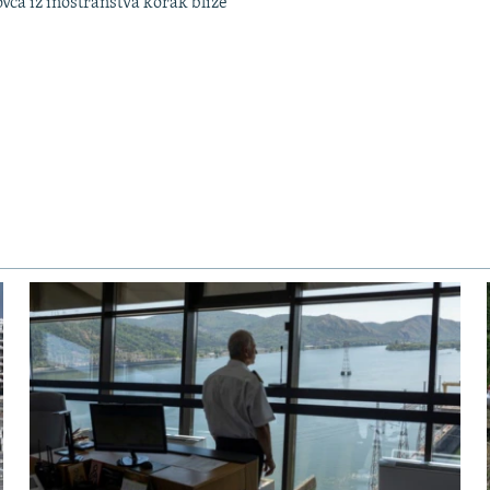
ovca iz inostranstva korak bliže