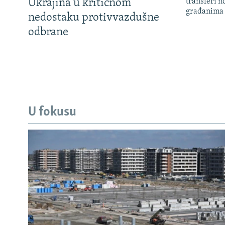
Ukrajina u kritičnom
transferi n
građanima
nedostaku protivvazdušne
odbrane
U fokusu