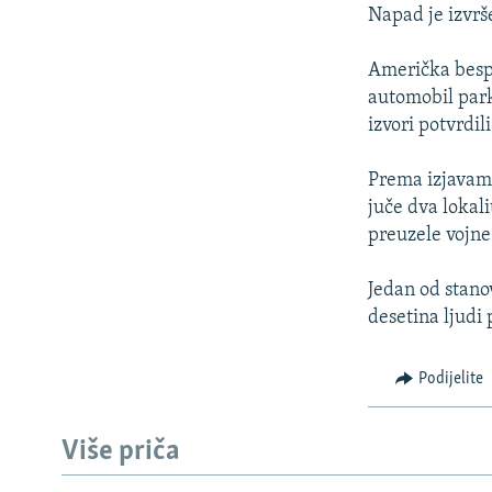
ISPRIČAJ MI
Napad je izvrš
DNEVNO@RSE
Američka bespil
SPECIJALI RSE
automobil park
VIŠE OD NASLOVA
izvori potvrdil
GENOCID U SREBRENICI
Prema izjavama
POPLAVE I KLIZIŠTA U BIH 2024.
juče dva lokali
preuzele vojne
TV LIBERTY
POST SCRIPTUM
Jedan od stanov
desetina ljudi
MOJA EVROPA
TRI DECENIJE OD RATA U BIH
Podijelite
SVE KARTE DEJTONA
NASTANAK I RASPAD JUGOSLAVIJE
Više priča