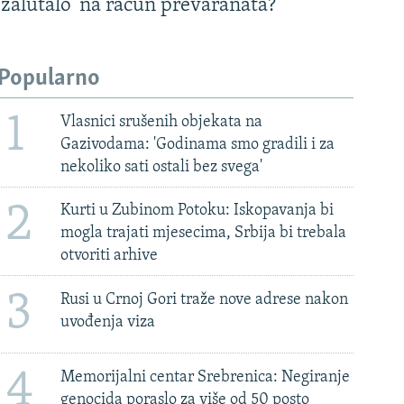
'zalutalo' na račun prevaranata?
Popularno
1
Vlasnici srušenih objekata na
Gazivodama: 'Godinama smo gradili i za
nekoliko sati ostali bez svega'
2
Kurti u Zubinom Potoku: Iskopavanja bi
mogla trajati mjesecima, Srbija bi trebala
otvoriti arhive
3
Rusi u Crnoj Gori traže nove adrese nakon
uvođenja viza
4
Memorijalni centar Srebrenica: Negiranje
genocida poraslo za više od 50 posto