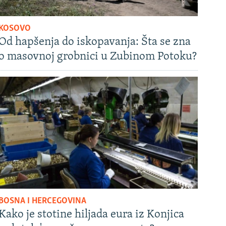
KOSOVO
Od hapšenja do iskopavanja: Šta se zna
o masovnoj grobnici u Zubinom Potoku?
BOSNA I HERCEGOVINA
Kako je stotine hiljada eura iz Konjica