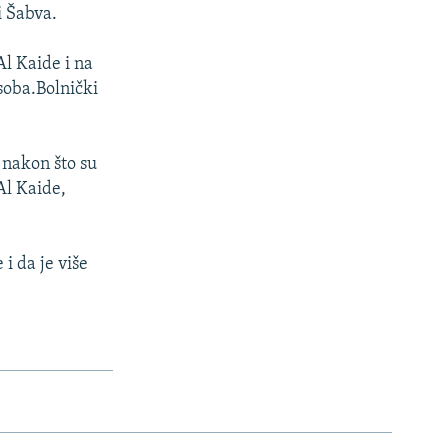
i Šabva.
Al Kaide i na
soba.Bolnički
 nakon što su
Al Kaide,
 i da je više