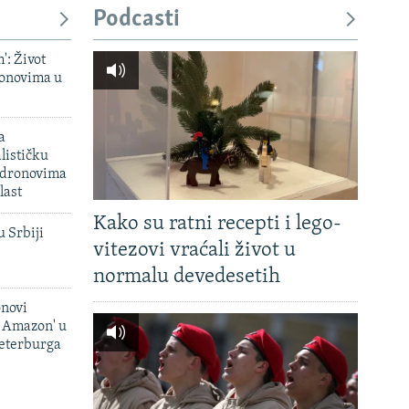
Podcasti
': Život
onovima u
a
lističku
 dronovima
last
Kako su ratni recepti i lego-
u Srbiji
vitezovi vraćali život u
normalu devedesetih
onovi
i Amazon' u
Peterburga