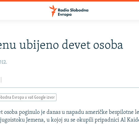
nu ubijeno devet osoba
012.
obodna Evropa u vaš Google izvor
 osoba poginulo je danas u napadu američke bespilotne let
ugoistoku Jemena, u kojoj su se okupili pripadnici Al Kaide