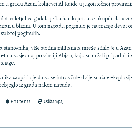
en u gradu Azan, kolijevci Al Kaide u jugoistočnoj provincij
otna letjelica gađala je kuću u kojoj su se okupili članovi 
iran u blizini. U tom napadu poginulo je najmanje devet o
i su broj poginulih.
 stanovnika, više stotina militanata mreže stiglo je u Azan
teta u susjednoj provinciji Abjan, koju su držali pripadnici 
 snage.
nika saopštio je da su se jutros čule dvije snažne eksplozije
 pobjeglo iz grada nakon napada.
Pratite nas
Odštampaj