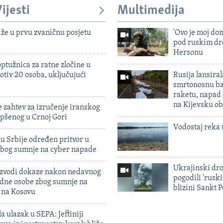
ijesti
Multimedija
iže u prvu zvaničnu posjetu
'Ovo je moj dom
pod ruskim dr
Hersonu
ptužnica za ratne zločine u
otiv 20 osoba, uključujući
Rusija lansiral
smrtonosnu ba
raketu, napad
na Kijevsku ob
 zahtev za izručenje iranskog
pšenog u Crnoj Gori
Vodostaj reka 
u Srbije određen pritvor u
zbog sumnje na cyber napade
Ukrajinski dr
 izvodi dokaze nakon nedavnog
pogodili 'rusk
edne osobe zbog sumnje na
blizini Sankt 
n na Kosovu
a ulazak u SEPA: Jeftiniji