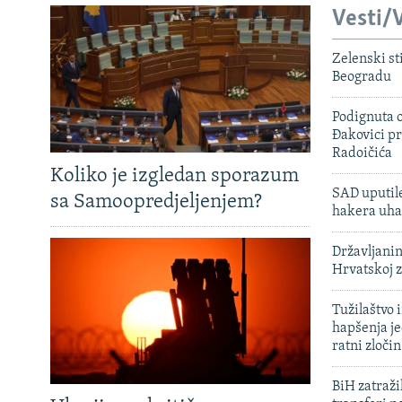
Vesti/V
Zelenski st
Beogradu
Podignuta o
Đakovici pr
Radoičića
Koliko je izgledan sporazum
SAD uputile
sa Samoopredjeljenjem?
hakera uha
Državljanin
Hrvatskoj 
Tužilaštvo
hapšenja j
ratni zloči
BiH zatražil