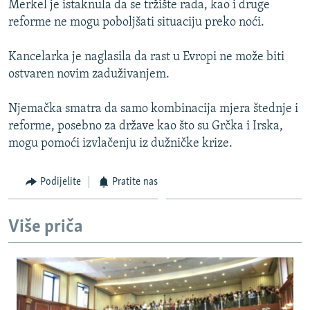
Merkel je istaknula da se tržište rada, kao i druge
ISPRIČAJ MI
reforme ne mogu poboljšati situaciju preko noći.
DNEVNO@RSE
Kancelarka je naglasila da rast u Evropi ne može biti
SPECIJALI RSE
ostvaren novim zaduživanjem.
VIŠE OD NASLOVA
PRATITE NAS
Njemačka smatra da samo kombinacija mjera štednje i
GENOCID U SREBRENICI
reforme, posebno za države kao što su Grčka i Irska,
POPLAVE I KLIZIŠTA U BIH 2024.
mogu pomoći izvlačenju iz dužničke krize.
TV LIBERTY
Sve RFE/RL stranice
Podijelite
Pratite nas
POST SCRIPTUM
MOJA EVROPA
Više priča
TRI DECENIJE OD RATA U BIH
SVE KARTE DEJTONA
NASTANAK I RASPAD JUGOSLAVIJE