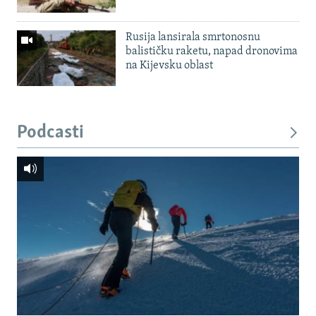
Rusija lansirala smrtonosnu
balističku raketu, napad dronovima
na Kijevsku oblast
Podcasti