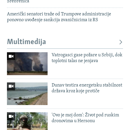
Srebrenica
Američki senatori traže od Trumpove administracije
ponovno uvođenje sankcija zvaničnicima iz RS
Multimedija
Vatrogasci gase požare u Srbiji, dok
toplotni talas ne jenjava
Dunav testira energetsku stabilnost
država kroz koje protiče
'Ovo je moj dom': Život pod ruskim
dronovima u Hersonu