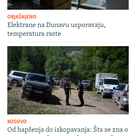
OBJAŠNJENO
Elektrane na Dunavu usporavaju,
temperatura raste
KOSOVO
Od hapšenja do iskopavanja: Šta se zna o