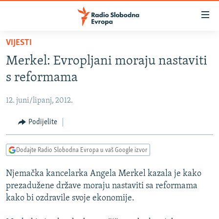
Dostupni
linkovi
Pređite
VIJESTI
na
VIJESTI
Merkel: Evropljani moraju nastaviti
glavni
BOSNA I HERCEGOVINA
sadržaj
s reformama
SRBIJA
Pređite
na
12. juni/lipanj, 2012.
KOSOVO
glavnu
CRNA GORA
Podijelite
navigaciju
Pređite
VIZUELNO
na
Dodajte Radio Slobodna Evropa u vaš Google izvor
PODCASTI
VIDEO
pretragu
Njemačka kancelarka Angela Merkel kazala je kako
RAT U UKRAJINI
FOTOGALERIJE
prezadužene države moraju nastaviti sa reformama
KINA NA BALKANU
INFOGRAFIKE
kako bi ozdravile svoje ekonomije.
RSE PRIČE IZ SVIJETA