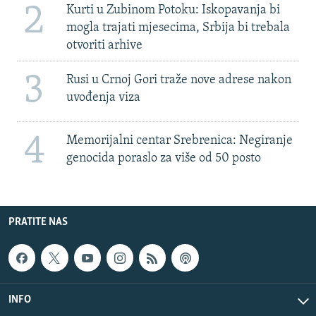
2
Kurti u Zubinom Potoku: Iskopavanja bi
mogla trajati mjesecima, Srbija bi trebala
otvoriti arhive
3
Rusi u Crnoj Gori traže nove adrese nakon
uvođenja viza
4
Memorijalni centar Srebrenica: Negiranje
genocida poraslo za više od 50 posto
PRATITE NAS
INFO