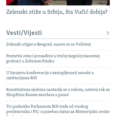
Zelenski stiže u Srbiju, šta Vučić dobija?
Vesti/Vijesti
Zelenski stigao u Beograd, susreo se sa Vučićem
Posmrtni ostaci pronađeni u trećoj mogućoj masovnoj
grobnici u Zubinom Potoku
U Sarajevu konferencija o zastupljenosti naroda u
institucijama BiH
Konstitutivna sjednica nastavlja se u subotu, ustavni rok za
Skupštinu Kosova završava u ponoć
Tri poslanika Parlamenta BiH traže od visokog
predstavnika i PIC-a poseban status za Memorijalni centar