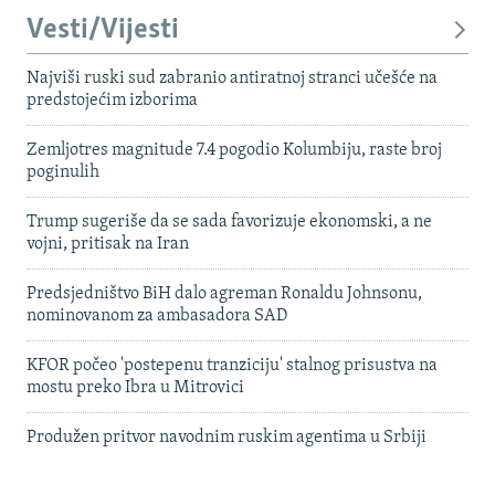
Vesti/Vijesti
Najviši ruski sud zabranio antiratnoj stranci učešće na
predstojećim izborima
Zemljotres magnitude 7.4 pogodio Kolumbiju, raste broj
poginulih
Trump sugeriše da se sada favorizuje ekonomski, a ne
vojni, pritisak na Iran
Predsjedništvo BiH dalo agreman Ronaldu Johnsonu,
nominovanom za ambasadora SAD
KFOR počeo 'postepenu tranziciju' stalnog prisustva na
mostu preko Ibra u Mitrovici
Produžen pritvor navodnim ruskim agentima u Srbiji