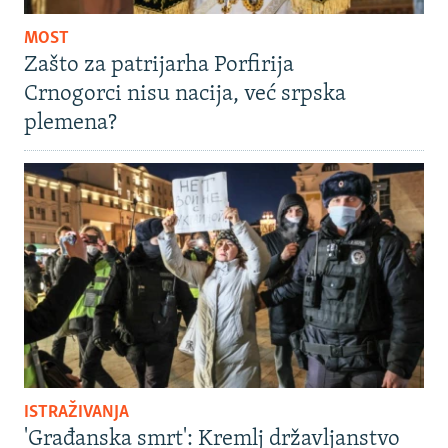
MOST
Zašto za patrijarha Porfirija
Crnogorci nisu nacija, već srpska
plemena?
ISTRAŽIVANJA
'Građanska smrt': Kremlj državljanstvo