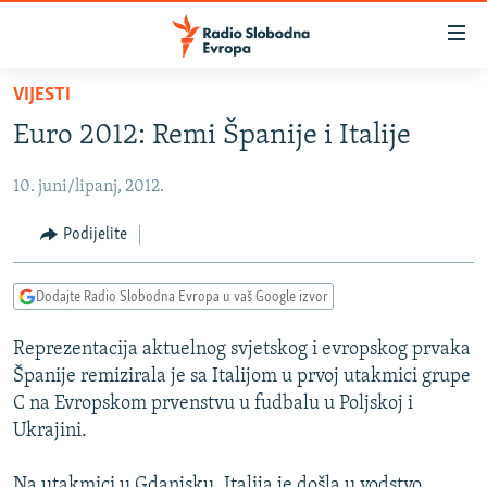
Dostupni
linkovi
Pređite
VIJESTI
na
VIJESTI
Euro 2012: Remi Španije i Italije
glavni
BOSNA I HERCEGOVINA
sadržaj
10. juni/lipanj, 2012.
SRBIJA
Pređite
na
KOSOVO
Podijelite
glavnu
CRNA GORA
navigaciju
Dodajte Radio Slobodna Evropa u vaš Google izvor
Pređite
VIZUELNO
na
Reprezentacija aktuelnog svjetskog i evropskog prvaka
PODCASTI
VIDEO
pretragu
Španije remizirala je sa Italijom u prvoj utakmici grupe
RAT U UKRAJINI
FOTOGALERIJE
C na Evropskom prvenstvu u fudbalu u Poljskoj i
KINA NA BALKANU
Ukrajini.
INFOGRAFIKE
RSE PRIČE IZ SVIJETA
Na utakmici u Gdanjsku, Italija je došla u vodstvo