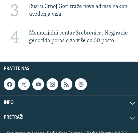
3
Rusi u Crnoj Gori traže nove adrese nakon
uvođenja viza
4
Memorijalni centar Srebrenica: Negiranje
genocida poraslo za više od 50 posto
PRATITE NAS
INFO
PRETRAŽI
Sva prava zadržana. Radio Free Europe / Radio Liberty © 2026