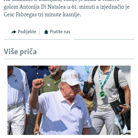
ISPRIČAJ MI
golom Antonija Di Natalea u 61. minuti a izjednačio je
Cesc Fabregas tri minute kasnije.
DNEVNO@RSE
SPECIJALI RSE
Podijelite
Pratite nas
VIŠE OD NASLOVA
PRATITE NAS
GENOCID U SREBRENICI
Više priča
POPLAVE I KLIZIŠTA U BIH 2024.
TV LIBERTY
Sve RFE/RL stranice
POST SCRIPTUM
MOJA EVROPA
TRI DECENIJE OD RATA U BIH
SVE KARTE DEJTONA
NASTANAK I RASPAD JUGOSLAVIJE