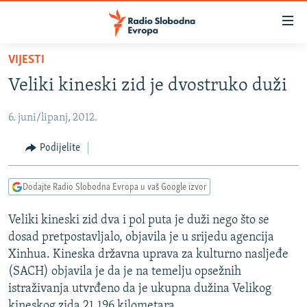
Dostupni
linkovi
Pređite
VIJESTI
na
VIJESTI
Veliki kineski zid je dvostruko duži
glavni
BOSNA I HERCEGOVINA
sadržaj
6. juni/lipanj, 2012.
SRBIJA
Pređite
na
KOSOVO
Podijelite
glavnu
CRNA GORA
navigaciju
Dodajte Radio Slobodna Evropa u vaš Google izvor
Pređite
VIZUELNO
na
Veliki kineski zid dva i pol puta je duži nego što se
PODCASTI
VIDEO
pretragu
dosad pretpostavljalo, objavila je u srijedu agencija
RAT U UKRAJINI
FOTOGALERIJE
Xinhua. Kineska državna uprava za kulturno nasljeđe
KINA NA BALKANU
(SACH) objavila je da je na temelju opsežnih
INFOGRAFIKE
istraživanja utvrđeno da je ukupna dužina Velikog
RSE PRIČE IZ SVIJETA
kineskog zida 21.196 kilometara.