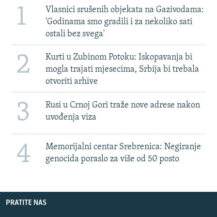
1
Vlasnici srušenih objekata na Gazivodama:
'Godinama smo gradili i za nekoliko sati
ostali bez svega'
2
Kurti u Zubinom Potoku: Iskopavanja bi
mogla trajati mjesecima, Srbija bi trebala
otvoriti arhive
3
Rusi u Crnoj Gori traže nove adrese nakon
uvođenja viza
4
Memorijalni centar Srebrenica: Negiranje
genocida poraslo za više od 50 posto
PRATITE NAS