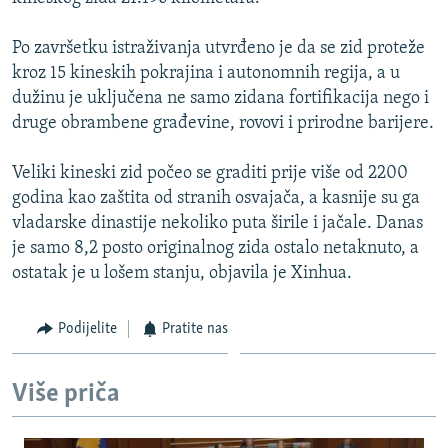
ISPRIČAJ MI
Po završetku istraživanja utvrđeno je da se zid proteže
DNEVNO@RSE
kroz 15 kineskih pokrajina i autonomnih regija, a u
SPECIJALI RSE
dužinu je uključena ne samo zidana fortifikacija nego i
druge obrambene građevine, rovovi i prirodne barijere.
VIŠE OD NASLOVA
PRATITE NAS
GENOCID U SREBRENICI
Veliki kineski zid počeo se graditi prije više od 2200
godina kao zaštita od stranih osvajača, a kasnije su ga
POPLAVE I KLIZIŠTA U BIH 2024.
vladarske dinastije nekoliko puta širile i jačale. Danas
TV LIBERTY
Sve RFE/RL stranice
je samo 8,2 posto originalnog zida ostalo netaknuto, a
POST SCRIPTUM
ostatak je u lošem stanju, objavila je Xinhua.
MOJA EVROPA
Podijelite
Pratite nas
TRI DECENIJE OD RATA U BIH
SVE KARTE DEJTONA
Više priča
NASTANAK I RASPAD JUGOSLAVIJE