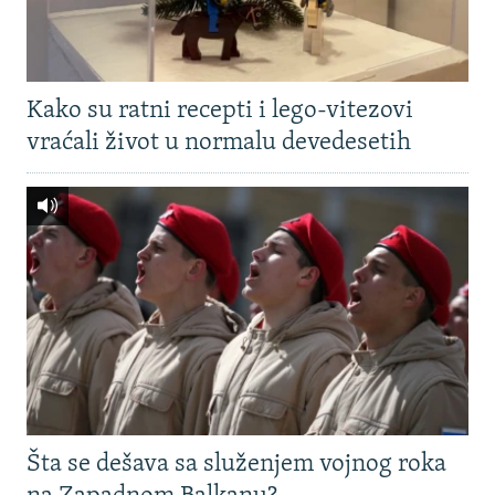
Kako su ratni recepti i lego-vitezovi
vraćali život u normalu devedesetih
Šta se dešava sa služenjem vojnog roka