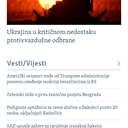
Ukrajina u kritičnom nedostaku
protivvazdušne odbrane
Vesti/Vijesti
Američki senatori traže od Trumpove administracije
ponovno uvođenje sankcija zvaničnicima iz RS
Zelenski stiže u prvu zvaničnu posjetu Beogradu
Podignuta optužnica za ratne zločine u Đakovici protiv 20
osoba, uključujući Radoičića
SAD uputile zahtev za izručenje iranskog hakera