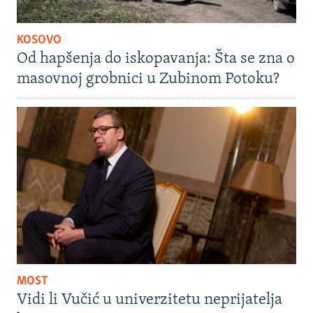
KOSOVO
Od hapšenja do iskopavanja: Šta se zna o
masovnoj grobnici u Zubinom Potoku?
MOST
Vidi li Vučić u univerzitetu neprijatelja