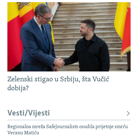
Zelenski stigao u Srbiju, šta Vučić
dobija?
Vesti/Vijesti
Regionalna mreža SafeJournalists osudila prijetnje smrću
Veranu Matiću