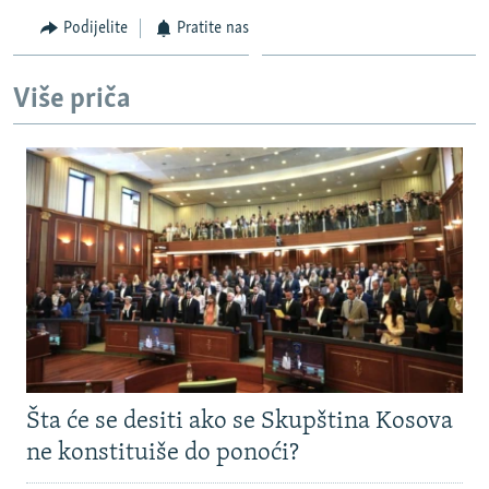
Podijelite
Pratite nas
Više priča
Šta će se desiti ako se Skupština Kosova
ne konstituiše do ponoći?