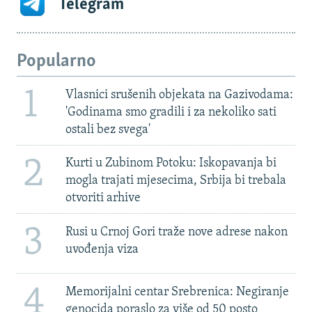
Telegram
Popularno
1
Vlasnici srušenih objekata na Gazivodama:
'Godinama smo gradili i za nekoliko sati
ostali bez svega'
2
Kurti u Zubinom Potoku: Iskopavanja bi
mogla trajati mjesecima, Srbija bi trebala
otvoriti arhive
3
Rusi u Crnoj Gori traže nove adrese nakon
uvođenja viza
4
Memorijalni centar Srebrenica: Negiranje
genocida poraslo za više od 50 posto