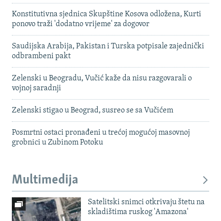
Konstitutivna sjednica Skupštine Kosova odložena, Kurti
ponovo traži 'dodatno vrijeme' za dogovor
Saudijska Arabija, Pakistan i Turska potpisale zajednički
odbrambeni pakt
Zelenski u Beogradu, Vučić kaže da nisu razgovarali o
vojnoj saradnji
Zelenski stigao u Beograd, susreo se sa Vučićem
Posmrtni ostaci pronađeni u trećoj mogućoj masovnoj
grobnici u Zubinom Potoku
Multimedija
Satelitski snimci otkrivaju štetu na
skladištima ruskog 'Amazona'