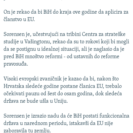
ISPRIČAJ MI
On je rekao da bi BiH do kraja ove godine da aplicira za
DNEVNO@RSE
članstvo u EU.
SPECIJALI RSE
Sorensen je, učestvujući na tribini Centra za strateške
VIŠE OD NASLOVA
studije u Vašingtonu, rekao da su to rokovi koji bi mogli
PRATITE NAS
GENOCID U SREBRENICI
da se postignu u idealnoj situaciji, ali je naglasio da je
pred BiH mnoštvo reformi - od ustavnih do reforme
POPLAVE I KLIZIŠTA U BIH 2024.
pravosuđa.
TV LIBERTY
Sve RFE/RL stranice
Visoki evropski zvaničnik je kazao da bi, nakon što
POST SCRIPTUM
Hrvatska sledeće godine postane članica EU, trebalo
MOJA EVROPA
očekivati pauzu od šest do osam godina, dok sledeća
država ne bude ušla u Uniju.
TRI DECENIJE OD RATA U BIH
SVE KARTE DEJTONA
Sorensen je izrazio nadu da će BiH postati funkcionalna
država u narednom periodu, istakavši da EU nije
NASTANAK I RASPAD JUGOSLAVIJE
zaboravila tu zemlju.