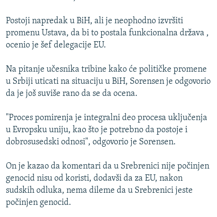
Postoji napredak u BiH, ali je neophodno izvršiti
promenu Ustava, da bi to postala funkcionalna država ,
ocenio je šef delegacije EU.
Na pitanje učesnika tribine kako će političke promene
u Srbiji uticati na situaciju u BiH, Sorensen je odgovorio
da je još suviše rano da se da ocena.
"Proces pomirenja je integralni deo procesa uključenja
u Evropsku uniju, kao što je potrebno da postoje i
dobrosusedski odnosi", odgovorio je Sorensen.
On je kazao da komentari da u Srebrenici nije počinjen
genocid nisu od koristi, dodavši da za EU, nakon
sudskih odluka, nema dileme da u Srebrenici jeste
počinjen genocid.