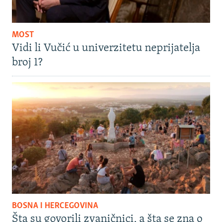
MOST
Vidi li Vučić u univerzitetu neprijatelja
broj 1?
BOSNA I HERCEGOVINA
Šta su govorili zvaničnici, a šta se zna o