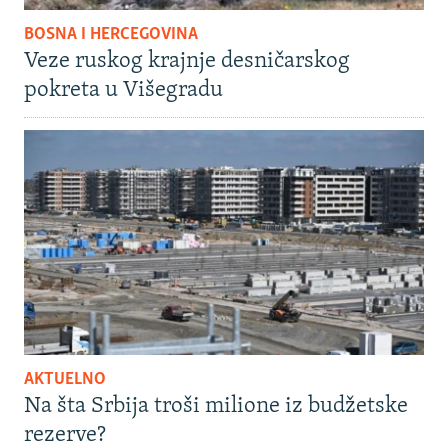
BOSNA I HERCEGOVINA
Veze ruskog krajnje desničarskog
pokreta u Višegradu
AKTUELNO
Na šta Srbija troši milione iz budžetske
rezerve?