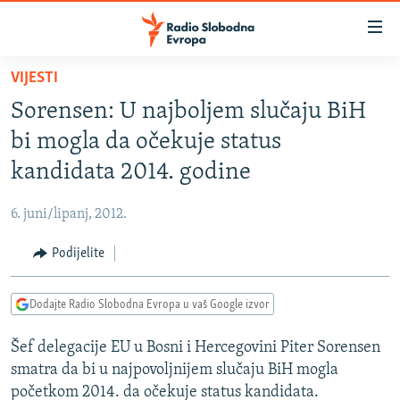
Dostupni
linkovi
Pređite
VIJESTI
na
VIJESTI
Sorensen: U najboljem slučaju BiH
glavni
BOSNA I HERCEGOVINA
sadržaj
bi mogla da očekuje status
SRBIJA
Pređite
kandidata 2014. godine
na
KOSOVO
glavnu
6. juni/lipanj, 2012.
CRNA GORA
navigaciju
Pređite
Podijelite
VIZUELNO
na
PODCASTI
VIDEO
pretragu
Dodajte Radio Slobodna Evropa u vaš Google izvor
RAT U UKRAJINI
FOTOGALERIJE
Šef delegacije EU u Bosni i Hercegovini Piter Sorensen
KINA NA BALKANU
INFOGRAFIKE
smatra da bi u najpovoljnijem slučaju BiH mogla
RSE PRIČE IZ SVIJETA
početkom 2014. da očekuje status kandidata.