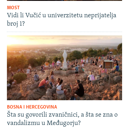
MOST
Vidi li Vučić u univerzitetu neprijatelja
broj 1?
BOSNA I HERCEGOVINA
Šta su govorili zvaničnici, a šta se zna o
vandalizmu u Međugorju?