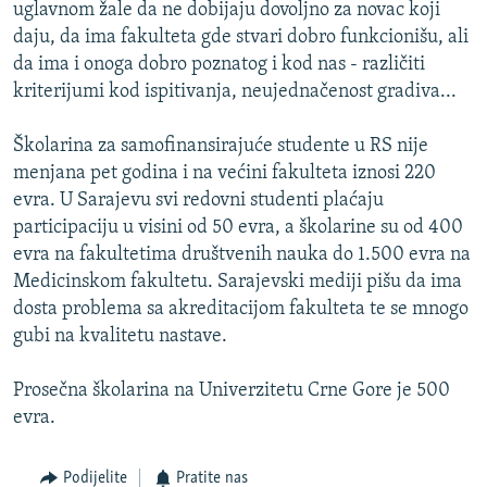
uglavnom žale da ne dobijaju dovoljno za novac koji
daju, da ima fakulteta gde stvari dobro funkcionišu, ali
da ima i onoga dobro poznatog i kod nas - različiti
kriterijumi kod ispitivanja, neujednačenost gradiva...
Školarina za samofinansirajuće studente u RS nije
menjana pet godina i na većini fakulteta iznosi 220
evra. U Sarajevu svi redovni studenti plaćaju
participaciju u visini od 50 evra, a školarine su od 400
evra na fakultetima društvenih nauka do 1.500 evra na
Medicinskom fakultetu. Sarajevski mediji pišu da ima
dosta problema sa akreditacijom fakulteta te se mnogo
gubi na kvalitetu nastave.
Prosečna školarina na Univerzitetu Crne Gore je 500
evra.
Podijelite
Pratite nas