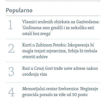
Popularno
1
Vlasnici srušenih objekata na Gazivodama:
'Godinama smo gradili i za nekoliko sati
ostali bez svega'
2
Kurti u Zubinom Potoku: Iskopavanja bi
mogla trajati mjesecima, Srbija bi trebala
otvoriti arhive
3
Rusi u Crnoj Gori traže nove adrese nakon
uvođenja viza
4
Memorijalni centar Srebrenica: Negiranje
genocida poraslo za više od 50 posto