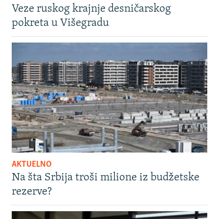
Veze ruskog krajnje desničarskog
pokreta u Višegradu
AKTUELNO
Na šta Srbija troši milione iz budžetske
rezerve?