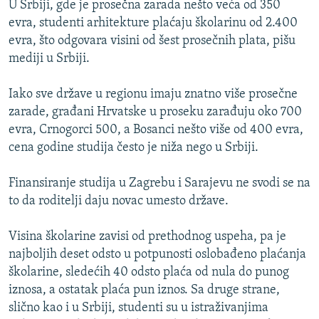
U Srbiji, gde je prosečna zarada nešto veća od 350
ISPRIČAJ MI
evra, studenti arhitekture plaćaju školarinu od 2.400
DNEVNO@RSE
evra, što odgovara visini od šest prosečnih plata, pišu
mediji u Srbiji.
SPECIJALI RSE
VIŠE OD NASLOVA
Iako sve države u regionu imaju znatno više prosečne
PRATITE NAS
zarade, građani Hrvatske u proseku zarađuju oko 700
GENOCID U SREBRENICI
evra, Crnogorci 500, a Bosanci nešto više od 400 evra,
POPLAVE I KLIZIŠTA U BIH 2024.
cena godine studija često je niža nego u Srbiji.
TV LIBERTY
Sve RFE/RL stranice
Finansiranje studija u Zagrebu i Sarajevu ne svodi se na
POST SCRIPTUM
to da roditelji daju novac umesto države.
MOJA EVROPA
Visina školarine zavisi od prethodnog uspeha, pa je
TRI DECENIJE OD RATA U BIH
najboljih deset odsto u potpunosti oslobađeno plaćanja
SVE KARTE DEJTONA
školarine, sledećih 40 odsto plaća od nula do punog
iznosa, a ostatak plaća pun iznos. Sa druge strane,
NASTANAK I RASPAD JUGOSLAVIJE
slično kao i u Srbiji, studenti su u istraživanjima