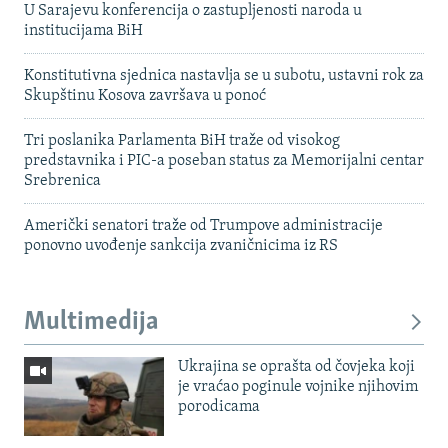
U Sarajevu konferencija o zastupljenosti naroda u
institucijama BiH
Konstitutivna sjednica nastavlja se u subotu, ustavni rok za
Skupštinu Kosova završava u ponoć
Tri poslanika Parlamenta BiH traže od visokog
predstavnika i PIC-a poseban status za Memorijalni centar
Srebrenica
Američki senatori traže od Trumpove administracije
ponovno uvođenje sankcija zvaničnicima iz RS
Multimedija
Ukrajina se oprašta od čovjeka koji
je vraćao poginule vojnike njihovim
porodicama