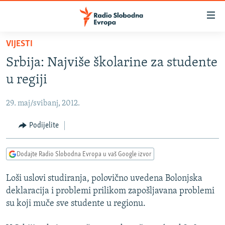
Dostupni
linkovi
Pređite
VIJESTI
na
VIJESTI
Srbija: Najviše školarine za studente
glavni
BOSNA I HERCEGOVINA
sadržaj
u regiji
SRBIJA
Pređite
na
29. maj/svibanj, 2012.
KOSOVO
glavnu
CRNA GORA
Podijelite
navigaciju
Pređite
VIZUELNO
na
Dodajte Radio Slobodna Evropa u vaš Google izvor
PODCASTI
VIDEO
pretragu
Loši uslovi studiranja, polovično uvedena Bolonjska
RAT U UKRAJINI
FOTOGALERIJE
deklaracija i problemi prilikom zapošljavana problemi
KINA NA BALKANU
INFOGRAFIKE
su koji muče sve studente u regionu.
RSE PRIČE IZ SVIJETA