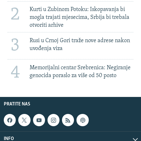
2
Kurti u Zubinom Potoku: Iskopavanja bi
mogla trajati mjesecima, Srbija bi trebala
otvoriti arhive
3
Rusi u Crnoj Gori traže nove adrese nakon
uvođenja viza
4
Memorijalni centar Srebrenica: Negiranje
genocida poraslo za više od 50 posto
PRATITE NAS
INFO