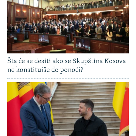
Šta će se desiti ako se Skupština Kosova
ne konstituiše do ponoći?