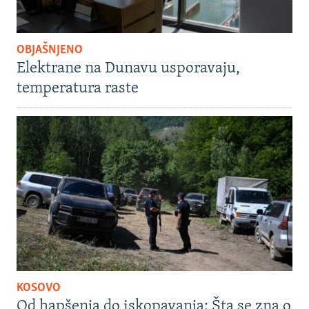
OBJAŠNJENO
Elektrane na Dunavu usporavaju,
temperatura raste
KOSOVO
Od hapšenja do iskopavanja: Šta se zna o