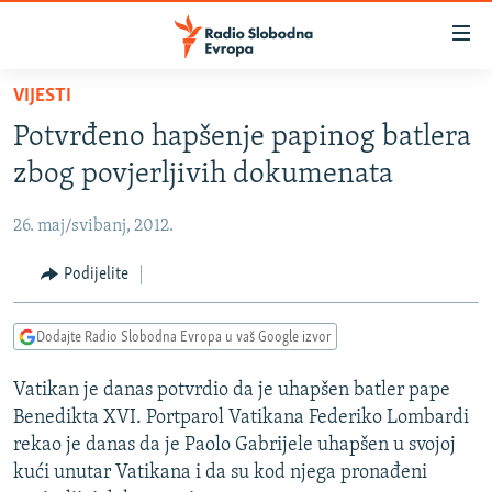
Dostupni
linkovi
Pređite
VIJESTI
na
VIJESTI
Potvrđeno hapšenje papinog batlera
glavni
BOSNA I HERCEGOVINA
sadržaj
zbog povjerljivih dokumenata
SRBIJA
Pređite
na
26. maj/svibanj, 2012.
KOSOVO
glavnu
CRNA GORA
Podijelite
navigaciju
Pređite
VIZUELNO
na
Dodajte Radio Slobodna Evropa u vaš Google izvor
PODCASTI
VIDEO
pretragu
Vatikan je danas potvrdio da je uhapšen batler pape
RAT U UKRAJINI
FOTOGALERIJE
Benedikta XVI. Portparol Vatikana Federiko Lombardi
KINA NA BALKANU
INFOGRAFIKE
rekao je danas da je Paolo Gabrijele uhapšen u svojoj
kući unutar Vatikana i da su kod njega pronađeni
RSE PRIČE IZ SVIJETA