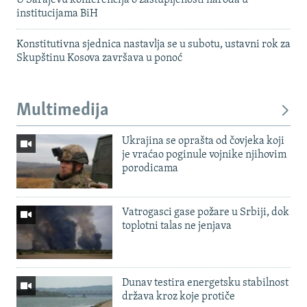
U Sarajevu konferencija o zastupljenosti naroda u
institucijama BiH
Konstitutivna sjednica nastavlja se u subotu, ustavni rok za
Skupštinu Kosova završava u ponoć
Multimedija
Ukrajina se oprašta od čovjeka koji
je vraćao poginule vojnike njihovim
porodicama
Vatrogasci gase požare u Srbiji, dok
toplotni talas ne jenjava
Dunav testira energetsku stabilnost
država kroz koje protiče