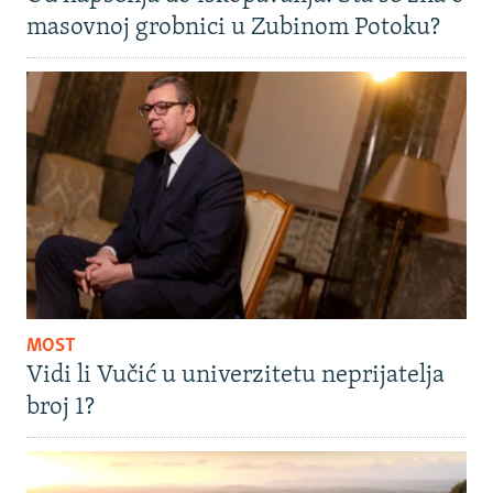
masovnoj grobnici u Zubinom Potoku?
MOST
Vidi li Vučić u univerzitetu neprijatelja
broj 1?