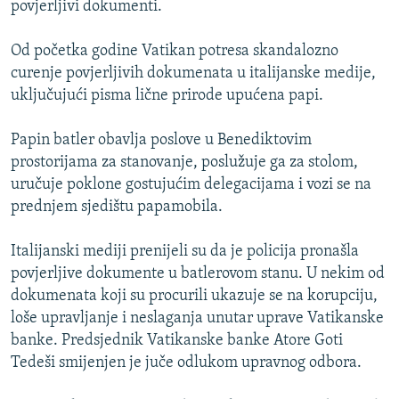
povjerljivi dokumenti.
ISPRIČAJ MI
DNEVNO@RSE
Od početka godine Vatikan potresa skandalozno
curenje povjerljivih dokumenata u italijanske medije,
SPECIJALI RSE
uključujući pisma lične prirode upućena papi.
VIŠE OD NASLOVA
PRATITE NAS
Papin batler obavlja poslove u Benediktovim
GENOCID U SREBRENICI
prostorijama za stanovanje, poslužuje ga za stolom,
POPLAVE I KLIZIŠTA U BIH 2024.
uručuje poklone gostujućim delegacijama i vozi se na
prednjem sjedištu papamobila.
TV LIBERTY
Sve RFE/RL stranice
POST SCRIPTUM
Italijanski mediji prenijeli su da je policija pronašla
povjerljive dokumente u batlerovom stanu. U nekim od
MOJA EVROPA
dokumenata koji su procurili ukazuje se na korupciju,
TRI DECENIJE OD RATA U BIH
loše upravljanje i neslaganja unutar uprave Vatikanske
SVE KARTE DEJTONA
banke. Predsjednik Vatikanske banke Atore Goti
Tedeši smijenjen je juče odlukom upravnog odbora.
NASTANAK I RASPAD JUGOSLAVIJE