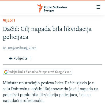
Dostupni
linkovi
Pređite
VIJESTI
na
VIJESTI
Dačić: Cilj napada bila likvidacija
glavni
BOSNA I HERCEGOVINA
sadržaj
policijaca
SRBIJA
Pređite
na
18. maj/svibanj, 2012.
KOSOVO
glavnu
CRNA GORA
Podijelite
navigaciju
Pređite
VIZUELNO
na
Dodajte Radio Slobodna Evropa u vaš Google izvor
PODCASTI
VIDEO
pretragu
Ministar unutrašnjih poslova Ivica Dačić izjavio je u
RAT U UKRAJINI
FOTOGALERIJE
selu Dobrosin u opštini Bujanovac da je cilj napada na
KINA NA BALKANU
INFOGRAFIKE
policijski punkt bila likvidacija policajaca, i da su
napadači profesionalci.
RSE PRIČE IZ SVIJETA