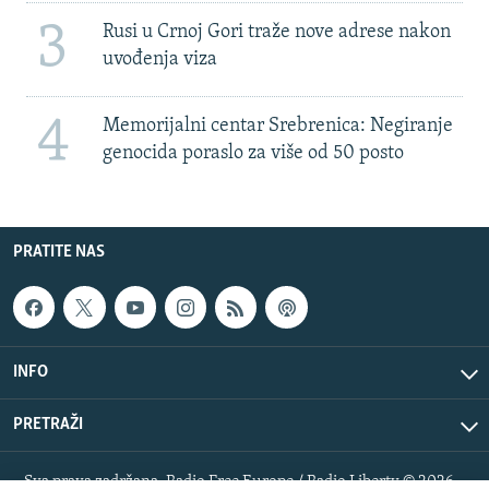
3
Rusi u Crnoj Gori traže nove adrese nakon
uvođenja viza
4
Memorijalni centar Srebrenica: Negiranje
genocida poraslo za više od 50 posto
PRATITE NAS
INFO
PRETRAŽI
Sva prava zadržana. Radio Free Europe / Radio Liberty © 2026