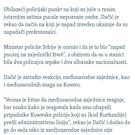
ISPRIČAJ MI
Obilazeći policijski punkt na koji su juče u ranim
DNEVNO@RSE
jutarnjim satima pucale nepoznate osobe, Dačić je
rekao da način na koji je napad izveden ukazuje da su
SPECIJALI RSE
napadači profesionalci.
VIŠE OD NASLOVA
PRATITE NAS
Ministar policije Srbije je ocenio i da je to bio “napad
GENOCID U SREBRENICI
pucanj na zajednički život", s obzirom da su u stanici
POPLAVE I KLIZIŠTA U BIH 2024.
bila dva policajca srpske i dva albanske nacionalnosti.
TV LIBERTY
Sve RFE/RL stranice
Dačić je zatražio reakciju međunarodne zajednice, kao
POST SCRIPTUM
i međunarodnih snaga na Kosovu.
MOJA EVROPA
"Veoma je bitno da medjunarodna zajednica reaguje,
TRI DECENIJE OD RATA U BIH
bar onako kako je reagovala kada smo uhapsili
SVE KARTE DEJTONA
pripadnike Kosovske policije koji su (kod Kuršumlije)
prešli administrativnu liniju", rekao je Dačić i dodao da
NASTANAK I RASPAD JUGOSLAVIJE
ga do sada niko iz medjunarodne zajednice nije