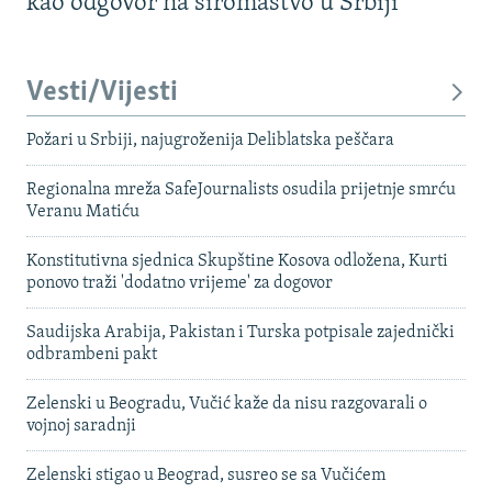
kao odgovor na siromaštvo u Srbiji
Vesti/Vijesti
Požari u Srbiji, najugroženija Deliblatska peščara
Regionalna mreža SafeJournalists osudila prijetnje smrću
Veranu Matiću
Konstitutivna sjednica Skupštine Kosova odložena, Kurti
ponovo traži 'dodatno vrijeme' za dogovor
Saudijska Arabija, Pakistan i Turska potpisale zajednički
odbrambeni pakt
Zelenski u Beogradu, Vučić kaže da nisu razgovarali o
vojnoj saradnji
Zelenski stigao u Beograd, susreo se sa Vučićem