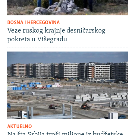
BOSNA I HERCEGOVINA
Veze ruskog krajnje desničarskog
pokreta u Višegradu
AKTUELNO
Na šta Srbija troši milione iz budžetske