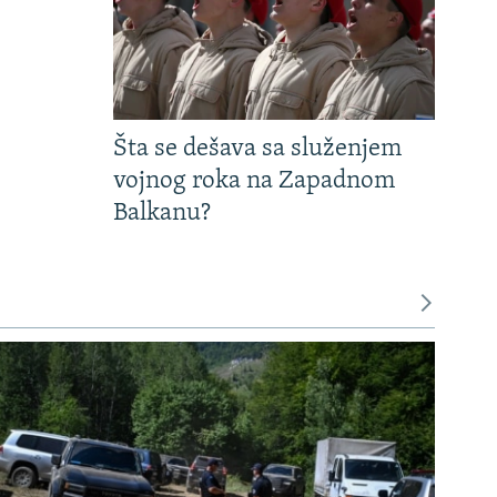
Šta se dešava sa služenjem
vojnog roka na Zapadnom
Balkanu?