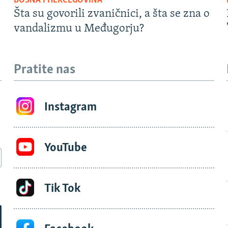
BOSNA I HERCEGOVINA
Šta su govorili zvaničnici, a šta se zna o
vandalizmu u Međugorju?
Pratite nas
Instagram
YouTube
Tik Tok