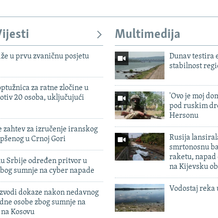
ijesti
Multimedija
iže u prvu zvaničnu posjetu
Dunav testira
stabilnost reg
ptužnica za ratne zločine u
'Ovo je moj dom
otiv 20 osoba, uključujući
pod ruskim dr
Hersonu
 zahtev za izručenje iranskog
Rusija lansiral
pšenog u Crnoj Gori
smrtonosnu ba
raketu, napad
u Srbije određen pritvor u
na Kijevsku ob
zbog sumnje na cyber napade
Vodostaj reka 
 izvodi dokaze nakon nedavnog
edne osobe zbog sumnje na
n na Kosovu