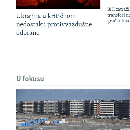
BiH zatražil
Ukrajina u kritičnom
transferi n
građanima
nedostaku protivvazdušne
odbrane
U fokusu