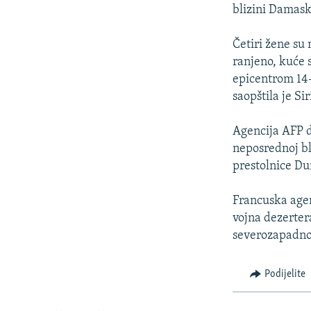
ISPRIČAJ MI
blizini Damaska
DNEVNO@RSE
Četiri žene su
SPECIJALI RSE
ranjeno, kuće 
VIŠE OD NASLOVA
epicentrom 14
saopštila je Si
GENOCID U SREBRENICI
POPLAVE I KLIZIŠTA U BIH 2024.
Agencija AFP d
neposrednoj bl
TV LIBERTY
prestolnice Du
POST SCRIPTUM
Francuska agen
MOJA EVROPA
vojna dezerter
TRI DECENIJE OD RATA U BIH
severozapadnoj
SVE KARTE DEJTONA
Podijelite
NASTANAK I RASPAD JUGOSLAVIJE