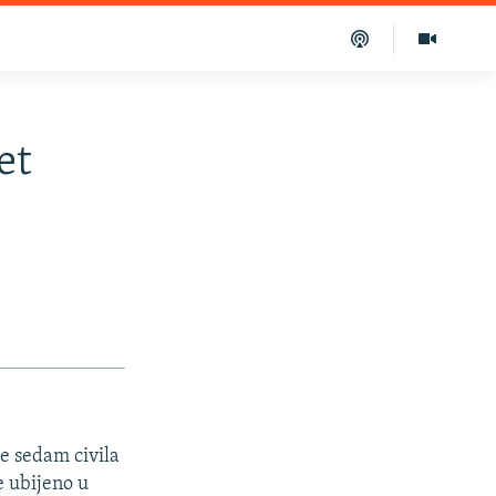
et
le sedam civila
 ubijeno u