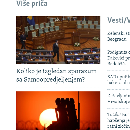
Više priča
Vesti/V
Zelenski st
Beogradu
Podignuta o
Đakovici pr
Radoičića
Koliko je izgledan sporazum
SAD uputile
sa Samoopredjeljenjem?
hakera uha
Državljanin
Hrvatskoj 
Tužilaštvo
hapšenja j
ratni zloči