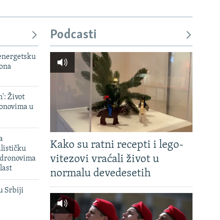
Podcasti
 energetsku
iona
': Život
onovima u
a
Kako su ratni recepti i lego-
lističku
vitezovi vraćali život u
 dronovima
last
normalu devedesetih
u Srbiji