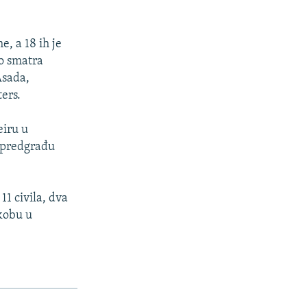
, a 18 ih je
lo smatra
Asada,
ters.
eiru u
m predgrađu
1 civila, dva
ukobu u