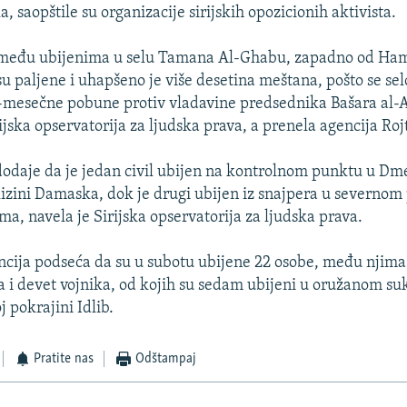
, saopštile su organizacije sirijskih opozicionih aktivista.
 među ubijenima u selu Tamana Al-Ghabu, zapadno od Hame
su paljene i uhapšeno je više desetina meštana, pošto se se
-mesečne pobune protiv vladavine predsednika Bašara al-
rijska opservatorija za ljudska prava, a prenela agencija Roj
odaje da je jedan civil ubijen na kontrolnom punktu u Dm
izini Damaska, dok je drugi ubijen iz snajpera u severno
ma, navela je Sirijska opservatorija za ljudska prava.
cija podseća da su u subotu ubijene 22 osobe, među njima 1
a i devet vojnika, od kojih su sedam ubijeni u oružanom s
 pokrajini Idlib.
Pratite nas
Odštampaj