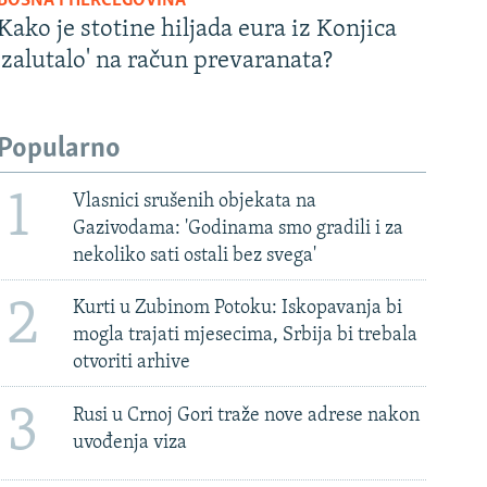
BOSNA I HERCEGOVINA
Kako je stotine hiljada eura iz Konjica
'zalutalo' na račun prevaranata?
Popularno
1
Vlasnici srušenih objekata na
Gazivodama: 'Godinama smo gradili i za
nekoliko sati ostali bez svega'
2
Kurti u Zubinom Potoku: Iskopavanja bi
mogla trajati mjesecima, Srbija bi trebala
otvoriti arhive
3
Rusi u Crnoj Gori traže nove adrese nakon
uvođenja viza