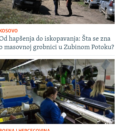
KOSOVO
Od hapšenja do iskopavanja: Šta se zna
o masovnoj grobnici u Zubinom Potoku?