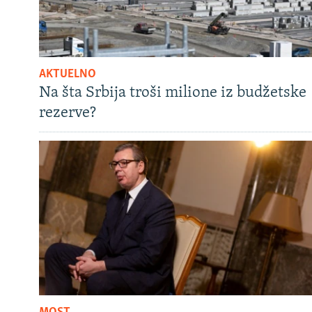
AKTUELNO
Na šta Srbija troši milione iz budžetske
rezerve?