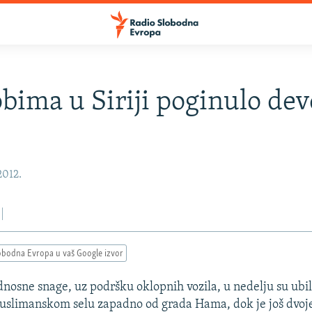
bima u Siriji poginulo dev
2012.
obodna Evropa u vaš Google izvor
dnosne snage, uz podršku oklopnih vozila, u nedelju su ubi
uslimanskom selu zapadno od grada Hama, dok je još dvoje